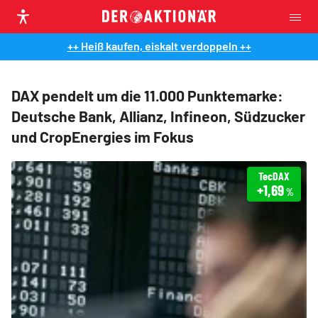
++ Heiß kaufen, eiskalt verdoppeln ++
DAX pendelt um die 11.000 Punktemarke:
Deutsche Bank, Allianz, Infineon, Südzucker
und CropEnergies im Fokus
TecDAX
+1,69
%