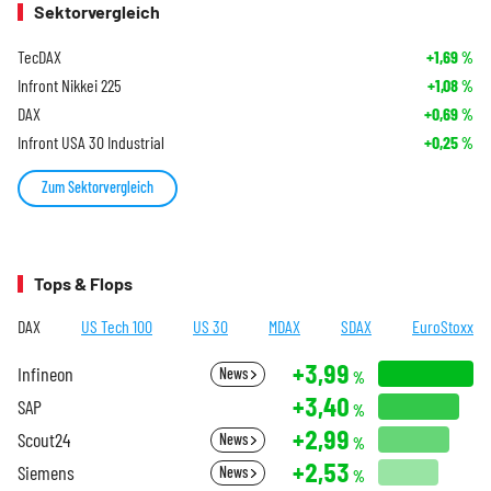
Sektorvergleich
TecDAX
+1,69
%
Infront Nikkei 225
+1,08
%
DAX
+0,69
%
Infront USA 30 Industrial
+0,25
%
Zum Sektorvergleich
Tops & Flops
DAX
US Tech 100
US 30
MDAX
SDAX
EuroStoxx
+3,99
Infineon
News
%
+3,40
SAP
%
+2,99
Scout24
News
%
+2,53
Siemens
News
%