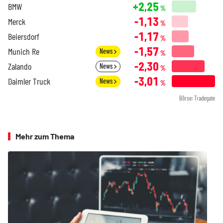
+2,25
BMW
%
-1,13
Merck
%
-1,17
Beiersdorf
%
-1,57
Munich Re
News
%
-2,30
Zalando
News
%
-3,01
Daimler Truck
News
%
Börse: Tradegate
Mehr zum Thema