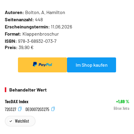
Autoren:
Bolton, A. Hamilton
Seitenanzahl:
448
Erscheinungstermin:
11.06.2026
Format:
Klappenbroschur
ISBN:
978-3-68932-073-7
Preis:
39,90 €
Im Shop kaufen
Behandelter Wert
TecDAX Index
+1,69
%
720327
DE0007203275
Börse:
Xetra
Watchlist