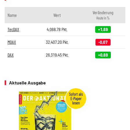
Veränderung
Name
Wert
Heute in %
TecDAX
4.068,78
Pkt.
+1,69
MDAX
32.407,20
Pkt.
-0,07
DAX
26.319,45
Pkt.
+0,69
Aktuelle Ausgabe