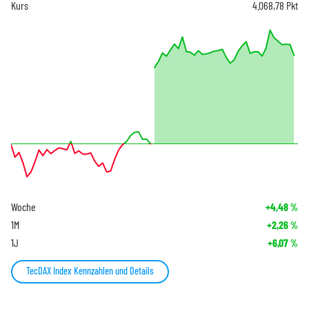
Kurs
4.068,78
Pkt
Woche
+4,48
%
1M
+2,26
%
1J
+6,07
%
TecDAX Index Kennzahlen und Details