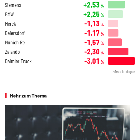
+2,53
Siemens
%
+2,25
BMW
%
-1,13
Merck
%
-1,17
Beiersdorf
%
-1,57
Munich Re
%
-2,30
Zalando
%
-3,01
Daimler Truck
%
Börse: Tradegate
Mehr zum Thema