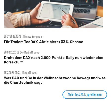
29.07.2022, 15:45 ‧ Thomas Bergmann
Für Trader: TecDAX‑Aktie bietet 33%‑Chance
20.03.2022, 09:24 ‧ Martin Mrowka
Droht dem DAX nach 2.000‑Punkte‑Rally nun wieder eine
Korrektur?
19.12.2021, 09:22 ‧ Martin Mrowka
Was DAX und Co in der Weihnachtswoche bewegt und was
die Charttechnik sagt
Mehr TecDAX Empfehlungen