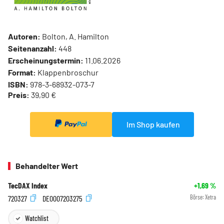
Autoren:
Bolton, A. Hamilton
Seitenanzahl:
448
Erscheinungstermin:
11.06.2026
Format:
Klappenbroschur
ISBN:
978-3-68932-073-7
Preis:
39,90 €
Im Shop kaufen
Behandelter Wert
TecDAX Index
+1,69
%
720327
DE0007203275
Börse:
Xetra
Watchlist