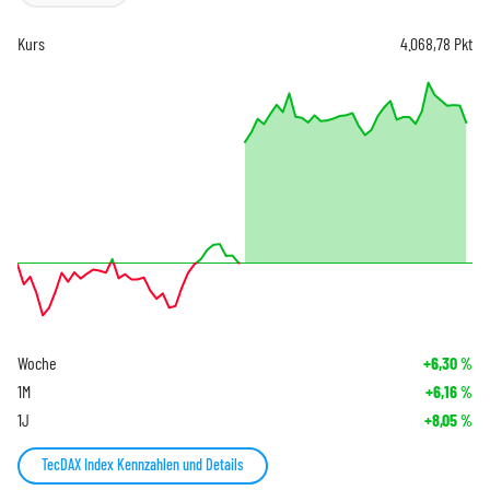
Kurs
4.068,78
Pkt
Woche
+6,30
%
1M
+6,16
%
1J
+8,05
%
TecDAX Index Kennzahlen und Details