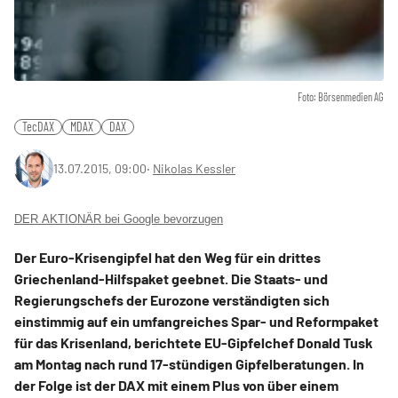
Foto: Börsenmedien AG
TecDAX
MDAX
DAX
13.07.2015, 09:00
‧
Nikolas Kessler
DER AKTIONÄR bei Google bevorzugen
Der Euro-Krisengipfel hat den Weg für ein drittes
Griechenland-Hilfspaket geebnet. Die Staats- und
Regierungschefs der Eurozone verständigten sich
einstimmig auf ein umfangreiches Spar- und Reformpaket
für das Krisenland, berichtete EU-Gipfelchef Donald Tusk
am Montag nach rund 17-stündigen Gipfelberatungen. In
der Folge ist der DAX mit einem Plus von über einem