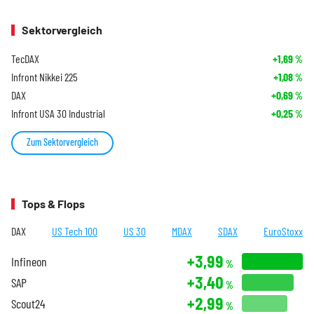
Sektorvergleich
TecDAX
+1,69
%
Infront Nikkei 225
+1,08
%
DAX
+0,69
%
Infront USA 30 Industrial
+0,25
%
Zum Sektorvergleich
Tops & Flops
DAX
US Tech 100
US 30
MDAX
SDAX
EuroStoxx
+3,99
Infineon
%
+3,40
SAP
%
+2,99
Scout24
%