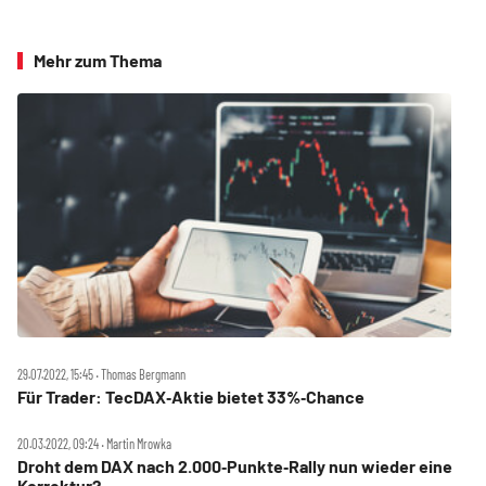
Mehr zum Thema
29.07.2022, 15:45 ‧ Thomas Bergmann
Für Trader: TecDAX‑Aktie bietet 33%‑Chance
20.03.2022, 09:24 ‧ Martin Mrowka
Droht dem DAX nach 2.000‑Punkte‑Rally nun wieder eine
Korrektur?