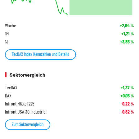
Woche
+2,64
%
1M
+1,21
%
1J
+3,85
%
TecDAX Index Kennzahlen und Details
Sektorvergleich
TecDAX
+1,37
%
DAX
+0,05
%
Infront Nikkei 225
-0,22
%
Infront USA 30 Industrial
-0,82
%
Zum Sektorvergleich