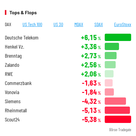
Tops & Flops
DAX
US Tech 100
US 30
MDAX
SDAX
EuroStoxx
+6,15
Deutsche Telekom
%
+3,36
Henkel Vz.
%
+2,73
Brenntag
%
+2,56
Zalando
%
+2,06
RWE
%
-1,63
Commerzbank
%
-1,84
Vonovia
%
-4,32
Siemens
%
-5,13
Rheinmetall
%
-5,38
Scout24
%
Börse: Tradegate