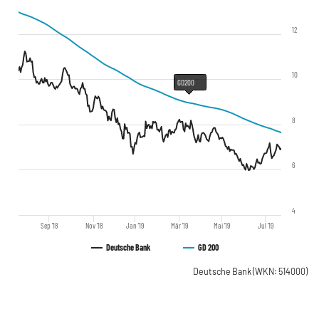
12
10
GD200
8
6
4
Sep '18
Nov '18
Jan '19
Mär '19
Mai '19
Jul '19
Deutsche Bank
GD 200
Deutsche Bank
(WKN: 514000)