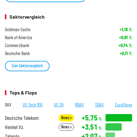
Sektorvergleich
Goldman Sachs
+1,18
%
Bank of America
+0,91
%
Commerzbank
+0,74
%
Deutsche Bank
+0,11
%
Zum Sektorvergleich
Tops & Flops
DAX
US Tech 100
US 30
MDAX
SDAX
EuroStoxx
+5,75
Deutsche Telekom
News
%
+3,51
Henkel Vz.
News
%
+2,07
Zalando