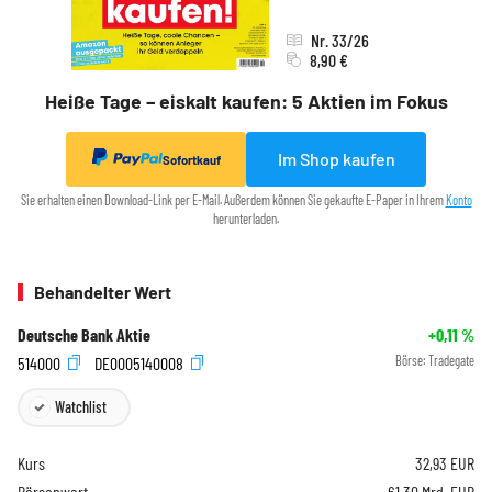
Nr. 33/26
8,90 €
Heiße Tage – eiskalt kaufen: 5 Aktien im Fokus
Im Shop kaufen
Sofortkauf
Sie erhalten einen Download-Link per E-Mail. Außerdem können Sie gekaufte E-Paper in Ihrem
Konto
herunterladen.
Behandelter Wert
Deutsche Bank Aktie
+0,11
%
514000
DE0005140008
Börse:
Tradegate
Watchlist
Kurs
32,93
EUR
Börsenwert
61,30 Mrd. EUR