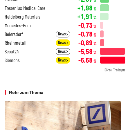
%
+1,98
Fresenius Medical Care
%
+1,91
Heidelberg Materials
%
-0,73
Mercedes-Benz
%
-0,78
Beiersdorf
News
%
-0,89
Rheinmetall
News
%
-5,58
Scout24
News
%
-5,68
Siemens
News
%
Börse: Tradegate
Mehr zum Thema