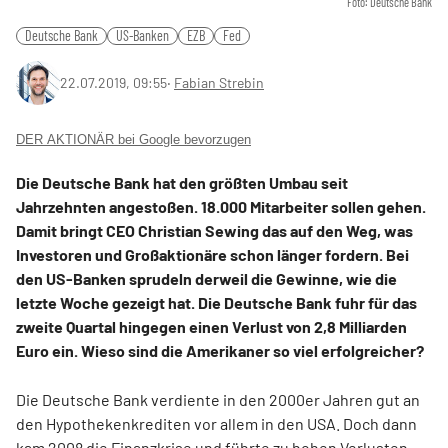
Foto: Deutsche Bank
Deutsche Bank
US-Banken
EZB
Fed
22.07.2019, 09:55
‧
Fabian Strebin
DER AKTIONÄR bei Google bevorzugen
Die Deutsche Bank hat den größten Umbau seit
Jahrzehnten angestoßen. 18.000 Mitarbeiter sollen gehen.
Damit bringt CEO Christian Sewing das auf den Weg, was
Investoren und Großaktionäre schon länger fordern. Bei
den US-Banken sprudeln derweil die Gewinne, wie die
letzte Woche gezeigt hat. Die Deutsche Bank fuhr für das
zweite Quartal hingegen einen Verlust von 2,8 Milliarden
Euro ein. Wieso sind die Amerikaner so viel erfolgreicher?
Die Deutsche Bank verdiente in den 2000er Jahren gut an
den Hypothekenkrediten vor allem in den USA. Doch dann
kam 2008 die Finanzkrise und führte zu hohen Verlusten.