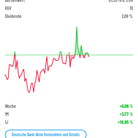
KGV
10
Dividende
2,09 %
Woche
+6,06
%
1M
+3,77
%
1J
+16,95
%
Deutsche Bank Aktie Kennzahlen und Details