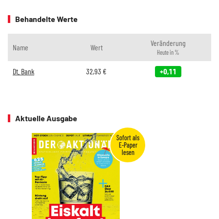
Behandelte Werte
Veränderung
Name
Wert
Heute in %
Dt. Bank
32,93
€
+0,11
Aktuelle Ausgabe