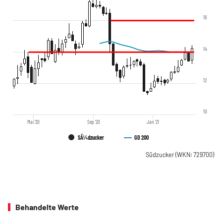
16
14
12
10
Mai '20
Sep '20
Jan '21
SÃ¼dzucker
GD 200
Südzucker
(WKN: 729700)
Behandelte Werte