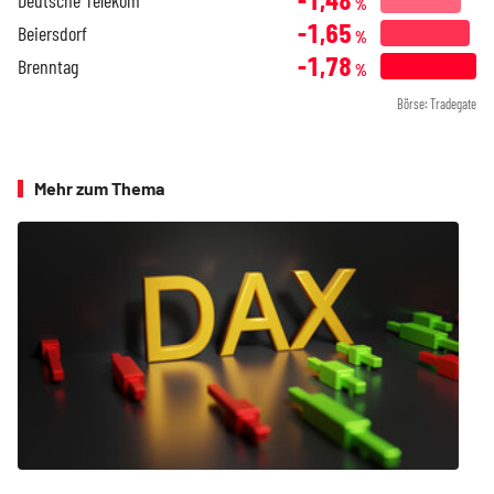
%
-1,65
Beiersdorf
%
-1,78
Brenntag
%
Börse: Tradegate
Mehr zum Thema