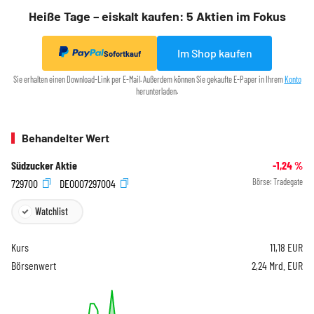
Heiße Tage – eiskalt kaufen: 5 Aktien im Fokus
Im Shop kaufen
Sofortkauf
Sie erhalten einen Download-Link per E-Mail. Außerdem können Sie gekaufte E-Paper in Ihrem
Konto
herunterladen.
Behandelter Wert
Südzucker Aktie
-1,24
%
729700
DE0007297004
Börse:
Tradegate
Watchlist
Kurs
11,18
EUR
Börsenwert
2,24 Mrd. EUR