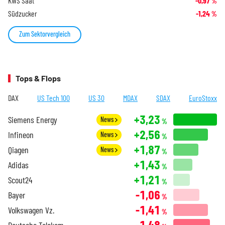
KWS Saat
-0,97
%
Südzucker
-1,24
%
Zum Sektorvergleich
Tops & Flops
DAX
US Tech 100
US 30
MDAX
SDAX
EuroStoxx
+3,23
Siemens Energy
News
%
+2,56
Infineon
News
%
+1,87
Qiagen
News
%
+1,43
Adidas
%
+1,21
Scout24
%
-1,06
Bayer
%
-1,41
Volkswagen Vz.
%
-1,48
Deutsche Telekom