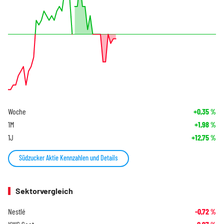
Woche
+0,35
%
1M
+1,98
%
1J
+12,75
%
Südzucker Aktie Kennzahlen und Details
Sektorvergleich
Nestlé
-0,72
%