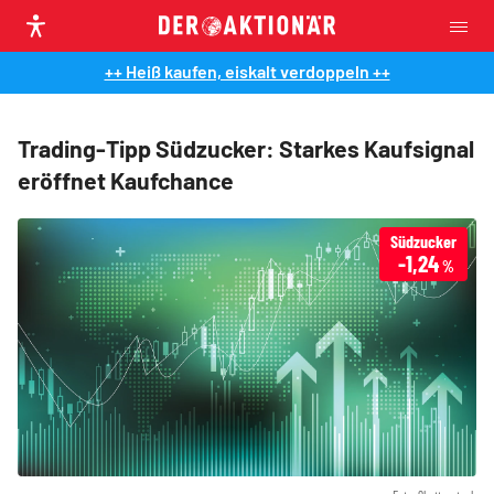
++ Heiß kaufen, eiskalt verdoppeln ++
Trading-Tipp Südzucker: Starkes Kaufsignal
eröffnet Kaufchance
Südzucker
-1,24
%