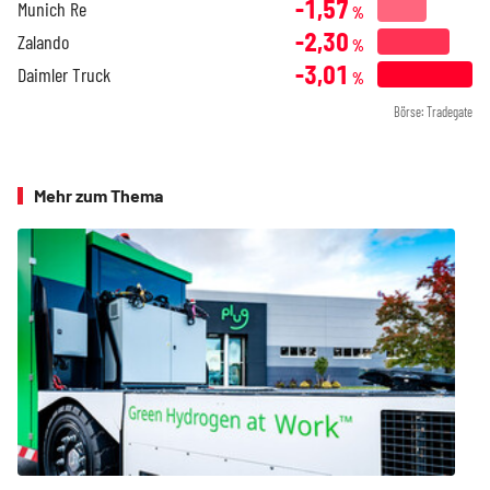
-1,57
Munich Re
%
-2,30
Zalando
%
-3,01
Daimler Truck
%
Börse: Tradegate
Mehr zum Thema