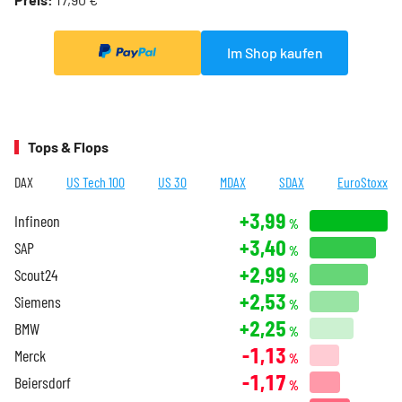
Im Shop kaufen
Tops & Flops
DAX
US Tech 100
US 30
MDAX
SDAX
EuroStoxx
+3,99
Infineon
%
+3,40
SAP
%
+2,99
Scout24
%
+2,53
Siemens
%
+2,25
BMW
%
-1,13
Merck
%
-1,17
Beiersdorf
%