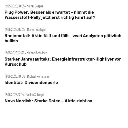
12.05.2026, 10:55 ‧ Michel Doepke
Plug Power: Besser als erwartet – nimmt die
Wasserstoff‑Rally jetzt erst richtig Fahrt auf?
12.05.2026, 07:28 ‧ Marion Schlegel
Rheinmetall: Aktie fällt und fällt – zwei Analysten plötzlich
bullish
12.05.2026, 12:30 ‧ Michael Schröder
Starker Jahresauftakt: Energieinfrastruktur‑Highflyer vor
Kursschub
13.05.2026, 10:00 ‧ Michael Herrmann
Identität: Dividendenperle
12.05.2026, 12:14 ‧ Marion Schlegel
Novo Nordisk: Starke Daten – Aktie zieht an