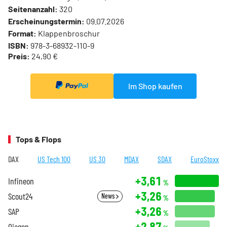
Seitenanzahl:
320
Erscheinungstermin:
09.07.2026
Format:
Klappenbroschur
ISBN:
978-3-68932-110-9
Preis:
24,90 €
Im Shop kaufen
Tops & Flops
DAX
US Tech 100
US 30
MDAX
SDAX
EuroStoxx
+3,61
Infineon
%
+3,26
Scout24
News
%
+3,26
SAP
%
+2,87
Qiagen