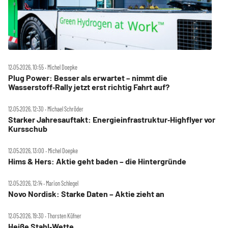
12.05.2026, 10:55 ‧ Michel Doepke
Plug Power: Besser als erwartet – nimmt die
Wasserstoff‑Rally jetzt erst richtig Fahrt auf?
12.05.2026, 12:30 ‧ Michael Schröder
Starker Jahresauftakt: Energieinfrastruktur‑Highflyer vor
Kursschub
12.05.2026, 13:00 ‧ Michel Doepke
Hims & Hers: Aktie geht baden – die Hintergründe
12.05.2026, 12:14 ‧ Marion Schlegel
Novo Nordisk: Starke Daten – Aktie zieht an
12.05.2026, 19:30 ‧ Thorsten Küfner
Heiße Stahl‑Wette