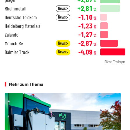
%
+2,81
Rheinmetall
News
%
-1,10
Deutsche Telekom
News
%
-1,23
Heidelberg Materials
%
-1,27
Zalando
%
-2,87
Munich Re
News
%
-4,09
Daimler Truck
News
%
Börse: Tradegate
Mehr zum Thema