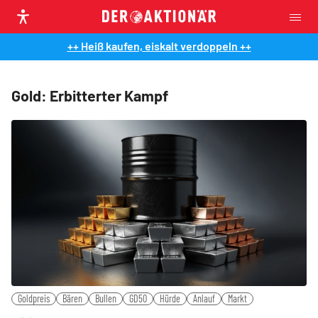
++ Heiß kaufen, eiskalt verdoppeln ++
Gold: Erbitterter Kampf
Goldpreis
Bären
Bullen
GD50
Hürde
Anlauf
Markt