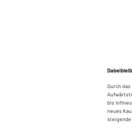
Dabeiblei
Durch das
Aufwärtstr
bis Infine
neues Kauf
steigende