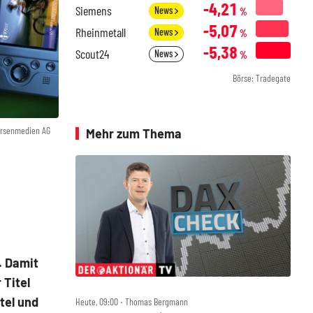
-4,21
Siemens
News
%
-5,07
Rheinmetall
News
%
-5,38
Scout24
News
%
Börse: Tradegate
örsenmedien AG
Mehr zum Thema
. Damit
 Titel
tel und
Heute, 09:00 ‧ Thomas Bergmann