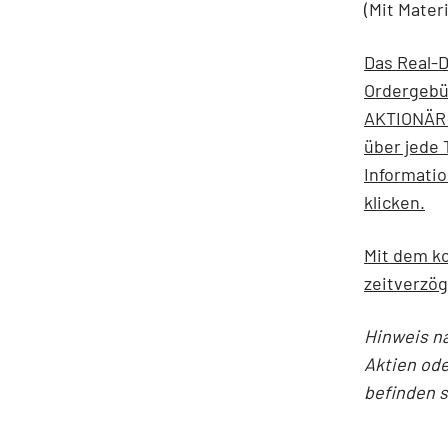
(Mit Mater
Das Real-D
Ordergebü
AKTIONÄR 
über jede 
Informati
klicken.
Mit dem ko
zeitverzög
Hinweis n
Aktien ode
befinden 