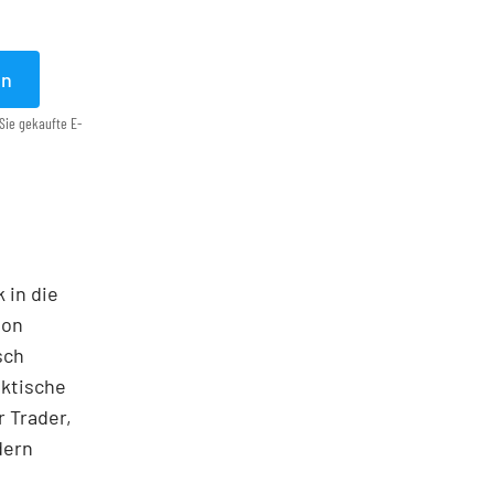
en
Sie gekaufte E-
 in die
ton
sch
aktische
 Trader,
dern