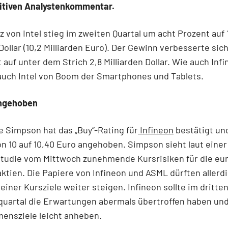
itiven Analystenkommentar.
 von Intel stieg im zweiten Quartal um acht Prozent auf 
 Dollar (10,2 Milliarden Euro). Der Gewinn verbesserte si
 auf unter dem Strich 2,8 Milliarden Dollar. Wie auch Inf
 auch Intel von Boom der Smartphones und Tablets.
angehoben
e Simpson hat das „Buy“-Rating für
Infineon
bestätigt un
on 10 auf 10,40 Euro angehoben. Simpson sieht laut einer
tudie vom Mittwoch zunehmende Kursrisiken für die eu
aktien. Die Papiere von Infineon und ASML dürften allerdi
einer Kursziele weiter steigen. Infineon sollte im dritte
quartal die Erwartungen abermals übertroffen haben und
ensziele leicht anheben.