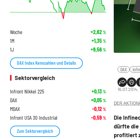
Woche
+2,62
%
1M
+1,35
%
1J
+9,56
%
DAX Index Kennzahlen und Details
DAX
Infi
Sektorvergleich
16.07.2014,
Infront Nikkei 225
+0,13
%
DAX
+0,05
%
DER AKTIONÄR
MDAX
-0,12
%
Die Infine
Infront USA 30 Industrial
-0,59
%
dürfte die
Zum Sektorvergleich
profitiert