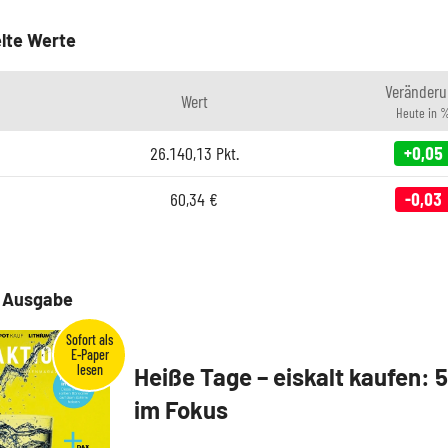
lte Werte
Veränderu
Wert
Heute in 
26.140,13
Pkt.
+0,05
60,34
€
-0,03
e Ausgabe
Heiße Tage – eiskalt kaufen: 
im Fokus