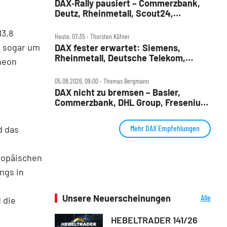
DAX‑Rally pausiert – Commerzbank,
Deutz, Rheinmetall, Scout24,
Siemens, SUSS, United Internet im
13,8
Check
Heute, 07:35 ‧ Thorsten Küfner
ch sogar um
DAX fester erwartet: Siemens,
Rheinmetall, Deutsche Telekom,
ineon
Merck und Commerzbank im Fokus
05.08.2026, 09:00 ‧ Thomas Bergmann
DAX nicht zu bremsen – Basler,
Commerzbank, DHL Group, Fresenius,
Infineon, Vonovia im Check
Mehr DAX Empfehlungen
d das
ropäischen
ngs in
n
Unsere Neuerscheinungen
Alle
 die
Neuerscheinungen
HEBELTRADER 141/26