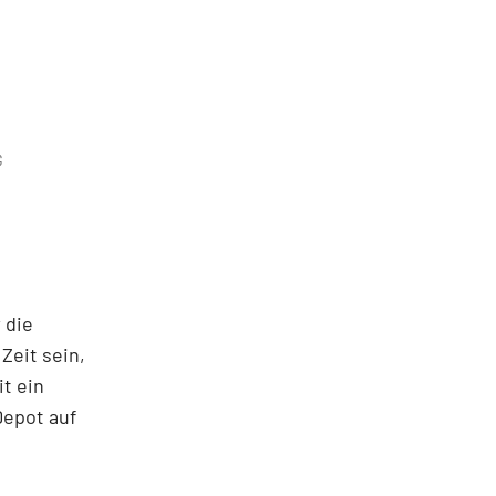
G
 die
Zeit sein,
it ein
Depot auf