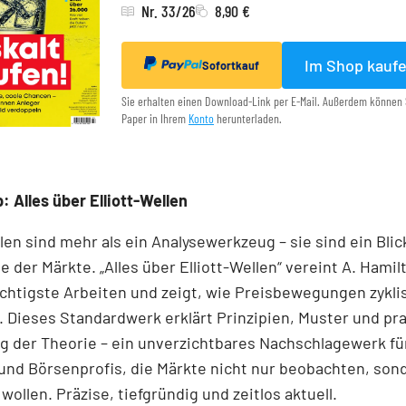
Nr. 33/26
8,90 €
Im Shop kauf
Sofortkauf
Sie erhalten einen Download-Link per E-Mail. Außerdem können 
Paper in Ihrem
Konto
herunterladen.
: Alles über Elliott-Wellen
llen sind mehr als ein Analysewerkzeug – sie sind ein Blick
e der Märkte. „Alles über Elliott-Wellen“ vereint A. Hamil
chtigste Arbeiten und zeigt, wie Preisbewegungen zykli
 Dieses Standardwerk erklärt Prinzipien, Muster und pr
 der Theorie – ein unverzichtbares Nachschlagewerk für
und Börsenprofis, die Märkte nicht nur beobachten, son
wollen. Präzise, tiefgründig und zeitlos aktuell.