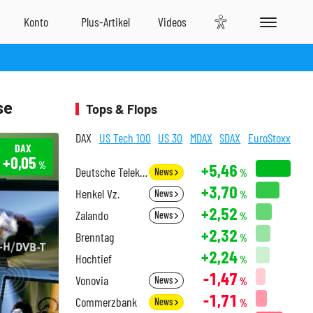
se
Tops & Flops
DAX
US Tech 100
US 30
MDAX
SDAX
EuroStoxx
DAX
+0,05
%
+5,46
Deutsche Telekom
News
%
+3,70
Henkel Vz.
News
%
+2,52
Zalando
News
%
+2,32
Brenntag
%
+2,24
Hochtief
%
-1,47
Vonovia
News
%
-1,71
Commerzbank
News
%