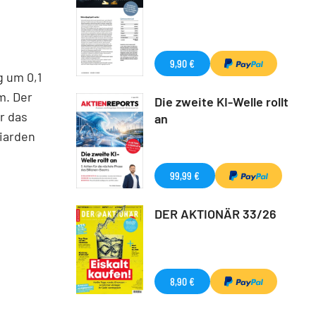
9,90 €
 um 0,1
m. Der
Die zweite KI-Welle rollt
r das
an
liarden
99,99 €
DER AKTIONÄR 33/26
8,90 €