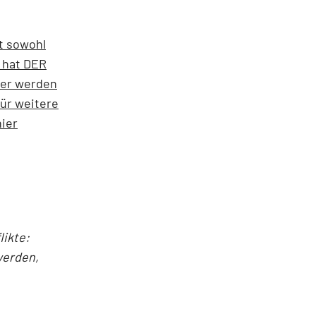
t sowohl
 hat DER
zer werden
Für weitere
ier
ikte:
werden,