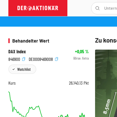
Zu kons
Behandelter Wert
DAX Index
+0,05
%
Börse:
Xetra
846900
DE0008469008
Watchlist
Kurs
26.140,13
Pkt