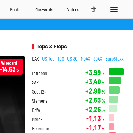
Tops & Flops
DAX
US Tech 100
US 30
MDAX
SDAX
EuroStoxx
Wirecard
-14,63
%
+3,99
Infineon
%
+3,40
SAP
%
+2,99
Scout24
%
+2,53
Siemens
%
+2,25
BMW
%
-1,13
Merck
%
-1,17
Beiersdorf
%