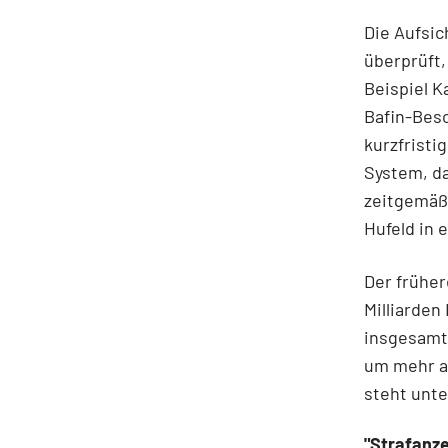
Die Aufsic
überprüft,
Beispiel 
Bafin-Besc
kurzfristi
System, da
zeitgemäß 
Hufeld in 
Der früher
Milliarden
insgesamt
um mehr al
steht unte
"Strafanze