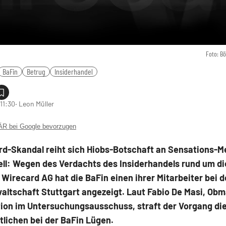
Foto: B
BaFin
Betrug
Insiderhandel
11:30
‧ Leon Müller
 bei Google bevorzugen
rd-Skandal reiht sich Hiobs-Botschaft an Sensations-M
ell: Wegen des Verdachts des Insiderhandels rund um di
 Wirecard AG hat die BaFin einen ihrer Mitarbeiter bei d
altschaft Stuttgart angezeigt. Laut Fabio De Masi, Ob
tion im Untersuchungsausschuss, straft der Vorgang di
lichen bei der BaFin Lügen.