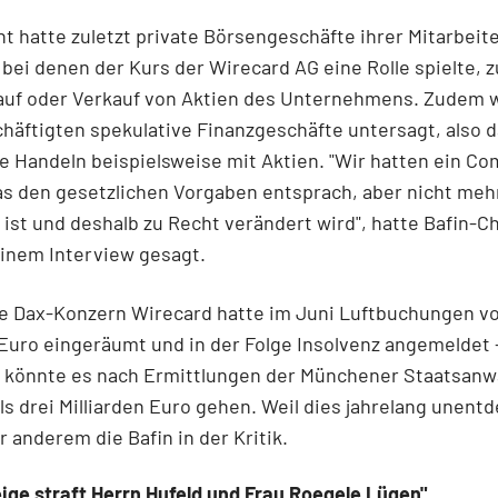
ht hatte zuletzt private Börsengeschäfte ihrer Mitarbeit
 bei denen der Kurs der Wirecard AG eine Rolle spielte, 
Kauf oder Verkauf von Aktien des Unternehmens. Zudem
häftigten spekulative Finanzgeschäfte untersagt, also 
ge Handeln beispielsweise mit Aktien. "Wir hatten ein Co
s den gesetzlichen Vorgaben entsprach, aber nicht meh
ist und deshalb zu Recht verändert wird", hatte Bafin-Ch
einem Interview gesagt.
e Dax-Konzern Wirecard hatte im Juni Luftbuchungen vo
 Euro eingeräumt und in der Folge Insolvenz angemeldet 
 könnte es nach Ermittlungen der Münchener Staatsanw
s drei Milliarden Euro gehen. Weil dies jahrelang unentd
r anderem die Bafin in der Kritik.
ige straft Herrn Hufeld und Frau Roegele Lügen"