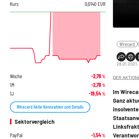
Kurs
0,0140
EUR
Wirecard
28.01.2021, 
Woche
-2,78
%
DER AKTIONÄR
1M
-2,78
%
Im Wireca
1J
-19,54
%
Ganz aktu
Wirecard Aktie Kennzahlen und Details
insolvente
Staatsanw
Sektorvergleich
Linksfrak
PayPal
-1,54
Verantwort
%