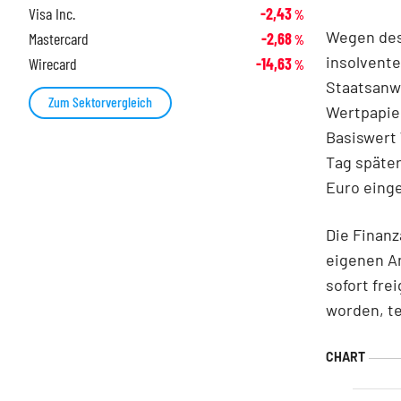
Visa Inc.
-2,43
%
Wegen des
Mastercard
-2,68
%
insolvente
Wirecard
-14,63
%
Staatsanwa
Zum Sektorvergleich
Wertpapier
Basiswert 
Tag später
Euro eing
Die Finanz
eigenen A
sofort fre
worden, te