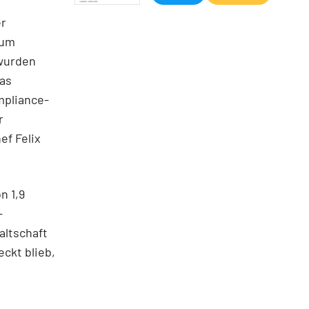
er
zum
 wurden
das
mpliance-
r
ef Felix
n 1,9
-
altschaft
eckt blieb,