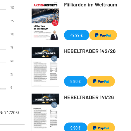
Milliarden im Weltraum
150
125
100
49,99 €
75
HEBELTRADER 142/26
50
25
9,90 €
0
HEBELTRADER 141/26
N: 747206)
9,90 €