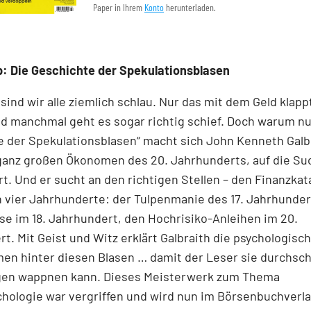
Paper in Ihrem
Konto
herunterladen.
: Die Geschichte der Spekulationsblasen
 sind wir alle ziemlich schlau. Nur das mit dem Geld klapp
d manchmal geht es sogar richtig schief. Doch warum nur
 der Spekulationsblasen“ macht sich John Kenneth Galb
 ganz großen Ökonomen des 20. Jahrhunderts, auf die Su
t. Und er sucht an den richtigen Stellen – den Finanz­kat
n vier Jahrhunderte: der Tulpenmanie des 17. Jahrhunder
e im 18. Jahrhundert, den Hochrisiko-Anleihen im 20.
t. Mit Geist und Witz erklärt Gal­braith die psychologisc
en hinter diesen Blasen … damit der Leser sie durchsc
gen wappnen kann. Dieses Meisterwerk zum Thema
hologie war vergriffen und wird nun im Börsenbuchverl