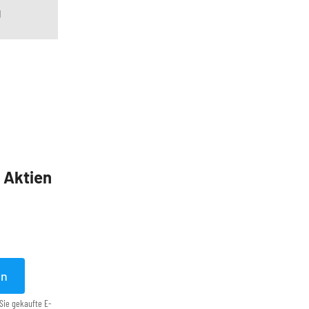
g
5 Aktien
en
Sie gekaufte E-