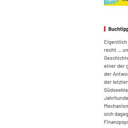
Buchtipp
Eigentlich
recht … un
Geschichte
einer der
der Antwor
der letzte
Südseeblas
Jahrhunder
Mechanism
sich dage
Finanzpsyc