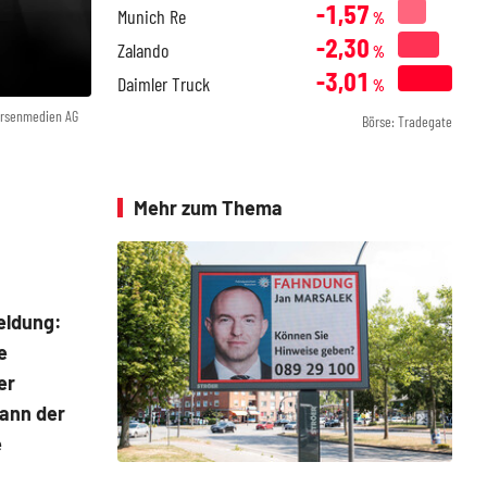
-1,57
Munich Re
%
-2,30
Zalando
%
-3,01
Daimler Truck
%
örsenmedien AG
Börse: Tradegate
Mehr zum Thema
eldung:
e
er
mann der
e