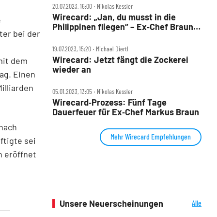
20.07.2023, 16:00 ‧ Nikolas Kessler
Wirecard: „Jan, du musst in die
e
Philippinen fliegen“ – Ex‑Chef Braun
ter bei der
als Fluchthelfer?
19.07.2023, 15:20 ‧ Michael Diertl
Wirecard: Jetzt fängt die Zockerei
mit dem
wieder an
ag. Einen
illiarden
05.01.2023, 13:05 ‧ Nikolas Kessler
Wirecard‑Prozess: Fünf Tage
Dauerfeuer für Ex‑Chef Markus Braun
 nach
Mehr Wirecard Empfehlungen
tigte sei
n eröffnet
Unsere Neuerscheinungen
Alle
Neuerscheinungen