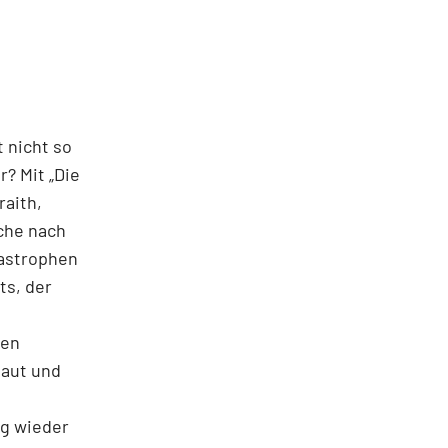
t nicht so
? Mit „Die
raith,
che nach
as­trophen
ts, der
hen
haut und
ag wieder