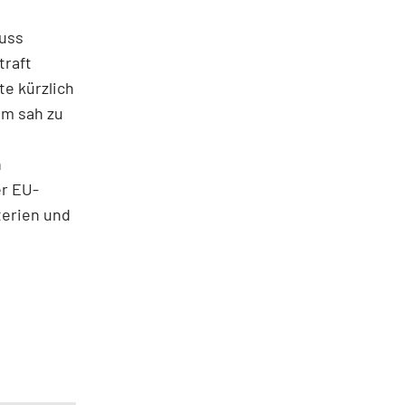
huss
traft
te kürzlich
um sah zu
n
er EU-
terien und