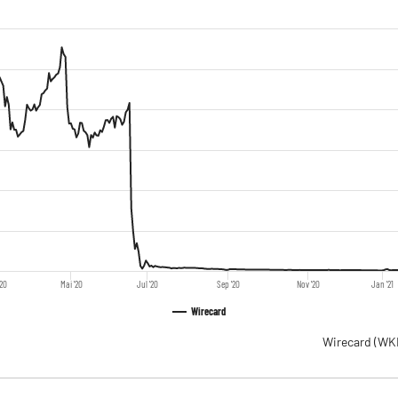
'20
Mai '20
Jul '20
Sep '20
Nov '20
Jan '21
Wirecard
Wirecard
(WK