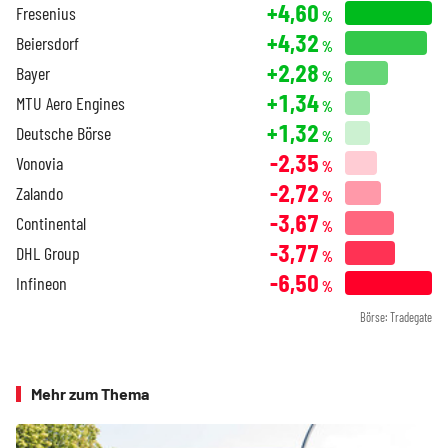
+4,60
Fresenius
%
+4,32
Beiersdorf
%
+2,28
Bayer
%
+1,34
MTU Aero Engines
%
+1,32
Deutsche Börse
%
-2,35
Vonovia
%
-2,72
Zalando
%
-3,67
Continental
%
-3,77
DHL Group
%
-6,50
Infineon
%
Börse: Tradegate
Mehr zum Thema