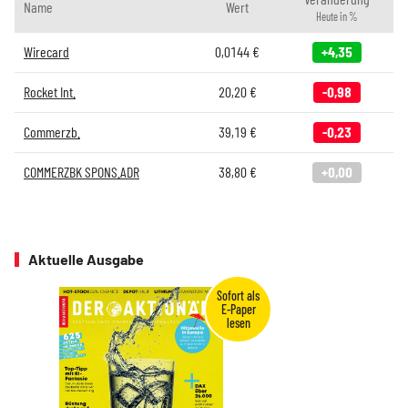
Name
Wert
Heute in %
Wirecard
0,0144
€
+4,35
Rocket Int.
20,20
€
-0,98
Commerzb.
39,19
€
-0,23
COMMERZBK SPONS.ADR
38,80
€
+0,00
Aktuelle Ausgabe