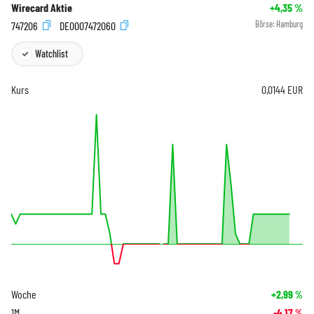
Wirecard Aktie
+4,35
%
747206
DE0007472060
Börse:
Hamburg
Watchlist
Kurs
0,0144
EUR
Woche
+2,99
%
1M
-4,17
%