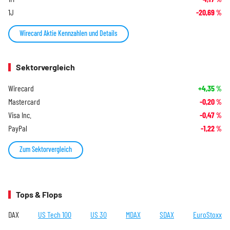
1J
-20,69
%
Wirecard Aktie Kennzahlen und Details
Sektorvergleich
Wirecard
+4,35
%
Mastercard
-0,20
%
Visa Inc.
-0,47
%
PayPal
-1,22
%
Zum Sektorvergleich
Tops & Flops
DAX
US Tech 100
US 30
MDAX
SDAX
EuroStoxx