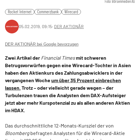
Foto: Börsenmedien AG
Rocket Internet
Commerzbank
Wirecard
05.02.2019, 09:15
‧
DER AKTIONÄR
DER AKTIONÄR bei Google bevorzugen
Zwei Artikel der
Financial Times
mit schweren
Betrugsvorwürfen gegen eine Wirecard-Tochter in Asien
haben den Aktienkurs des Zahlungsabwicklers in der
vergangenen Woche
um über 35 Prozent einbrechen
lassen.
Trotz – oder vielleicht gerade wegen – der
Turbulenzen trauen die Analysten dem DAX-Aufsteiger
jetzt aber mehr Kurspotenzial zu als allen anderen Aktien
im HDAX.
Das durchschnittliche 12-Monats-Kursziel der von
Bloomberg
befragten Analysten für die Wirecard-Aktie