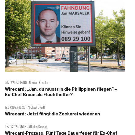
20.07.2023, 16:00 ‧ Nikolas Kessler
Wirecard: „Jan, du musst in die Philippinen fliegen“ –
Ex‑Chef Braun als Fluchthelfer?
19.07.2023, 15:20 ‧ Michael Diertl
Wirecard: Jetzt fängt die Zockerei wieder an
05.01.2023, 13:05 ‧ Nikolas Kessler
Wirecard‑Prozess: Fünf Tage Dauerfeuer für Ex‑Chef