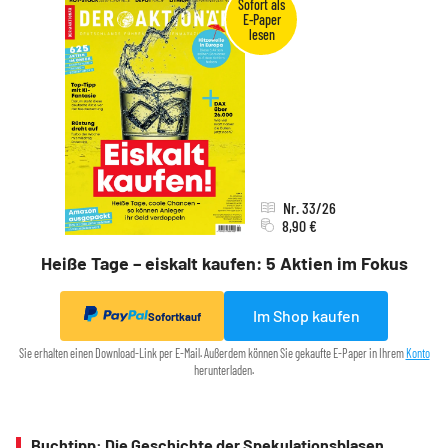
Nr. 33/26
8,90 €
Heiße Tage – eiskalt kaufen: 5 Aktien im Fokus
Im Shop kaufen
Sofortkauf
Sie erhalten einen Download-Link per E-Mail. Außerdem können Sie gekaufte E-Paper in Ihrem
Konto
herunterladen.
Buchtipp: Die Geschichte der Spekulationsblasen