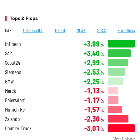
Tops & Flops
DAX
US Tech 100
US 30
MDAX
SDAX
EuroStoxx
+3,99
Infineon
%
+3,40
SAP
%
+2,99
Scout24
%
+2,53
Siemens
%
+2,25
BMW
%
-1,13
Merck
%
-1,17
Beiersdorf
%
-1,57
Munich Re
%
-2,30
Zalando
%
-3,01
Daimler Truck
%
Börse: Tradegate