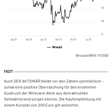
125
100
75
Sep '18
Nov '18
Jan '19
Mär '19
Mai '19
Jul '19
Wirecard
Wirecard
(WKN: 747206)
Auch DER AKTIONÄR bleibt vor den Zahlen optimistisch –
zumal eine positive Überraschung für den ersehnten
Ausbruch der Wirecard-Aktie aus dem aktuellen
Seitwärtstrend sorgen könnte. Die Kaufempfehlung mit
einem Kursziel von 200 Euro gilt weiterhin.