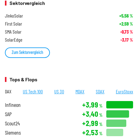
Sektorvergleich
JinkoSolar
+5,56
%
First Solar
+2,59
%
SMA Solar
-0,73
%
SolarEdge
-3,17
%
Zum Sektorvergleich
Tops & Flops
DAX
US Tech 100
US 30
MDAX
SDAX
EuroStoxx
+3,99
Infineon
%
+3,40
SAP
%
+2,99
Scout24
%
+2,53
Siemens
%