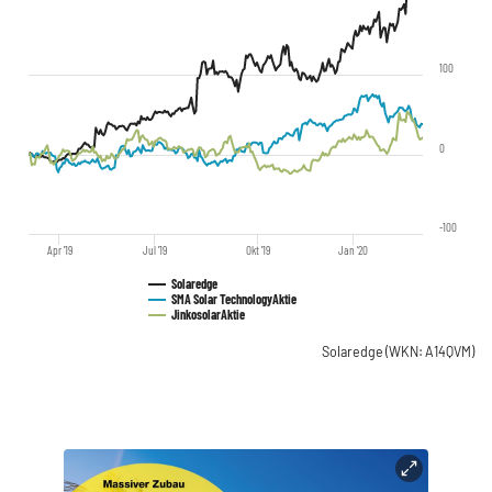
100
0
-100
Apr '19
Jul '19
Okt '19
Jan '20
Solaredge
SMA Solar Technology
Aktie
Jinkosolar
Aktie
Solaredge
(WKN: A14QVM)