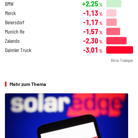
+2,25
BMW
%
-1,13
Merck
%
-1,17
Beiersdorf
%
-1,57
Munich Re
%
-2,30
Zalando
%
-3,01
Daimler Truck
%
Börse: Tradegate
Mehr zum Thema