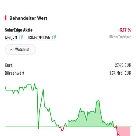
Behandelter Wert
SolarEdge Aktie
-3,17
%
A14QVM
US83417M1045
Börse:
Tradegate
Watchlist
Kurs
27,45
EUR
Börsenwert
1,74 Mrd. EUR