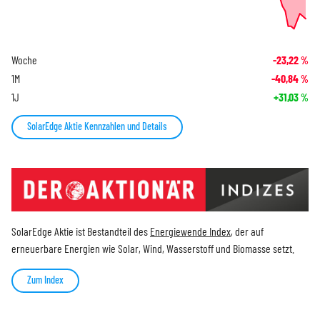
Woche
-23,22
%
1M
-40,84
%
1J
+31,03
%
SolarEdge Aktie Kennzahlen und Details
SolarEdge Aktie ist Bestandteil des
Energiewende Index
, der auf
erneuerbare Energien wie Solar, Wind, Wasserstoff und Biomasse setzt.
Zum Index