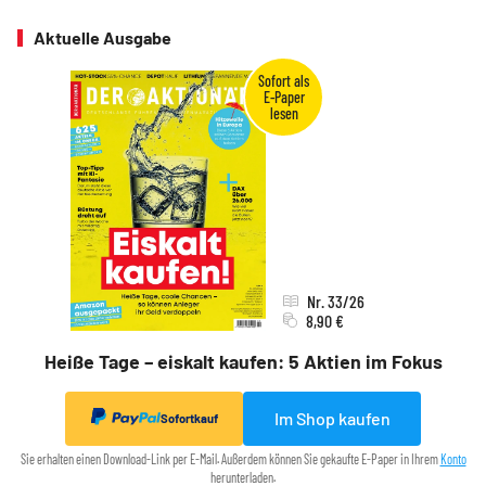
Aktuelle Ausgabe
Nr. 33/26
8,90 €
Heiße Tage – eiskalt kaufen: 5 Aktien im Fokus
Im Shop kaufen
Sofortkauf
Sie erhalten einen Download-Link per E-Mail. Außerdem können Sie gekaufte E-Paper in Ihrem
Konto
herunterladen.