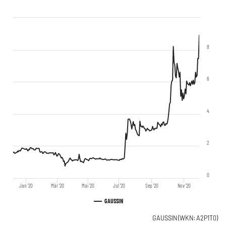
8
6
4
2
0
Jan '20
Mär '20
Mai '20
Jul '20
Sep '20
Nov '20
GAUSSIN
GAUSSIN
(WKN: A2P1T0)