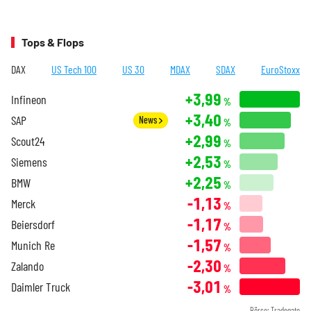
Tops & Flops
DAX
US Tech 100
US 30
MDAX
SDAX
EuroStoxx
+3,99
Infineon
%
+3,40
SAP
News
%
+2,99
Scout24
%
+2,53
Siemens
%
+2,25
BMW
%
-1,13
Merck
%
-1,17
Beiersdorf
%
-1,57
Munich Re
%
-2,30
Zalando
%
-3,01
Daimler Truck
%
Börse: Tradegate