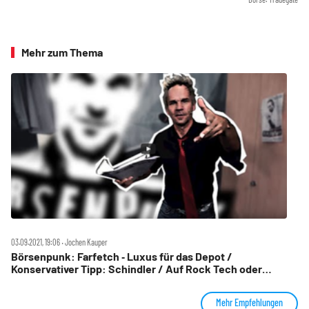
Mehr zum Thema
03.09.2021, 19:06 ‧ Jochen Kauper
Börsenpunk: Farfetch ‑ Luxus für das Depot /
Konservativer Tipp: Schindler / Auf Rock Tech oder
andere Lithium‑Werte setzen? Gaussin, Varta, Astra Space,
EVGo, u‑blox, Synlab im Check
Mehr Empfehlungen