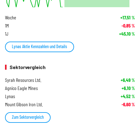
Woche
+17,51
%
1M
-0,85
%
1J
+45,10
%
Lynas Aktie Kennzahlen und Details
Sektorvergleich
Syrah Resources Ltd.
+6,49
%
Agnico Eagle Mines
+6,10
%
Lynas
+4,52
%
Mount Gibson Iron Ltd.
-6,60
%
Zum Sektorvergleich