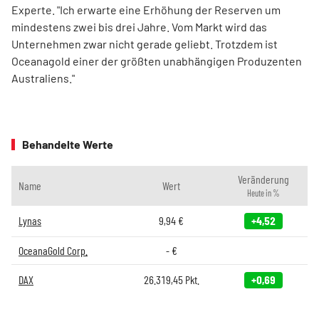
Experte. "Ich erwarte eine Erhöhung der Reserven um
mindestens zwei bis drei Jahre. Vom Markt wird das
Unternehmen zwar nicht gerade geliebt. Trotzdem ist
Oceanagold einer der größten unabhängigen Produzenten
Australiens."
Behandelte Werte
Veränderung
Name
Wert
Heute in %
Lynas
9,94
€
+4,52
OceanaGold Corp.
-
€
DAX
26.319,45
Pkt.
+0,69