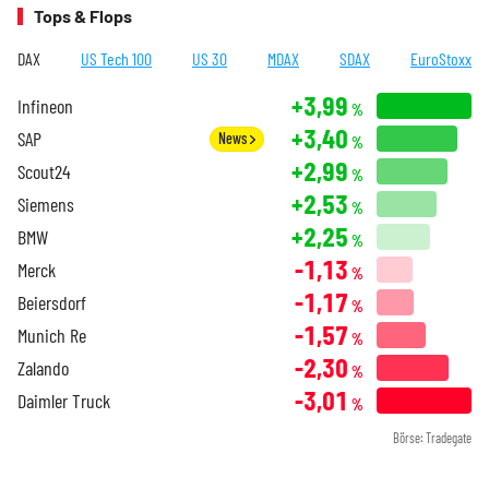
Tops & Flops
DAX
US Tech 100
US 30
MDAX
SDAX
EuroStoxx
+3,99
Infineon
%
+3,40
SAP
News
%
+2,99
Scout24
%
+2,53
Siemens
%
+2,25
BMW
%
-1,13
Merck
%
-1,17
Beiersdorf
%
-1,57
Munich Re
%
-2,30
Zalando
%
-3,01
Daimler Truck
%
Börse: Tradegate