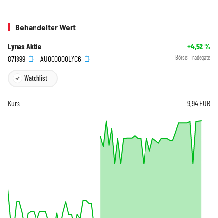
Behandelter Wert
Lynas Aktie
+4,52
%
871899
AU000000LYC6
Börse:
Tradegate
Watchlist
Kurs
9,94
EUR