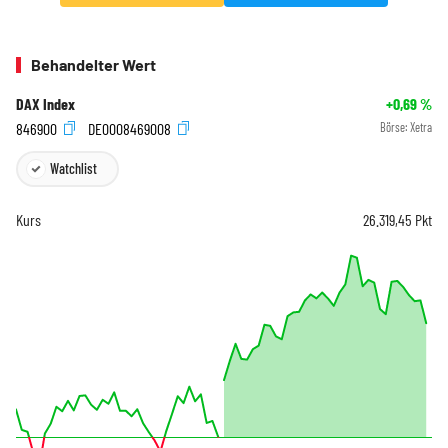
Behandelter Wert
DAX Index
+0,69
%
846900
DE0008469008
Börse:
Xetra
Watchlist
Kurs
26.319,45
Pkt