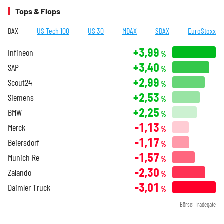
Tops & Flops
DAX
US Tech 100
US 30
MDAX
SDAX
EuroStoxx
+3,99
Infineon
%
+3,40
SAP
%
+2,99
Scout24
%
+2,53
Siemens
%
+2,25
BMW
%
-1,13
Merck
%
-1,17
Beiersdorf
%
-1,57
Munich Re
%
-2,30
Zalando
%
-3,01
Daimler Truck
%
Börse: Tradegate