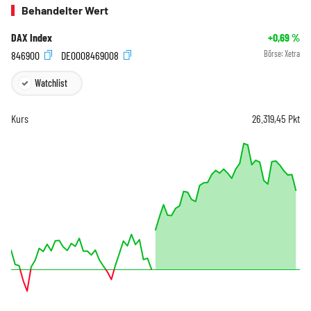
Behandelter Wert
DAX Index
+0,69
%
846900
DE0008469008
Börse:
Xetra
Watchlist
Kurs
26.319,45
Pkt