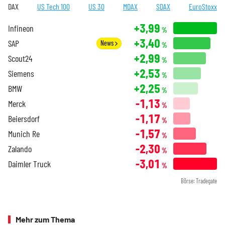
DAX
US Tech 100
US 30
MDAX
SDAX
EuroStoxx
+3,99
Infineon
%
+3,40
SAP
News
%
+2,99
Scout24
%
+2,53
Siemens
%
+2,25
BMW
%
-1,13
Merck
%
-1,17
Beiersdorf
%
-1,57
Munich Re
%
-2,30
Zalando
%
-3,01
Daimler Truck
%
Börse: Tradegate
Mehr zum Thema