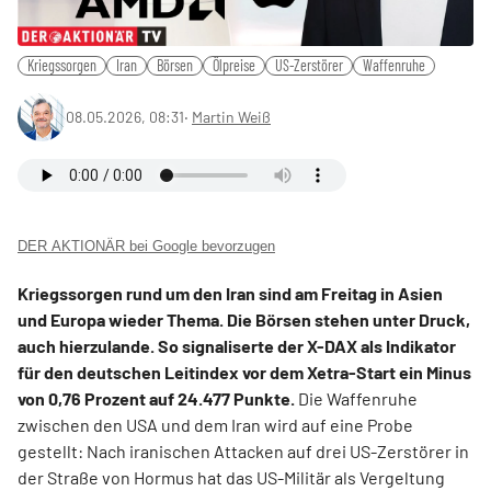
Kriegssorgen
Iran
Börsen
Ölpreise
US-Zerstörer
Waffenruhe
08.05.2026, 08:31
‧
Martin Weiß
DER AKTIONÄR bei Google bevorzugen
Kriegssorgen rund um den Iran sind am Freitag in Asien
und Europa wieder Thema. Die Börsen stehen unter Druck,
auch hierzulande. So signaliserte der X-DAX als Indikator
für den deutschen Leitindex vor dem Xetra-Start ein Minus
von 0,76 Prozent auf 24.477 Punkte.
Die Waffenruhe
zwischen den USA und dem Iran wird auf eine Probe
gestellt: Nach iranischen Attacken auf drei US-Zerstörer in
der Straße von Hormus hat das US-Militär als Vergeltung