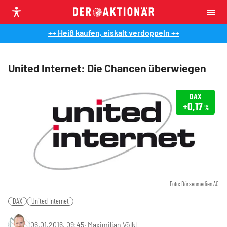
++ Heiß kaufen, eiskalt verdoppeln ++
United Internet: Die Chancen überwiegen
DAX
+0,17
%
Foto: Börsenmedien AG
DAX
United Internet
06.01.2016, 09:45
‧
Maximilian Völkl