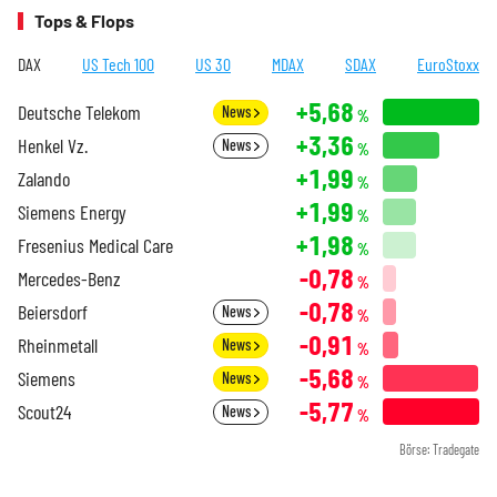
Tops & Flops
DAX
US Tech 100
US 30
MDAX
SDAX
EuroStoxx
+5,68
Deutsche Telekom
News
%
+3,36
Henkel Vz.
News
%
+1,99
Zalando
%
+1,99
Siemens Energy
%
+1,98
Fresenius Medical Care
%
-0,78
Mercedes-Benz
%
-0,78
Beiersdorf
News
%
-0,91
Rheinmetall
News
%
-5,68
Siemens
News
%
-5,77
Scout24
News
%
Börse: Tradegate