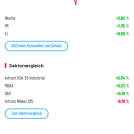
Woche
+2,62
%
1M
+1,35
%
1J
+9,56
%
DAX Index Kennzahlen und Details
Sektorvergleich
Infront USA 30 Industrial
+0,34
%
MDAX
+0,23
%
DAX
+0,19
%
Infront Nikkei 225
-0,10
%
Zum Sektorvergleich