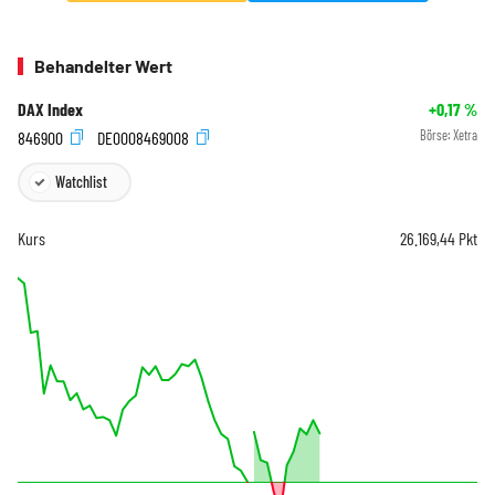
Behandelter Wert
DAX Index
+0,17
%
846900
DE0008469008
Börse:
Xetra
Watchlist
Kurs
26.169,44
Pkt