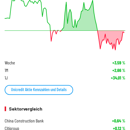
Woche
+3,59
%
1M
+2,66
%
1J
+34,01
%
Unicredit Aktie Kennzahlen und Details
Sektorvergleich
China Construction Bank
+0,64
%
Citigroup
+0,12
%