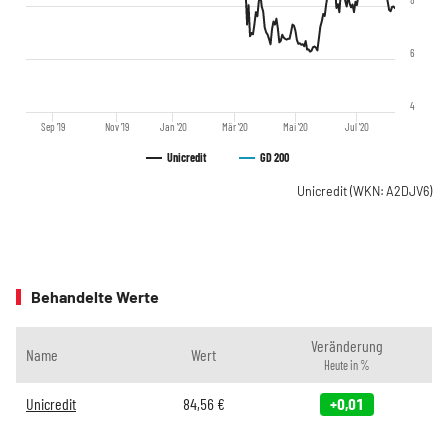
6
4
Sep '19
Nov '19
Jan '20
Mär '20
Mai '20
Jul '20
Unicredit
GD 200
Unicredit
(WKN: A2DJV6)
Behandelte Werte
Veränderung
Name
Wert
Heute in %
Unicredit
84,56
€
+0,01