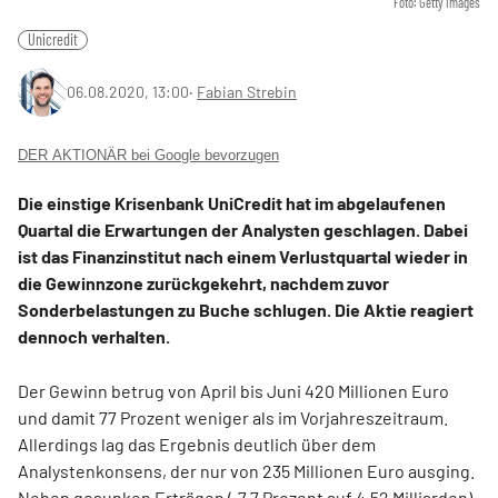
Foto: Getty Images
Unicredit
06.08.2020, 13:00
‧
Fabian Strebin
DER AKTIONÄR bei Google bevorzugen
Die einstige Krisenbank UniCredit hat im abgelaufenen
Quartal die Erwartungen der Analysten geschlagen. Dabei
ist das Finanzinstitut nach einem Verlustquartal wieder in
die Gewinnzone zurückgekehrt, nachdem zuvor
Sonderbelastungen zu Buche schlugen. Die Aktie reagiert
dennoch verhalten.
Der Gewinn betrug von April bis Juni 420 Millionen Euro
und damit 77 Prozent weniger als im Vorjahreszeitraum.
Allerdings lag das Ergebnis deutlich über dem
Analystenkonsens, der nur von 235 Millionen Euro ausging.
Neben gesunken Erträgen (-7,7 Prozent auf 4,52 Milliarden)