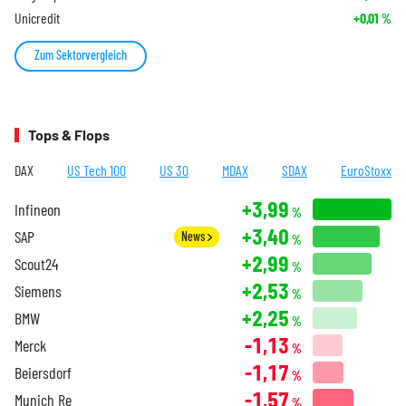
Unicredit
+0,01
%
Zum Sektorvergleich
Tops & Flops
DAX
US Tech 100
US 30
MDAX
SDAX
EuroStoxx
+3,99
Infineon
%
+3,40
SAP
News
%
+2,99
Scout24
%
+2,53
Siemens
%
+2,25
BMW
%
-1,13
Merck
%
-1,17
Beiersdorf
%
-1,57
Munich Re
%