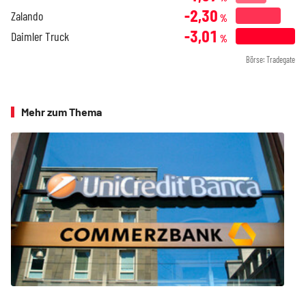
-2,30
Zalando
%
-3,01
Daimler Truck
%
Börse: Tradegate
Mehr zum Thema