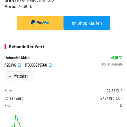
ISBN:
978-3-86470-943-2
Preis:
24,90 €
Im Shop kaufen
Behandelter Wert
Unicredit Aktie
+0,01
%
A2DJV6
IT0005239360
Börse:
Tradegate
Watchlist
Kurs
84,56
EUR
Börsenwert
127,27 Mrd. EUR
KGV
12