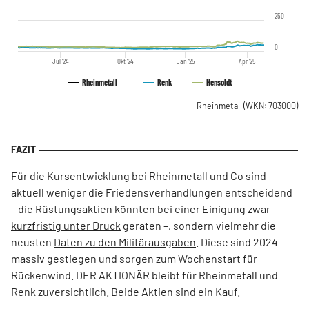
250
0
Jul '24
Okt '24
Jan '25
Apr '25
Rheinmetall
Renk
Hensoldt
Rheinmetall
(WKN: 703000)
Für die Kursentwicklung bei Rheinmetall und Co sind
aktuell weniger die Friedensverhandlungen entscheidend
– die Rüstungsaktien könnten bei einer Einigung zwar
kurzfristig unter Druck
geraten –, sondern vielmehr die
neusten
Daten zu den Militärausgaben
. Diese sind 2024
massiv gestiegen und sorgen zum Wochenstart für
Rückenwind. DER AKTIONÄR bleibt für Rheinmetall und
Renk zuversichtlich. Beide Aktien sind ein Kauf.