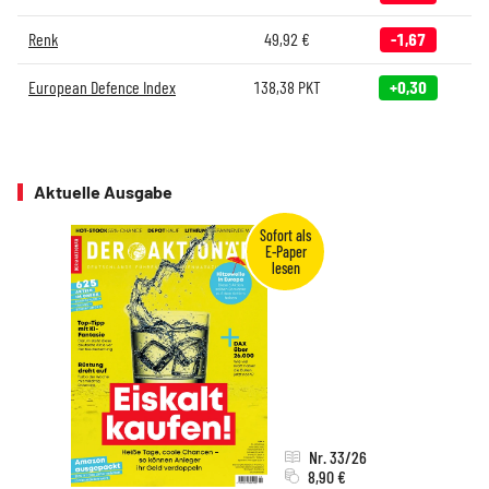
Renk
49,92
€
-1,67
European Defence Index
138,38
PKT
+0,30
Aktuelle Ausgabe
Nr. 33/26
8,90 €