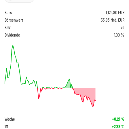
Kurs
1.129,80
EUR
Börsenwert
53,83 Mrd. EUR
KGV
74
Dividende
1,00 %
Woche
+0,21
%
1M
+2,78
%