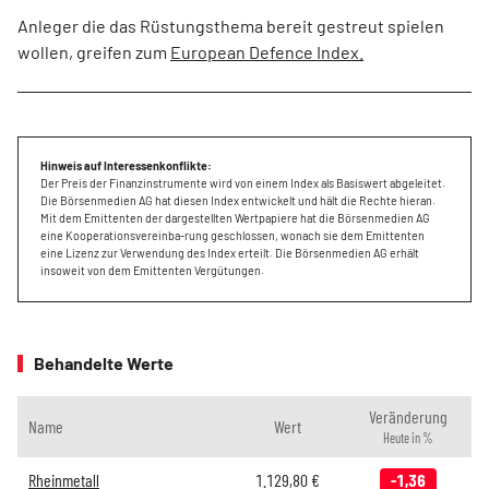
Anleger die das Rüstungsthema bereit gestreut spielen
wollen, greifen zum
European Defence Index.
Hinweis auf Interessenkonflikte:
Der Preis der Finanzinstrumente wird von einem Index als Basiswert abgeleitet.
Die Börsenmedien AG hat diesen Index entwickelt und hält die Rechte hieran.
Mit dem Emittenten der dargestellten Wertpapiere hat die Börsenmedien AG
eine Kooperationsvereinba-rung geschlossen, wonach sie dem Emittenten
eine Lizenz zur Verwendung des Index erteilt. Die Börsenmedien AG erhält
insoweit von dem Emittenten Vergütungen.
Behandelte Werte
Veränderung
Name
Wert
Heute in %
Rheinmetall
1.129,80
€
-1,36