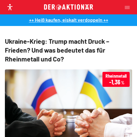
++ Heiß kaufen, eiskalt verdoppeln ++
Ukraine-Krieg: Trump macht Druck –
Frieden? Und was bedeutet das für
Rheinmetall und Co?
Rheinmetall
-1,36
%