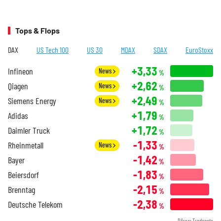
Tops & Flops
DAX
US Tech 100
US 30
MDAX
SDAX
EuroStoxx
+3,33
Infineon
News
%
+2,62
Qiagen
News
%
+2,49
Siemens Energy
News
%
+1,79
Adidas
%
+1,72
Daimler Truck
%
-1,33
Rheinmetall
News
%
-1,42
Bayer
%
-1,83
Beiersdorf
%
-2,15
Brenntag
%
-2,38
Deutsche Telekom
%