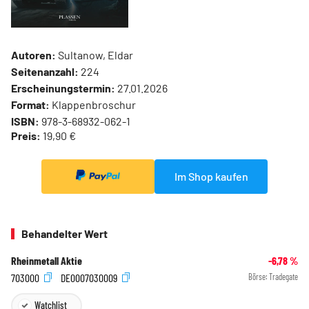
Autoren:
Sultanow, Eldar
Seitenanzahl:
224
Erscheinungstermin:
27.01.2026
Format:
Klappenbroschur
ISBN:
978-3-68932-062-1
Preis:
19,90 €
Im Shop kaufen
Behandelter Wert
Rheinmetall Aktie
-6,78
%
703000
DE0007030009
Börse:
Tradegate
Watchlist