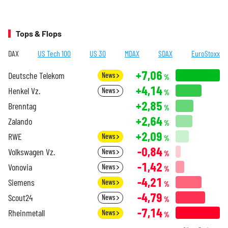
Tops & Flops
DAX
US Tech 100
US 30
MDAX
SDAX
EuroStoxx
+7,06
Deutsche Telekom
News
%
+4,14
Henkel Vz.
News
%
+2,85
Brenntag
%
+2,64
Zalando
%
+2,09
RWE
News
%
-0,84
Volkswagen Vz.
News
%
-1,42
Vonovia
News
%
-4,21
Siemens
News
%
-4,79
Scout24
News
%
-7,14
Rheinmetall
News
%