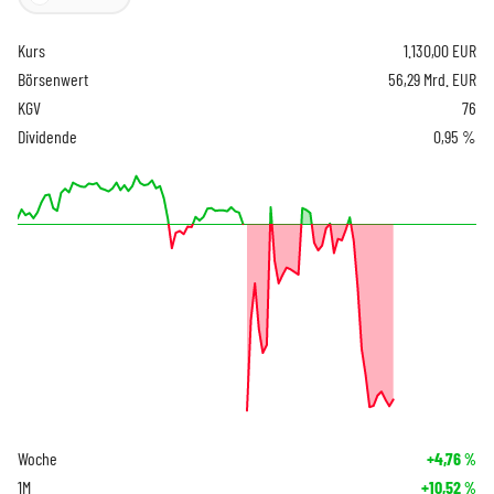
Kurs
1.130,00
EUR
Börsenwert
56,29 Mrd. EUR
KGV
76
Dividende
0,95 %
Woche
+4,76
%
1M
+10,52
%