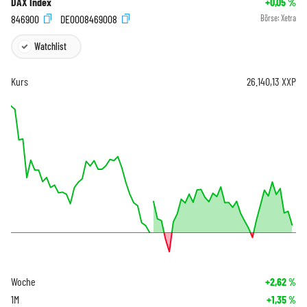
DAX Index
+0,05
%
846900
DE0008469008
Börse:
Xetra
Watchlist
Kurs
26.140,13
XXP
Woche
+2,62
%
1M
+1,35
%