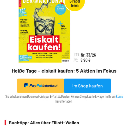
Nr. 33/26
8,90 €
Heiße Tage – eiskalt kaufen: 5 Aktien im Fokus
Im Shop kaufen
Sofortkauf
Sie erhalten einen Download-Link per E-Mail. Außerdem können Sie gekaufte E-Paper in Ihrem
Konto
herunterladen.
Buchtipp: Alles über Elliott-Wellen