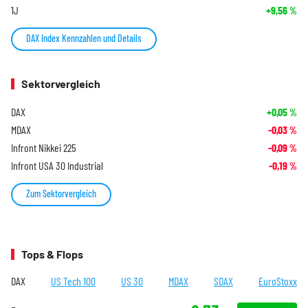
1J
+9,56
%
DAX Index Kennzahlen und Details
Sektorvergleich
DAX
+0,05
%
MDAX
-0,03
%
Infront Nikkei 225
-0,09
%
Infront USA 30 Industrial
-0,19
%
Zum Sektorvergleich
Tops & Flops
DAX
US Tech 100
US 30
MDAX
SDAX
EuroStoxx