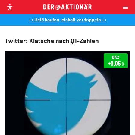
++ Heiß kaufen, eiskalt verdoppeln ++
Twitter: Klatsche nach Q1-Zahlen
DAX
+0,05
%