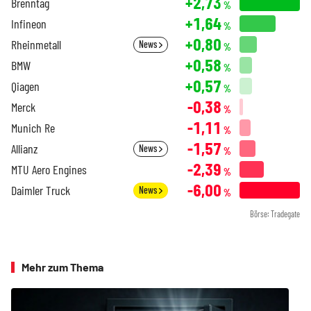
+2,73
Brenntag
%
+1,64
Infineon
%
+0,80
Rheinmetall
News
%
+0,58
BMW
%
+0,57
Qiagen
%
-0,38
Merck
%
-1,11
Munich Re
%
-1,57
Allianz
News
%
-2,39
MTU Aero Engines
%
-6,00
Daimler Truck
News
%
Börse: Tradegate
Mehr zum Thema