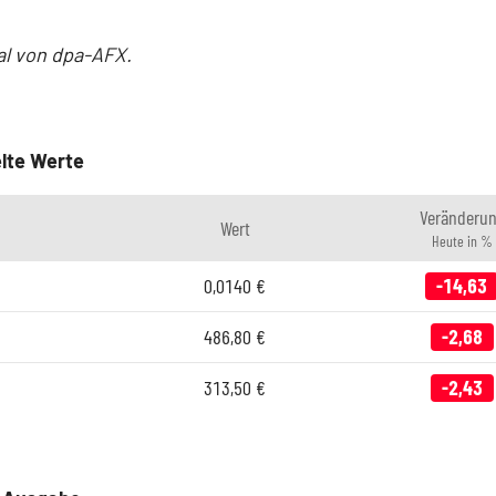
al von dpa-AFX.
lte Werte
Veränderu
Wert
Heute in %
0,0140
€
-14,63
486,80
€
-2,68
313,50
€
-2,43