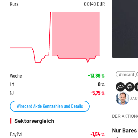
Kurs
0,0140
EUR
Wirecard
Woche
+13,89
%
1M
0
%
1J
-5,75
%
07.0
Wirecard Aktie Kennzahlen und Details
DER AKTIONÄR
Sektorvergleich
Nur Bares 
PayPal
-1,54
%