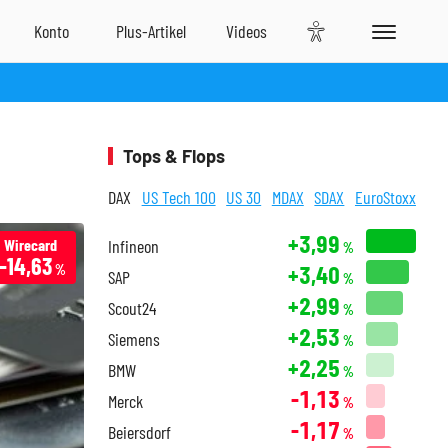
Tops & Flops
DAX
US Tech 100
US 30
MDAX
SDAX
EuroStoxx
+3,99
Wirecard
Infineon
%
-14,63
+3,40
%
SAP
%
+2,99
Scout24
%
+2,53
Siemens
%
+2,25
BMW
%
-1,13
Merck
%
-1,17
Beiersdorf
%