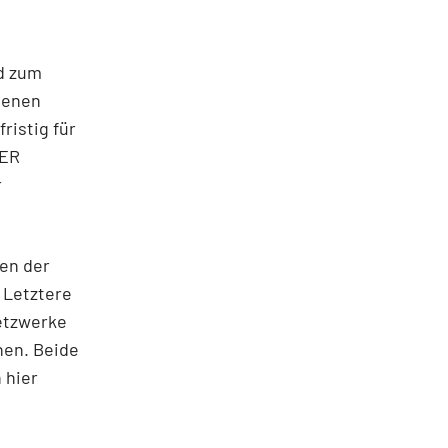
nd zum
genen
ristig für
DER
r
ien der
 Letztere
netzwerke
nen. Beide
 hier