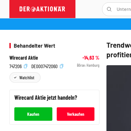
Trendwe
Behandelter Wert
profitie
Wirecard Aktie
-14,63
%
Börse:
Hamburg
747206
DE0007472060
Watchlist
Wirecard
Aktie jetzt handeln?
Kaufen
Verkaufen