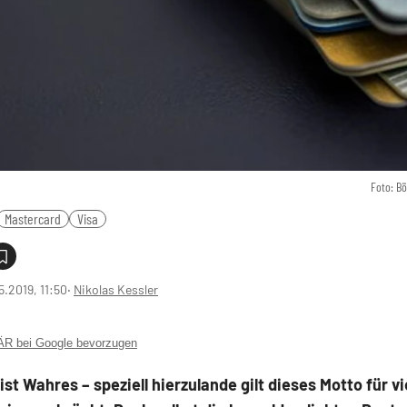
Foto: B
Mastercard
Visa
5.2019, 11:50
‧
Nikolas Kessler
 bei Google bevorzugen
ist Wahres – speziell hierzulande gilt dieses Motto für v