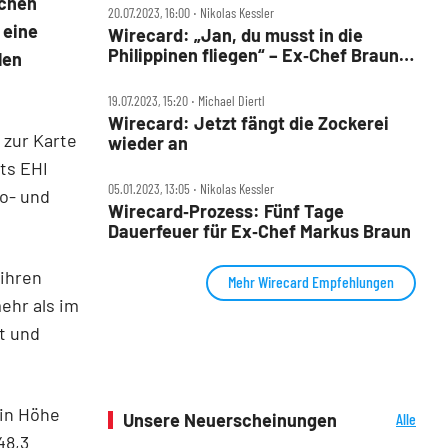
schen
20.07.2023, 16:00 ‧ Nikolas Kessler
 eine
Wirecard: „Jan, du musst in die
Philippinen fliegen“ – Ex‑Chef Braun
len
als Fluchthelfer?
19.07.2023, 15:20 ‧ Michael Diertl
Wirecard: Jetzt fängt die Zockerei
 zur Karte
wieder an
ts EHI
05.01.2023, 13:05 ‧ Nikolas Kessler
ro- und
Wirecard‑Prozess: Fünf Tage
Dauerfeuer für Ex‑Chef Markus Braun
 ihren
Mehr Wirecard Empfehlungen
mehr als im
t und
in Höhe
Unsere Neuerscheinungen
Alle
Neuerscheinungen
48,3