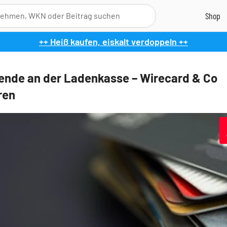
++ Heiß kaufen, eiskalt verdoppeln ++
nde an der Ladenkasse – Wirecard & Co
ren