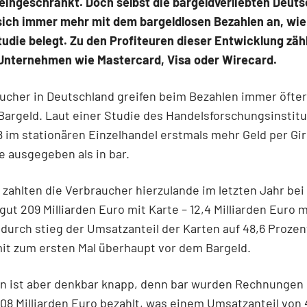
eingeschränkt. Doch selbst die bargeldverliebten Deut
sich immer mehr mit dem bargeldlosen Bezahlen an, wie
tudie belegt. Zu den Profiteuren dieser Entwicklung zäh
nternehmen wie Mastercard, Visa oder Wirecard.
ucher in Deutschland greifen beim Bezahlen immer öfter
Bargeld. Laut einer Studie des Handelsforschungsinstitu
 im stationären Einzelhandel erstmals mehr Geld per Gi
e ausgegeben als in bar.
zahlten die Verbraucher hierzulande im letzten Jahr bei
gut 209 Milliarden Euro mit Karte – 12,4 Milliarden Euro 
adurch stieg der Umsatzanteil der Karten auf 48,6 Prozen
it zum ersten Mal überhaupt vor dem Bargeld.
n ist aber denkbar knapp, denn bar wurden Rechnungen 
08 Milliarden Euro bezahlt, was einem Umsatzanteil von 