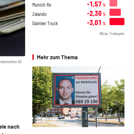
-1,57
Munich Re
%
-2,30
Zalando
%
-3,01
Daimler Truck
%
Börse: Tradegate
Mehr zum Thema
örsenmedien AG
iele nach