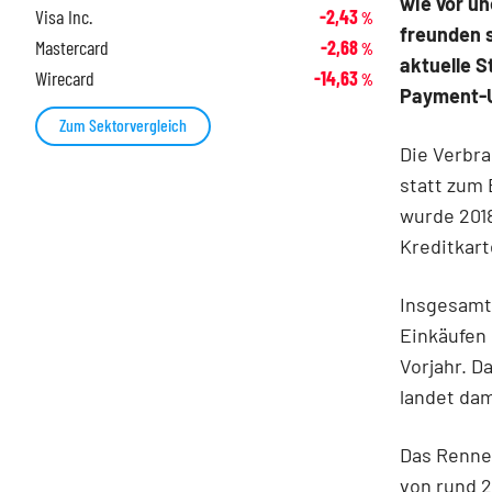
wie vor un
Visa Inc.
-2,43
%
freunden 
Mastercard
-2,68
%
aktuelle S
Wirecard
-14,63
%
Payment-U
Zum Sektorvergleich
Die Verbra
statt zum 
wurde 2018
Kreditkart
Insgesamt 
Einkäufen 
Vorjahr. D
landet dam
Das Renne
von rund 2