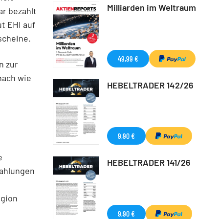
Milliarden im Weltraum
ar bezahlt
ut EHI auf
scheine.
49,99 €
n zur
nach wie
HEBELTRADER 142/26
9,90 €
e
HEBELTRADER 141/26
Zahlungen
egion
9,90 €