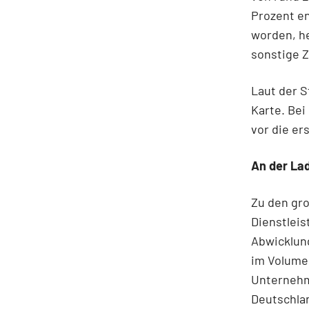
Prozent en
worden, he
sonstige 
Laut der S
Karte. Be
vor die er
An der La
Zu den gr
Dienstleis
Abwicklun
im Volumen
Unternehme
Deutschla