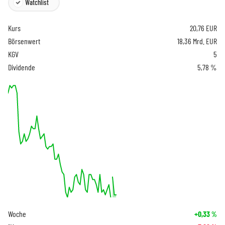
Watchlist
Kurs
20,76
EUR
Börsenwert
18,36 Mrd. EUR
KGV
5
Dividende
5,78 %
Woche
+0,33
%