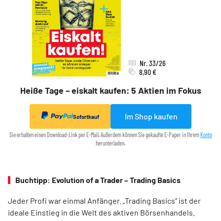
Nr. 33/26
8,90 €
Heiße Tage – eiskalt kaufen: 5 Aktien im Fokus
Im Shop kaufen
Sofortkauf
Sie erhalten einen Download-Link per E-Mail. Außerdem können Sie gekaufte E-Paper in Ihrem
Konto
herunterladen.
Buchtipp: Evolution of a Trader – Trading Basics
Jeder Profi war einmal Anfänger. „Trading Basics“ ist der
ideale Einstieg in die Welt des aktiven Börsenhandels.