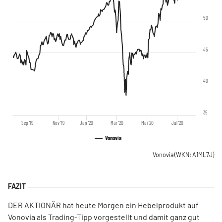
50
45
40
35
Sep '19
Nov '19
Jan '20
Mär '20
Mai '20
Jul '20
Vonovia
Vonovia
(WKN: A1ML7J)
DER AKTIONÄR hat heute Morgen ein Hebelprodukt auf
Vonovia als Trading-Tipp vorgestellt und damit ganz gut