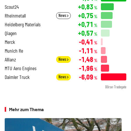
+0,83
Scout24
%
+0,75
Rheinmetall
News
%
+0,71
Heidelberg Materials
%
+0,57
Qiagen
%
-0,41
Merck
%
-1,11
Munich Re
%
-1,48
Allianz
News
%
-1,96
MTU Aero Engines
%
-6,09
Daimler Truck
News
%
Börse: Tradegate
Mehr zum Thema