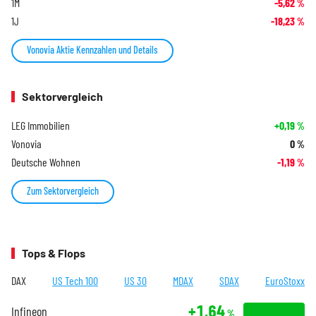
1M
-5,62
%
1J
-18,23
%
Vonovia Aktie Kennzahlen und Details
Sektorvergleich
LEG Immobilien
+0,19
%
Vonovia
0
%
Deutsche Wohnen
-1,19
%
Zum Sektorvergleich
Tops & Flops
DAX
US Tech 100
US 30
MDAX
SDAX
EuroStoxx
+1,64
Infineon
%