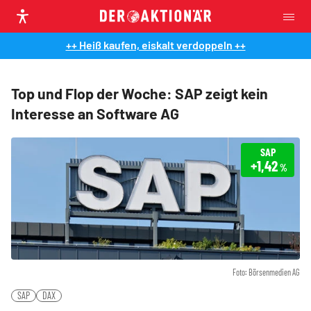
++ Heiß kaufen, eiskalt verdoppeln ++
Top und Flop der Woche: SAP zeigt kein
Interesse an Software AG
SAP
+1,42
%
Foto: Börsenmedien AG
SAP
DAX