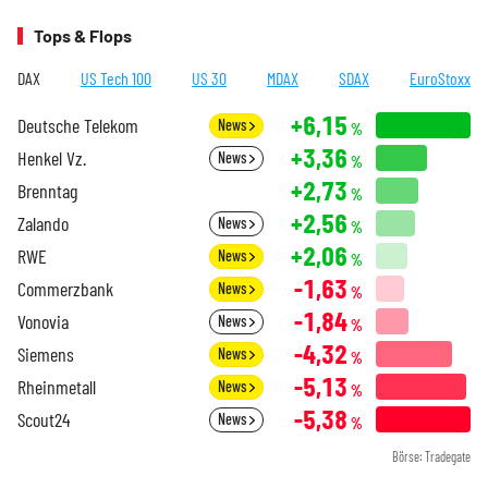
Tops & Flops
DAX
US Tech 100
US 30
MDAX
SDAX
EuroStoxx
+6,15
Deutsche Telekom
News
%
+3,36
Henkel Vz.
News
%
+2,73
Brenntag
%
+2,56
Zalando
News
%
+2,06
RWE
News
%
-1,63
Commerzbank
News
%
-1,84
Vonovia
News
%
-4,32
Siemens
News
%
-5,13
Rheinmetall
News
%
-5,38
Scout24
News
%
Börse: Tradegate