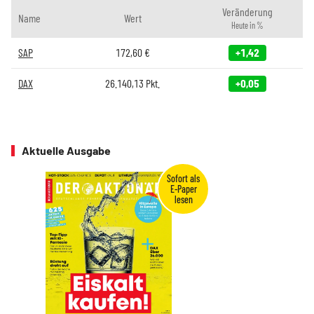
Veränderung
Name
Wert
Heute in %
SAP
172,60
€
+1,42
DAX
26.140,13
Pkt.
+0,05
Aktuelle Ausgabe