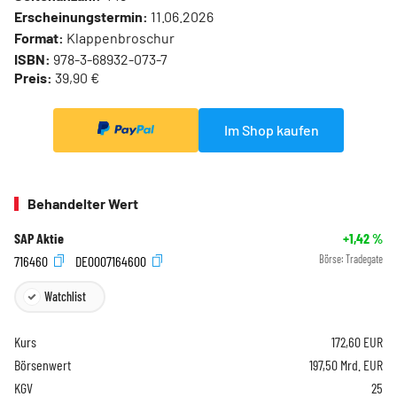
Erscheinungstermin:
11.06.2026
Format:
Klappenbroschur
ISBN:
978-3-68932-073-7
Preis:
39,90 €
Im Shop kaufen
Behandelter Wert
SAP Aktie
+1,42
%
716460
DE0007164600
Börse:
Tradegate
Watchlist
Kurs
172,60
EUR
Börsenwert
197,50 Mrd. EUR
KGV
25