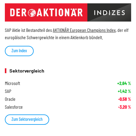
SAP Aktie ist Bestandteil des
AKTIONÄR European Champions Index
, der elf
europäische Schwergewichte in einem Aktienkorb bündelt.
Zum Index
Sektorvergleich
Microsoft
+2,64
%
SAP
+1,42
%
Oracle
-0,58
%
Salesforce
-3,20
%
Zum Sektorvergleich