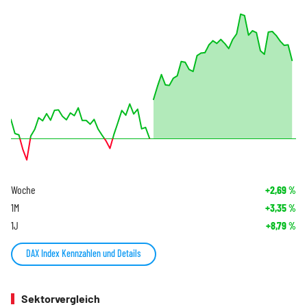
Woche
+2,69
%
1M
+3,35
%
1J
+8,79
%
DAX Index Kennzahlen und Details
Sektorvergleich