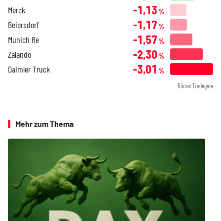
-1,13
Merck
%
-1,17
Beiersdorf
%
-1,57
Munich Re
%
-2,30
Zalando
%
-3,01
Daimler Truck
%
Börse: Tradegate
Mehr zum Thema