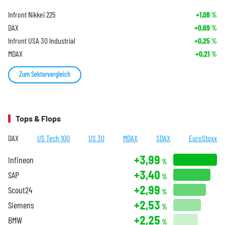
Infront Nikkei 225
+1,08
%
DAX
+0,69
%
Infront USA 30 Industrial
+0,25
%
MDAX
+0,21
%
Zum Sektorvergleich
Tops & Flops
DAX
US Tech 100
US 30
MDAX
SDAX
EuroStoxx
+3,99
Infineon
%
+3,40
SAP
%
+2,99
Scout24
%
+2,53
Siemens
%
+2,25
BMW
%