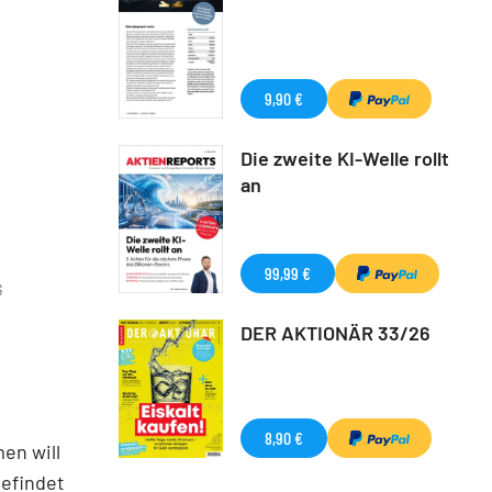
9,90 €
Die zweite KI-Welle rollt
an
99,99 €
G
DER AKTIONÄR 33/26
8,90 €
en will
befindet