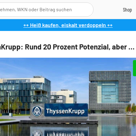
++ Heiß kaufen, eiskalt verdoppeln ++
Krupp: Rund 20 Prozent Potenzial, aber …