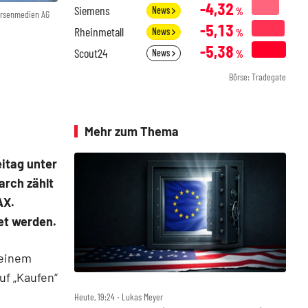
-4,32
Siemens
News
%
örsenmedien AG
-5,13
Rheinmetall
News
%
-5,38
Scout24
News
%
Börse: Tradegate
Mehr zum Thema
itag unter
arch zählt
AX.
et werden.
einem
uf „Kaufen“
Heute, 19:24 ‧ Lukas Meyer