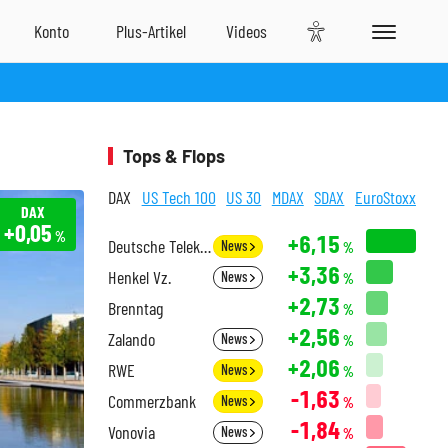
Tops & Flops
DAX
US Tech 100
US 30
MDAX
SDAX
EuroStoxx
DAX
+0,05
%
+6,15
Deutsche Telekom
News
%
+3,36
Henkel Vz.
News
%
+2,73
Brenntag
%
+2,56
Zalando
News
%
+2,06
RWE
News
%
-1,63
Commerzbank
News
%
-1,84
Vonovia
News
%