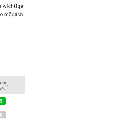
e wichtige
ro möglich.
rung
n %
05
00