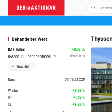
Thyssen
Behandelter Wert
DAX Index
+0,05
%
Börse:
Xetra
846900
DE0008469008
Watchlist
Kurs
26.140,13
XXP
Woche
+2,62
%
1M
+1,35
%
1J
+9,56
%