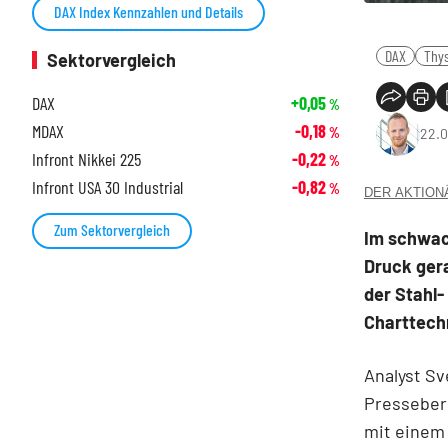
DAX Index Kennzahlen und Details
DAX
Thy
Sektorvergleich
DAX
+0,05
%
MDAX
-0,18
%
22.0
Infront Nikkei 225
-0,22
%
Infront USA 30 Industrial
-0,82
%
DER AKTIONÄR
Zum Sektorvergleich
Im schwac
Druck gera
der Stahl
Charttech
Analyst Sv
Presseberi
mit einem 