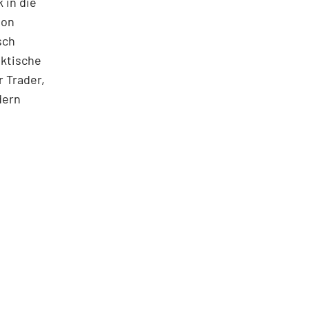
 in die
ton
sch
aktische
 Trader,
dern