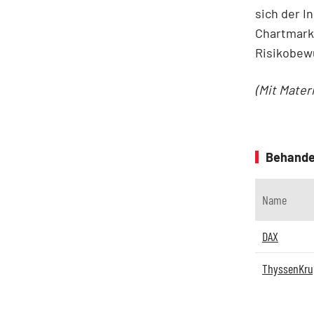
sich der I
Chartmarke
Risikobew
(Mit Mater
Behande
Name
DAX
ThyssenKr