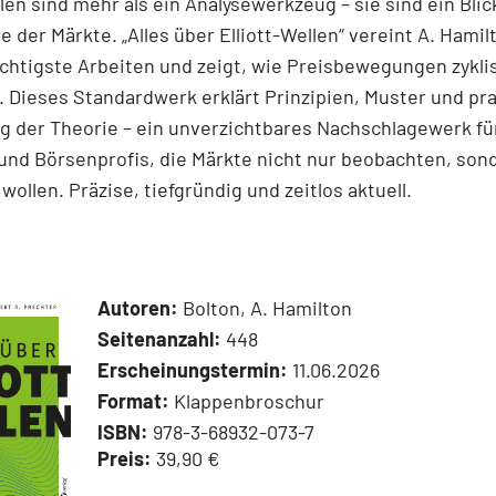
llen sind mehr als ein Analysewerkzeug – sie sind ein Blick
e der Märkte. „Alles über Elliott-Wellen“ vereint A. Hamil
chtigste Arbeiten und zeigt, wie Preisbewegungen zykli
 Dieses Standardwerk erklärt Prinzipien, Muster und pr
 der Theorie – ein unverzichtbares Nachschlagewerk für
und Börsenprofis, die Märkte nicht nur beobachten, son
wollen. Präzise, tiefgründig und zeitlos aktuell.
Autoren:
Bolton, A. Hamilton
Seitenanzahl:
448
Erscheinungstermin:
11.06.2026
Format:
Klappenbroschur
ISBN:
978-3-68932-073-7
Preis:
39,90 €