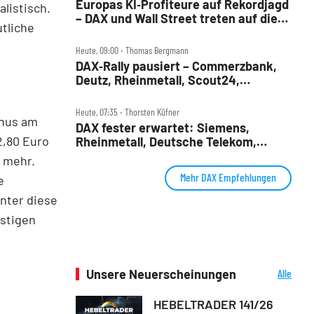
Europas KI‑Profiteure auf Rekordjagd
alistisch.
– DAX und Wall Street treten auf die
tliche
Bremse
Heute, 09:00 ‧ Thomas Bergmann
DAX‑Rally pausiert – Commerzbank,
Deutz, Rheinmetall, Scout24,
Siemens, SUSS, United Internet im
Check
Heute, 07:35 ‧ Thorsten Küfner
inus am
DAX fester erwartet: Siemens,
2,80 Euro
Rheinmetall, Deutsche Telekom,
Merck und Commerzbank im Fokus
a mehr.
Mehr DAX Empfehlungen
e
unter diese
istigen
Unsere Neuerscheinungen
Alle
Neuerscheinungen
HEBELTRADER 141/26