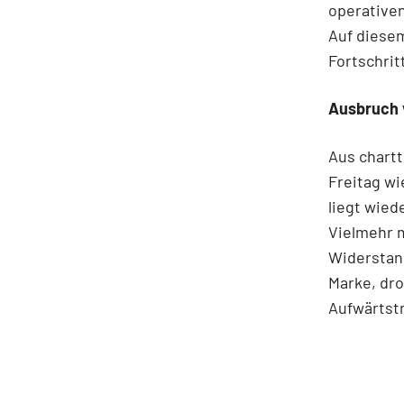
operativen
Auf diese
Fortschrit
Ausbruch 
Aus chartt
Freitag wi
liegt wied
Vielmehr m
Widerstand
Marke, dro
Aufwärtstr