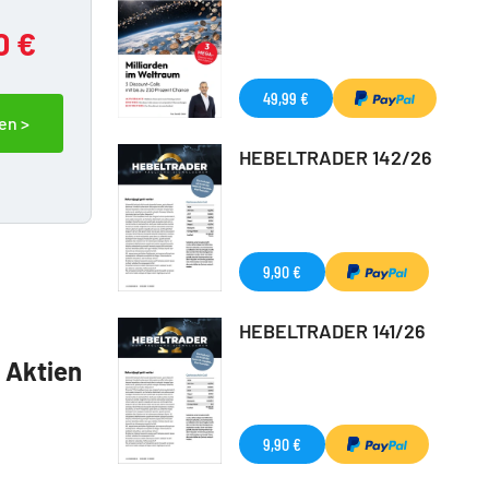
0 €
49,99 €
en >
HEBELTRADER 142/26
9,90 €
HEBELTRADER 141/26
5 Aktien
9,90 €