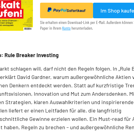
Im Shop kauf
Sofortkauf
Sie erhalten einen Download-Link per E-Mail. Außerdem können 
Paper in Ihrem
Konto
herunterladen.
: Rule Breaker Investing
rkt schlagen will, darf nicht den Regeln folgen. In „Rule
 erklärt David Gardner, warum außergewöhnliche Aktien 
en Denkern entdeckt werden. Statt auf kurzfristige Tre
unftsvisionen, Innovation und Mut zum Andersdenken. M
n Strategien, klaren Auswahlkriterien und inspirierend
len liefert er einen Leit­faden für alle, die langfristig
chnittliche Gewinne erzielen wollen. Ein Must-read für 
ut haben, Regeln zu brechen – und außergewöhnliche Re