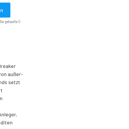
en
Sie gekaufte E-
 Breaker
von außer­
nds setzt
it
en
Anleger,
nditen