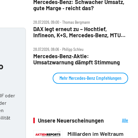
Mercedes‑Benz: Schwacher Umsatz,
gute Marge ‑ reicht das?
28.07.2026, 09:00 ‧ Thomas Bergmann
DAX legt erneut zu – Hochtief,
Infineon, K+S, Mercedes‑Benz, MTU
und Teamviewer im Check
28.07.2026, 08:06 ‧ Philipp Schleu
Mercedes‑Benz‑Aktie:
Umsatzwarnung dämpft Stimmung
o
Mehr Mercedes-Benz Empfehlungen
DF oder
der
en
ilität
Unsere Neuerscheinungen
Alle
Neuerscheinungen
Milliarden im Weltraum