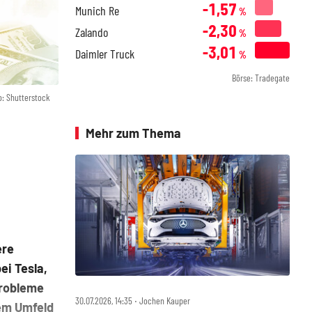
-1,57
Munich Re
%
-2,30
Zalando
%
-3,01
Daimler Truck
%
Börse: Tradegate
o: Shutterstock
Mehr zum Thema
ere
ei Tesla,
Probleme
30.07.2026, 14:35 ‧ Jochen Kauper
sem Umfeld