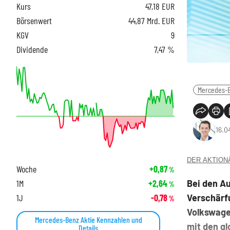
Kurs
47,18
EUR
Börsenwert
44,87 Mrd. EUR
KGV
9
Dividende
7,47 %
Mercedes-
16.0
DER AKTIONÄR
Woche
+0,87
%
Bei den Au
1M
+2,64
%
Verschärfu
1J
-0,78
%
Volkswage
Mercedes-Benz Aktie Kennzahlen und
mit den gl
Details