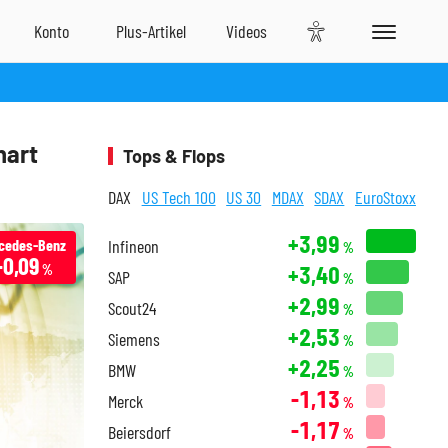
hart
Tops & Flops
DAX
US Tech 100
US 30
MDAX
SDAX
EuroStoxx
+3,99
cedes-Benz
Infineon
%
-0,09
+3,40
%
SAP
%
+2,99
Scout24
%
+2,53
Siemens
%
+2,25
BMW
%
-1,13
Merck
%
-1,17
Beiersdorf
%