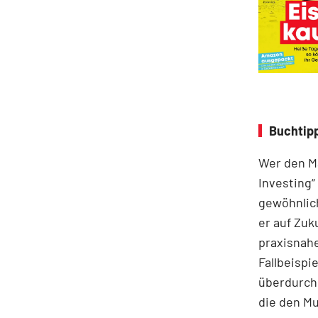
Buchtipp
Wer den Ma
Investing“
gewöhnlich
er auf Zuk
praxisnahe
Fallbeispie
überdurchs
die den M