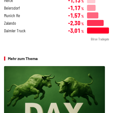
-1,13
Merck
%
-1,17
Beiersdorf
%
-1,57
Munich Re
%
-2,30
Zalando
%
-3,01
Daimler Truck
%
Börse: Tradegate
Mehr zum Thema