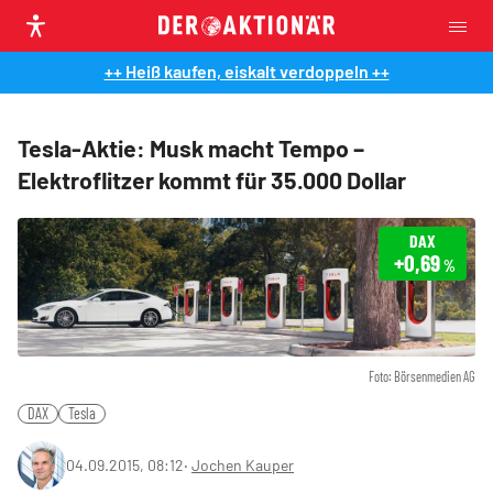
++ Heiß kaufen, eiskalt verdoppeln ++
Tesla-Aktie: Musk macht Tempo –
Elektroflitzer kommt für 35.000 Dollar
DAX
+0,69
%
Foto: Börsenmedien AG
DAX
Tesla
04.09.2015, 08:12
‧
Jochen Kauper