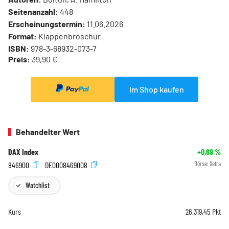
Seitenanzahl:
448
Erscheinungstermin:
11.06.2026
Format:
Klappenbroschur
ISBN:
978-3-68932-073-7
Preis:
39,90 €
Im Shop kaufen
Behandelter Wert
DAX Index
+0,69
%
846900
DE0008469008
Börse:
Xetra
Watchlist
Kurs
26.319,45
Pkt