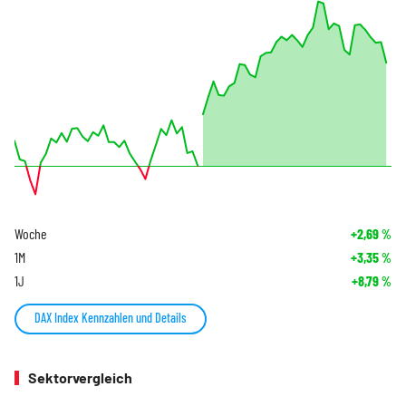
Woche
+2,69
%
1M
+3,35
%
1J
+8,79
%
DAX Index Kennzahlen und Details
Sektorvergleich