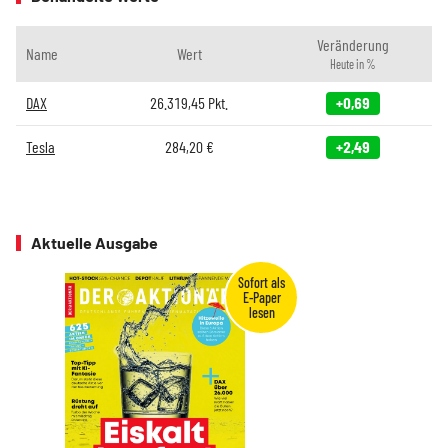
Veränderung
Name
Wert
Heute in %
DAX
26.319,45
Pkt.
+0,69
Tesla
284,20
€
+2,49
Aktuelle Ausgabe