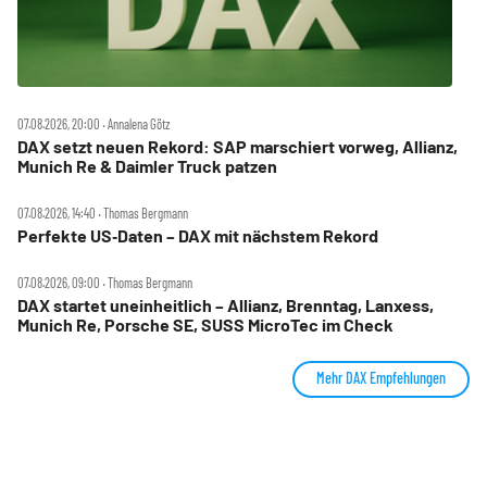
07.08.2026, 20:00 ‧ Annalena Götz
DAX setzt neuen Rekord: SAP marschiert vorweg, Allianz,
Munich Re & Daimler Truck patzen
07.08.2026, 14:40 ‧ Thomas Bergmann
Perfekte US‑Daten – DAX mit nächstem Rekord
07.08.2026, 09:00 ‧ Thomas Bergmann
DAX startet uneinheitlich – Allianz, Brenntag, Lanxess,
Munich Re, Porsche SE, SUSS MicroTec im Check
Mehr DAX Empfehlungen