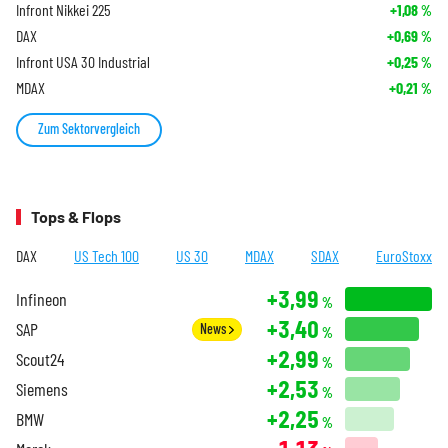
Infront Nikkei 225
+1,08
%
DAX
+0,69
%
Infront USA 30 Industrial
+0,25
%
MDAX
+0,21
%
Zum Sektorvergleich
Tops & Flops
DAX
US Tech 100
US 30
MDAX
SDAX
EuroStoxx
+3,99
Infineon
%
+3,40
SAP
News
%
+2,99
Scout24
%
+2,53
Siemens
%
+2,25
BMW
%