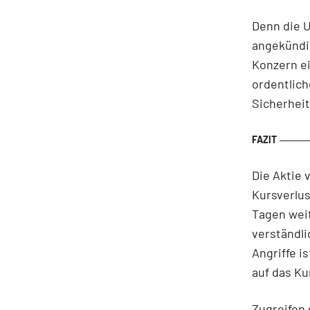
Denn die 
angekündi
Konzern ei
ordentlic
Sicherhei
Die Aktie 
Kursverlu
Tagen weit
verständl
Angriffe i
auf das K
Zugreifen 