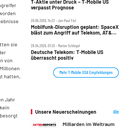
T‑Aktie unter Druck – T‑Mobile US
ngreifer
verpasst Prognose
 worden
gebnisse
29.06.2026, 14:23 ‧ Jan-Paul Fóri
Mobilfunk‑Disruption geplant: SpaceX
bläst zum Angriff auf Telekom, AT&T
und Co
tten sie
29.04.2026, 07:25 ‧ Marion Schlegel
Deutsche Telekom: T‑Mobile US
der
überrascht positiv
en von
Millionen
Mehr T-Mobile USA Empfehlungen
t hatten,
en Jahr
 kein
Unsere Neuerscheinungen
Alle
 besorgt
Neuerscheinungen
Milliarden im Weltraum