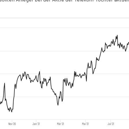
Nov '20
Jan '21
Mär '21
Mai '21
Jul '21