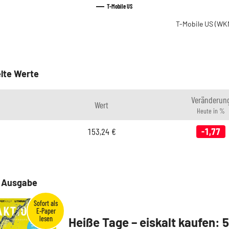
T-Mobile US
T-Mobile US
(WK
lte Werte
Veränderun
Wert
Heute in %
153,24
€
-1,77
e Ausgabe
Heiße Tage – eiskalt kaufen: 