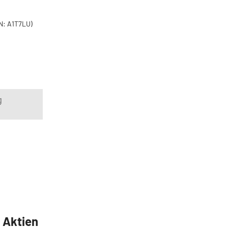
N: A1T7LU)
g
5 Aktien