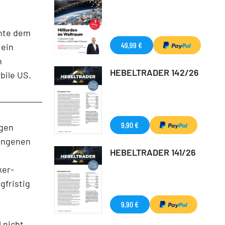
nte dem
49,99 €
 ein
n
HEBELTRADER 142/26
bile US.
9,90 €
igen
angenen
HEBELTRADER 141/26
ker-
gfristig
9,90 €
 nicht.