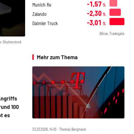
-1,57
Munich Re
%
-2,30
Zalando
%
-3,01
Daimler Truck
%
Börse: Tradegate
o: Shutterstock
Mehr zum Thema
ngriffs
rund 100
bt es
23.07.2026, 14:10 ‧ Thomas Bergmann