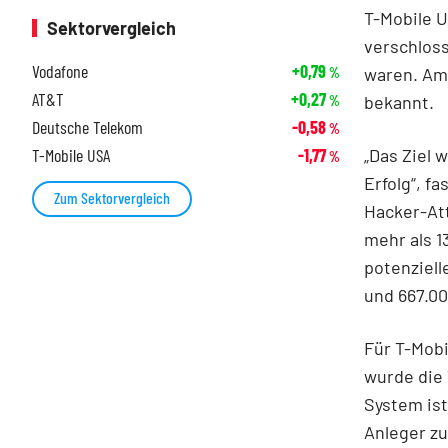
T-Mobile U
Sektorvergleich
verschloss
Vodafone
+0,79
waren. Am
%
AT&T
+0,27
bekannt.
%
Deutsche Telekom
-0,58
%
„Das Ziel 
T-Mobile USA
-1,77
%
Erfolg“, f
Zum Sektorvergleich
Hacker-At
mehr als 1
potenziell
und 667.0
Für T-Mobi
wurde die 
System ist
Anleger zu