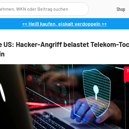
++ Heiß kaufen, eiskalt verdoppeln ++
e US: Hacker-Angriff belastet Telekom-To
in
T