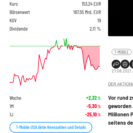
Kurs
153,24
EUR
Börsenwert
167,55 Mrd. EUR
KGV
19
Dividende
2,11 %
T-MOBILE
27.08.2021, 
DER AKTIONÄR
Vor rund z
Woche
+2,32
%
geworden 
1M
-5,30
%
Millionen 
1J
-25,10
%
seitens d
T-Mobile USA Aktie Kennzahlen und Details