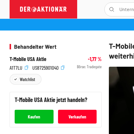
T-Mobil
Behandelter Wert
weiterh
T-Mobile USA Aktie
-1,77
%
Börse:
Tradegate
A1T7LU
US8725901040
Watchlist
T-Mobile USA
Aktie jetzt handeln?
Kaufen
Verkaufen