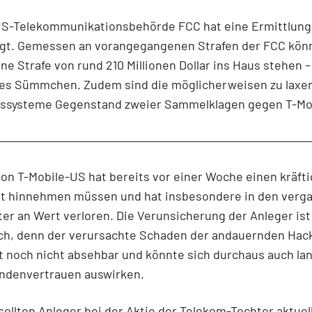
US-Telekommunikationsbehörde FCC hat eine Ermittlung
gt. Gemessen an vorangegangenen Strafen der FCC kön
ne Strafe von rund 210 Millionen Dollar ins Haus stehen –
hes Sümmchen. Zudem sind die möglicherweisen zu laxe
tssysteme Gegenstand zweier Sammelklagen gegen T-Mo
von T-Mobile-US hat bereits vor einer Woche einen kräft
st hinnehmen müssen und hat insbesondere in den verg
er an Wert verloren. Die Verunsicherung der Anleger ist
ich, denn der verursachte Schaden der andauernden Hac
st noch nicht absehbar und könnte sich durchaus auch lan
undenvertrauen auswirken.
sollten Anleger bei der Aktie der Telekom-Tochter aktuell