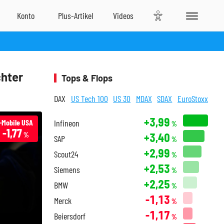
chter
Tops & Flops
DAX
US Tech 100
US 30
MDAX
SDAX
EuroStoxx
+3,99
-Mobile USA
Infineon
%
-1,77
+3,40
%
SAP
%
+2,99
Scout24
%
+2,53
Siemens
%
+2,25
BMW
%
-1,13
Merck
%
-1,17
Beiersdorf
%