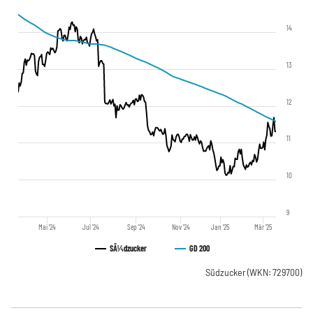
14
13
12
11
10
9
Mai '24
Jul '24
Sep '24
Nov '24
Jan '25
Mär '25
SÃ¼dzucker
GD 200
Südzucker
(WKN: 729700)