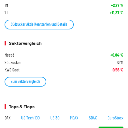
1M
+2,77
%
1J
+11,37
%
Südzucker Aktie Kennzahlen und Details
Sektorvergleich
Nestlé
+0,84
%
Südzucker
0
%
KWS Saat
-0,56
%
Zum Sektorvergleich
Tops & Flops
DAX
US Tech 100
US 30
MDAX
SDAX
EuroStoxx