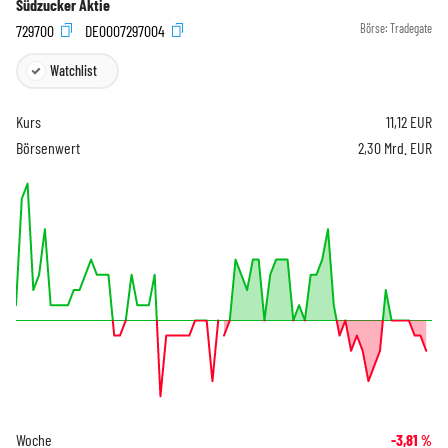
Südzucker Aktie
729700
DE0007297004
Börse:
Tradegate
Watchlist
Kurs
11,12
EUR
Börsenwert
2,30 Mrd. EUR
Woche
-3,81
%