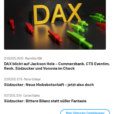
22.08.2025, 09:00 ‧ Maximilian Völkl
DAX blickt auf Jackson Hole – Commerzbank, CTS Eventim,
Renk, Südzucker und Vonovia im Check
22.08.2025, 07:15 ‧ Marion Schlegel
Südzucker: Neue Hiobsbotschaft – jetzt also doch
10.07.2025, 12:54 ‧ Carsten Kaletta
Südzucker: Bittere Bilanz statt süßer Fantasie
Mehr Südzucker Empfehlungen