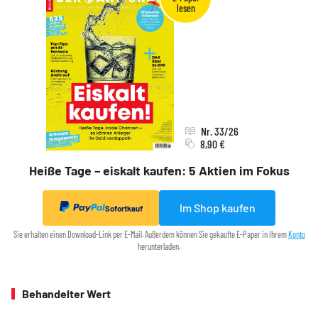
Nr. 33/26
8,90 €
Heiße Tage – eiskalt kaufen: 5 Aktien im Fokus
Im Shop kaufen
Sofortkauf
Sie erhalten einen Download-Link per E-Mail. Außerdem können Sie gekaufte E-Paper in Ihrem
Konto
herunterladen.
Behandelter Wert