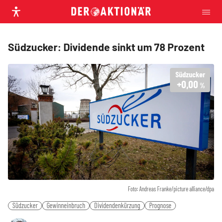
Südzucker: Dividende sinkt um 78 Prozent
Südzucker
+0,00
%
Foto: Andreas Franke/picture alliance/dpa
Südzucker
Gewinneinbruch
Dividendenkürzung
Prognose