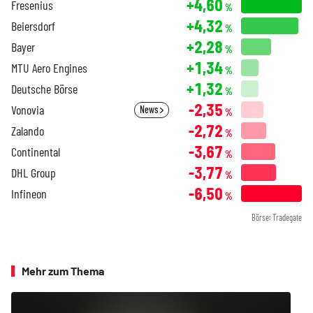
+4,60
Fresenius
%
+4,32
Beiersdorf
%
+2,28
Bayer
%
+1,34
MTU Aero Engines
%
+1,32
Deutsche Börse
%
-2,35
Vonovia
News
%
-2,72
Zalando
%
-3,67
Continental
%
-3,77
DHL Group
%
-6,50
Infineon
%
Börse: Tradegate
Mehr zum Thema