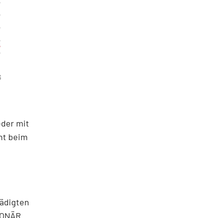
G
der mit
ht beim
hädigten
IONÄR.