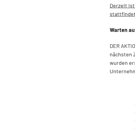
Derzeit is
stattfinde
Warten au
DER AKTION
nächsten Z
wurden ers
Unternehm