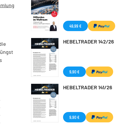
ammlung
49,99 €
HEBELTRADER 142/26
die
jüngst
s
9,90 €
HEBELTRADER 141/26
9,90 €