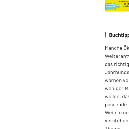
Buchtip
Manche Ök
Weiterent
das richti
Jahrhunder
warnen vor
weniger M
wollen, da
passende t
Wein in ne
verstehen.
Thema.