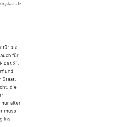
Sie gekaufte E-
 für die
auch für
k des 21.
rf und
 Staat,
ht, die
er
 nur alter
er muss
g ins