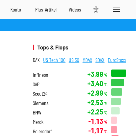
Tops & Flops
DAX
US Tech 100
US 30
MDAX
SDAX
EuroStoxx
+3,99
Infineon
%
+3,40
SAP
%
+2,99
Scout24
%
+2,53
Siemens
%
+2,25
BMW
%
-1,13
Merck
%
-1,17
Beiersdorf
%