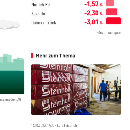
-1,57
Munich Re
%
-2,30
Zalando
%
-3,01
Daimler Truck
%
Börse: Tradegate
Mehr zum Thema
örsenmedien AG
13.10.2023, 17:00 ‧ Lars Friedrich