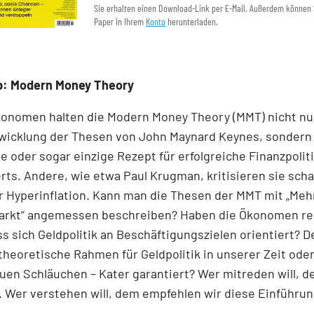
Sie erhalten einen Download-Link per E-Mail. Außerdem können 
Paper in Ihrem
Konto
herunterladen.
p: Modern Money Theory
onomen halten die Modern Money Theory (MMT) nicht nur
wicklung der Thesen von John Maynard Keynes, sondern 
ge oder sogar einzige Rezept für erfolgreiche Finanzpoliti
ts. Andere, wie etwa Paul Krugman, kritisieren sie scha
 Hyperinflation. Kann man die Thesen der MMT mit „Mehr
arkt“ angemessen beschreiben? Haben die Ökonomen rec
ss sich Geldpolitik an Beschäftigungszielen orientiert? D
heoretische Rahmen für Geldpolitik in unserer Zeit oder
uen Schläuchen – Kater garantiert? Wer mitreden will, d
 Wer verstehen will, dem empfehlen wir diese Einführun