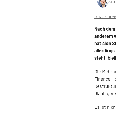
31.0
DER AKTIONÄR
Nach dem 
anderem v
hat sich S
allerdings
steht, ble
Die Mehrhe
Finance H
Restruktur
Gläubiger 
Es ist nic