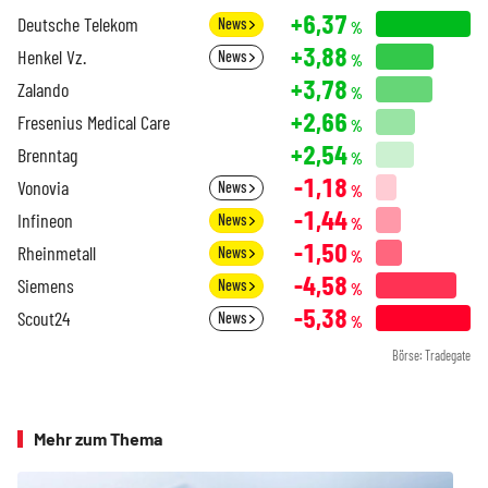
+6,37
Deutsche Telekom
News
%
+3,88
Henkel Vz.
News
%
+3,78
Zalando
%
+2,66
Fresenius Medical Care
%
+2,54
Brenntag
%
-1,18
Vonovia
News
%
-1,44
Infineon
News
%
-1,50
Rheinmetall
News
%
-4,58
Siemens
News
%
-5,38
Scout24
News
%
Börse: Tradegate
Mehr zum Thema