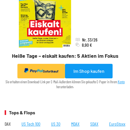
Nr. 33/26
8,90 €
Heiße Tage – eiskalt kaufen: 5 Aktien im Fokus
Im Shop kaufen
Sofortkauf
Sie erhalten einen Download-Link per E-Mail. Außerdem können Sie gekaufte E-Paper in Ihrem
Konto
herunterladen.
Tops & Flops
DAX
US Tech 100
US 30
MDAX
SDAX
EuroStoxx