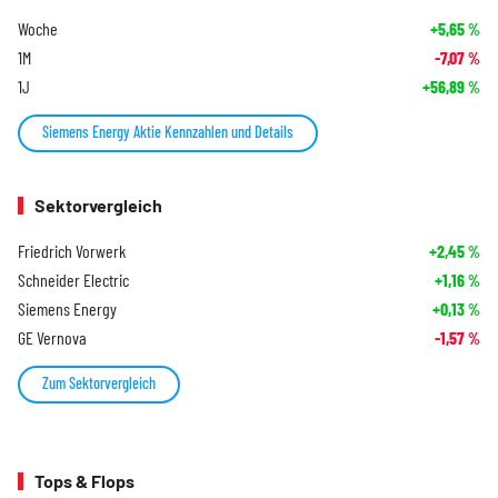
Woche
+5,65
%
1M
-7,07
%
1J
+56,89
%
Siemens Energy Aktie Kennzahlen und Details
Sektorvergleich
Friedrich Vorwerk
+2,45
%
Schneider Electric
+1,16
%
Siemens Energy
+0,13
%
GE Vernova
-1,57
%
Zum Sektorvergleich
Tops & Flops