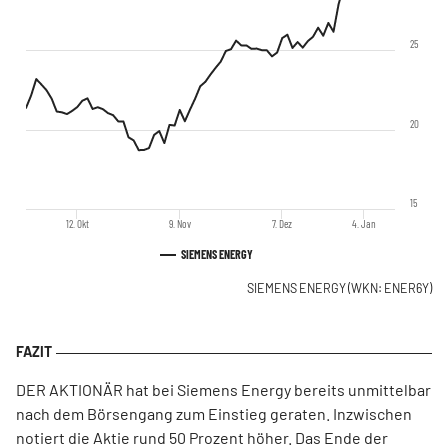
25
20
15
12. Okt
9. Nov
7. Dez
4. Jan
SIEMENS ENERGY
SIEMENS ENERGY
(WKN: ENER6Y)
DER AKTIONÄR hat bei Siemens Energy bereits unmittelbar
nach dem Börsengang zum Einstieg geraten. Inzwischen
notiert die Aktie rund 50 Prozent höher. Das Ende der