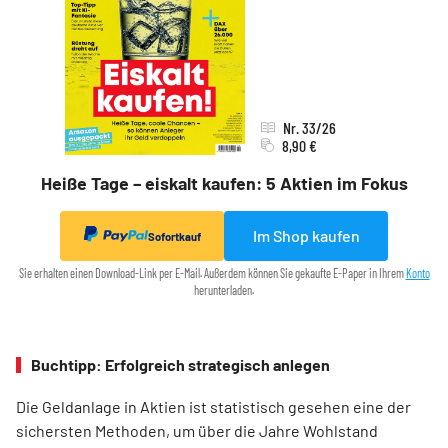
Nr. 33/26
8,90 €
Heiße Tage – eiskalt kaufen: 5 Aktien im Fokus
Im Shop kaufen
Sofortkauf
Sie erhalten einen Download-Link per E-Mail. Außerdem können Sie gekaufte E-Paper in Ihrem
Konto
herunterladen.
Buchtipp: Erfolgreich strategisch anlegen
Die Geldanlage in Aktien ist statistisch gesehen eine der
sichersten Methoden, um über die Jahre Wohlstand