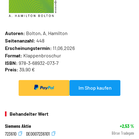
Autoren:
Bolton, A. Hamilton
Seitenanzahl:
448
Erscheinungstermin:
11.06.2026
Format:
Klappenbroschur
ISBN:
978-3-68932-073-7
Preis:
39,90 €
Im Shop kaufen
Behandelter Wert
Siemens Aktie
+2,53
%
723610
DE0007236101
Börse:
Tradegate