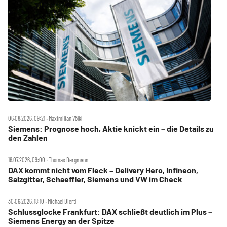
06.08.2026, 09:21 ‧ Maximilian Völkl
Siemens: Prognose hoch, Aktie knickt ein – die Details zu
den Zahlen
16.07.2026, 09:00 ‧ Thomas Bergmann
DAX kommt nicht vom Fleck – Delivery Hero, Infineon,
Salzgitter, Schaeffler, Siemens und VW im Check
30.06.2026, 18:10 ‧ Michael Diertl
Schlussglocke Frankfurt: DAX schließt deutlich im Plus –
Siemens Energy an der Spitze