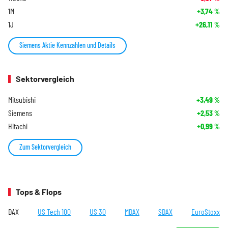
1M
+3,74
%
1J
+26,11
%
Siemens Aktie Kennzahlen und Details
Sektorvergleich
Mitsubishi
+3,49
%
Siemens
+2,53
%
Hitachi
+0,99
%
Zum Sektorvergleich
Tops & Flops
DAX
US Tech 100
US 30
MDAX
SDAX
EuroStoxx