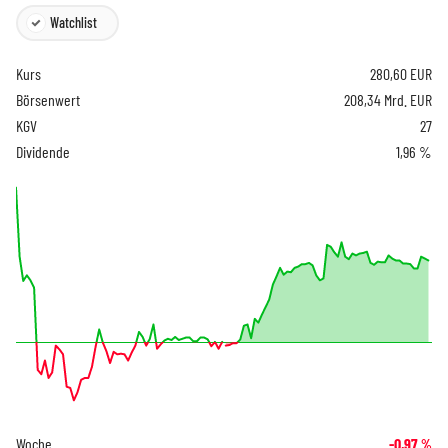
Watchlist
Kurs
280,60
EUR
Börsenwert
208,34 Mrd. EUR
KGV
27
Dividende
1,96 %
Woche
-0,97
%