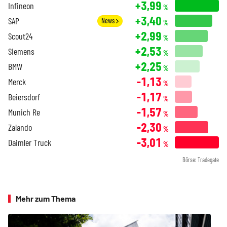
+3,99
Infineon
%
+3,40
SAP
News
%
+2,99
Scout24
%
+2,53
Siemens
%
+2,25
BMW
%
-1,13
Merck
%
-1,17
Beiersdorf
%
-1,57
Munich Re
%
-2,30
Zalando
%
-3,01
Daimler Truck
%
Börse: Tradegate
Mehr zum Thema