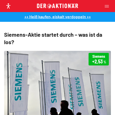
++ Heiß kaufen, eiskalt verdoppeln ++
Siemens-Aktie startet durch – was ist da
los?
Siemens
+2,53
%