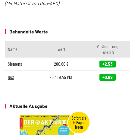
(Mit Material von dpa-AFX)
Behandelte Werte
Veränderung
Name
Wert
Heute in %
Siemens
280,60
€
+2,53
DAX
26.319,45
Pkt.
+0,69
Aktuelle Ausgabe