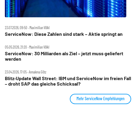
23.07.2026, 09:50 ‧ Maximilian Völkl
ServiceNow: Diese Zahlen sind stark – Aktie springt an
05.05.2026, 21:20 ‧ Maximilian Völkl
ServiceNow: 30 Milliarden als Ziel – jetzt muss geliefert
werden
23.04.2026, 17:05 ‧ Annalena Götz
Blitz‑Update Wall Street: IBM und ServiceNow im freien Fall
– droht SAP das gleiche Schicksal?
Mehr ServiceNow Empfehlungen