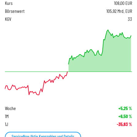
Kurs
108,00
EUR
Börsenwert
105,92 Mrd. EUR
KGV
33
Woche
+5,25
%
1M
+6,50
%
1J
-35,83
%
ServiceNow Aktie Kennzahlen und Details