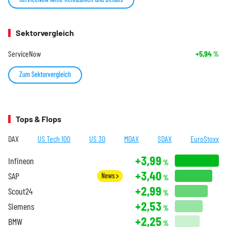
Sektorvergleich
ServiceNow
+5,94
%
Zum Sektorvergleich
Tops & Flops
DAX
US Tech 100
US 30
MDAX
SDAX
EuroStoxx
+3,99
Infineon
%
+3,40
SAP
News
%
+2,99
Scout24
%
+2,53
Siemens
%
+2,25
BMW
%