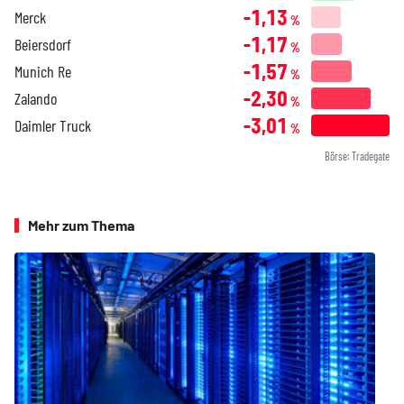
-1,13
Merck
%
-1,17
Beiersdorf
%
-1,57
Munich Re
%
-2,30
Zalando
%
-3,01
Daimler Truck
%
Börse: Tradegate
Mehr zum Thema