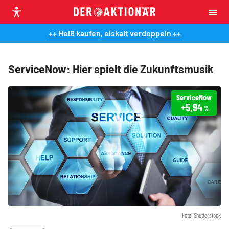
++ Heiß kaufen, eiskalt verdoppeln ++
ServiceNow: Hier spielt die Zukunftsmusik
ServiceNow
+5,94
%
Foto: Shutterstock