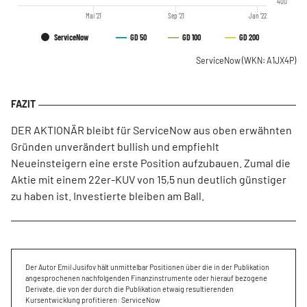
400
Mai '21
Sep '21
Jan '22
ServiceNow
GD 50
GD 100
GD 200
ServiceNow
(WKN: A1JX4P)
DER AKTIONÄR bleibt für ServiceNow aus oben erwähnten
Gründen unverändert bullish und empfiehlt
Neueinsteigern eine erste Position aufzubauen. Zumal die
Aktie mit einem 22er-KUV von 15,5 nun deutlich günstiger
zu haben ist. Investierte bleiben am Ball.
Der Autor Emil Jusifov hält unmittelbar Positionen über die in der Publikation
angesprochenen nachfolgenden Finanzinstrumente oder hierauf bezogene
Derivate, die von der durch die Publikation etwaig resultierenden
Kursentwicklung profitieren: ServiceNow