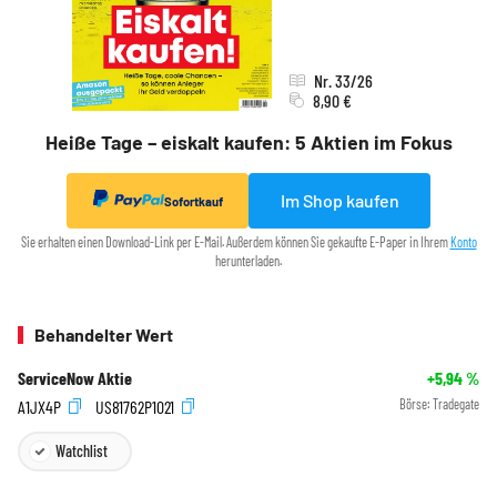
Nr. 33/26
8,90 €
Heiße Tage – eiskalt kaufen: 5 Aktien im Fokus
Im Shop kaufen
Sofortkauf
Sie erhalten einen Download-Link per E-Mail. Außerdem können Sie gekaufte E-Paper in Ihrem
Konto
herunterladen.
Behandelter Wert
ServiceNow Aktie
+5,94
%
A1JX4P
US81762P1021
Börse:
Tradegate
Watchlist