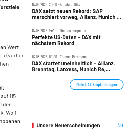
07.08.2026, 20:00 ‧ Annalena Götz
ursziele
DAX setzt neuen Rekord: SAP
marschiert vorweg, Allianz, Munich Re
& Daimler Truck patzen
07.08.2026, 14:40 ‧ Thomas Bergmann
Perfekte US‑Daten – DAX mit
nächstem Rekord
ren Wert
uro (vorher
07.08.2026, 09:00 ‧ Thomas Bergmann
DAX startet uneinheitlich – Allianz,
chen
Brenntag, Lanxess, Munich Re,
Porsche SE, SUSS MicroTec im Check
Mehr DAX Empfehlungen
lt
auf 115
d der
k. Wolf
chobenen
Unsere Neuerscheinungen
Alle
Neuerscheinungen