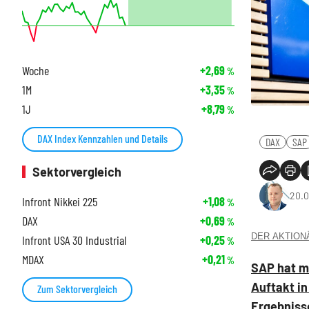
Woche
+2,69
%
1M
+3,35
%
1J
+8,79
%
DAX Index Kennzahlen und Details
DAX
SAP
Sektorvergleich
20.0
Infront Nikkei 225
+1,08
%
DAX
+0,69
%
DER AKTIONÄR
Infront USA 30 Industrial
+0,25
%
MDAX
+0,21
%
SAP hat mi
Auftakt in
Zum Sektorvergleich
Ergebniss