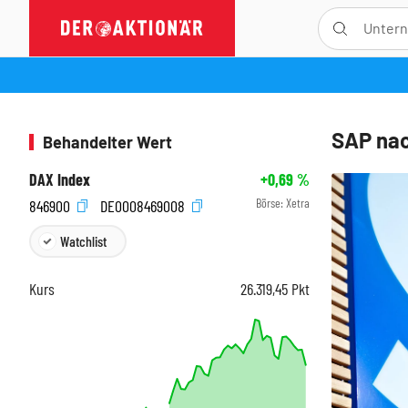
SAP nac
Behandelter Wert
DAX Index
+0,69
%
Börse:
Xetra
846900
DE0008469008
Watchlist
Kurs
26.319,45
Pkt