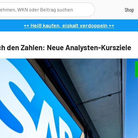
++ Heiß kaufen, eiskalt verdoppeln ++
h den Zahlen: Neue Analysten-Kursziele