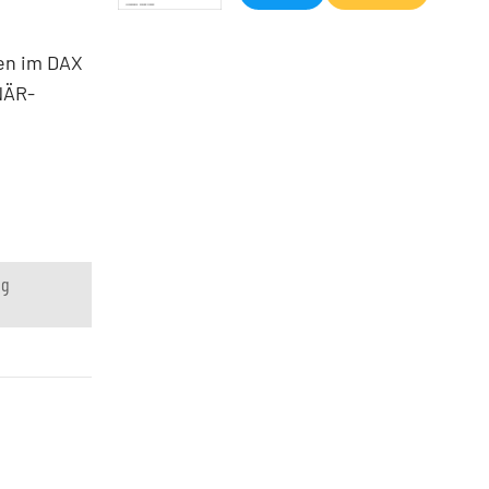
en im DAX
NÄR-
ng