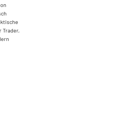
ton
sch
aktische
 Trader,
dern