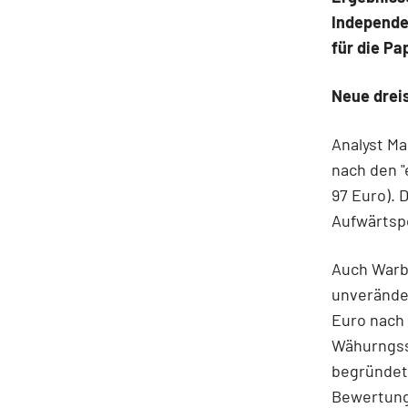
Independe
für die P
Neue dreis
Analyst Ma
nach den "
97 Euro). 
Aufwärtspo
Auch Warbu
unveränder
Euro nach
Wähurngsse
begründet
Bewertung