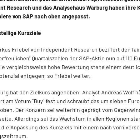
nt Research und das Analysehaus Warburg haben ihre K
apiere von SAP nach oben angepasst.
tellige Kursziele
rkus Friebel von Independent Research beziffert den fai
erfreulichen" Quartalszahlen der SAP-Aktie nun auf 110 E
Die vergleichsweise hohe Bewertung stehe einem deutli
tenzial entgegen, so Friebel weiter.
rg hat den Zielkurs angehoben: Analyst Andreas Wolf hä
t am Votum "Buy" fest und schraubt das um sieben Euro 
 oben. Der Konzern sei weiterhin geprägt vom Gegenwin
ite. Allerdings sei das Wachstum in allen Regionen star
 die Anpassung des Kursziels mit einem nach vorn vers
szeitraum.