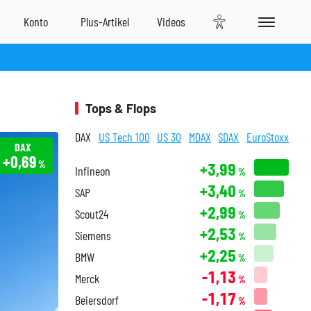
Tops & Flops
DAX
US Tech 100
US 30
MDAX
SDAX
EuroStoxx
DAX
+0,69
%
+3,99
Infineon
%
+3,40
SAP
%
+2,99
Scout24
%
+2,53
Siemens
%
+2,25
BMW
%
-1,13
Merck
%
-1,17
Beiersdorf
%