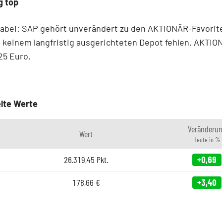
g top
 dabei: SAP gehört unverändert zu den AKTIONÄR-Favorit
n keinem langfristig ausgerichteten Depot fehlen. AKTIO
125 Euro.
lte Werte
Veränderu
Wert
Heute in %
26.319,45
Pkt.
+0,69
178,66
€
+3,40