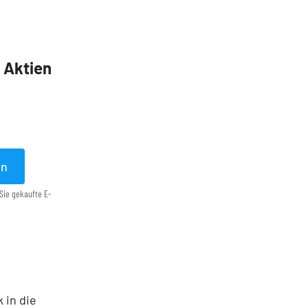
5 Aktien
en
Sie gekaufte E-
 in die