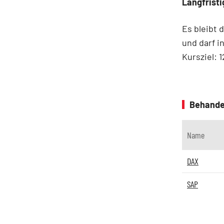
Langfristi
Es bleibt
und darf i
Kursziel: 
Behande
Name
DAX
SAP