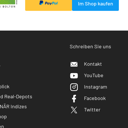
Im Shop kaufen
Schreiben Sie uns
Kontakt
r
YouTube
lick
Instagram
nd Real-Depots
Facebook
NÄR Indizes
Twitter
hop
en