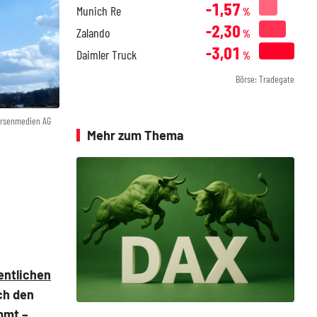
-1,57
Munich Re
%
-2,30
Zalando
%
-3,01
Daimler Truck
%
Börse: Tradegate
örsenmedien AG
Mehr zum Thema
entlichen
ch den
mmt –