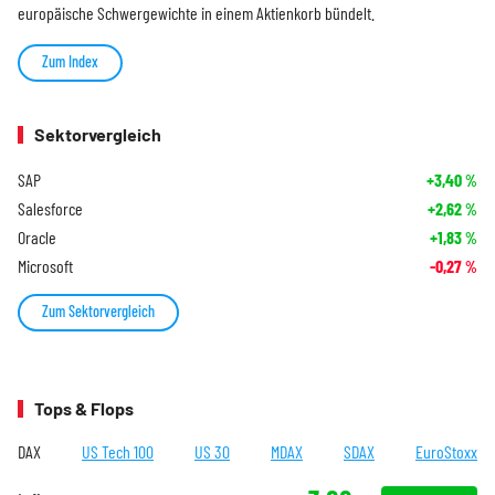
europäische Schwergewichte in einem Aktienkorb bündelt.
Zum Index
Sektorvergleich
SAP
+3,40
%
Salesforce
+2,62
%
Oracle
+1,83
%
Microsoft
-0,27
%
Zum Sektorvergleich
Tops & Flops
DAX
US Tech 100
US 30
MDAX
SDAX
EuroStoxx