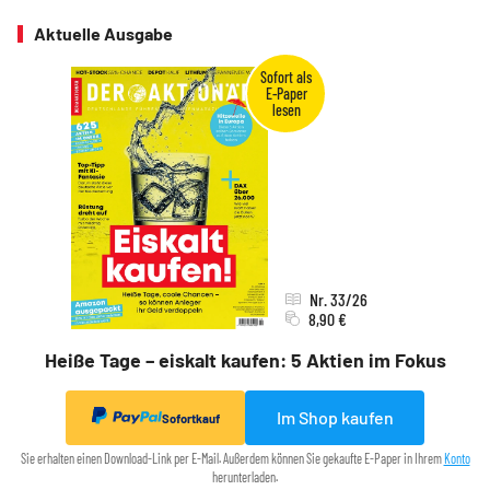
Aktuelle Ausgabe
Nr. 33/26
8,90 €
Heiße Tage – eiskalt kaufen: 5 Aktien im Fokus
Im Shop kaufen
Sofortkauf
Sie erhalten einen Download-Link per E-Mail. Außerdem können Sie gekaufte E-Paper in Ihrem
Konto
herunterladen.