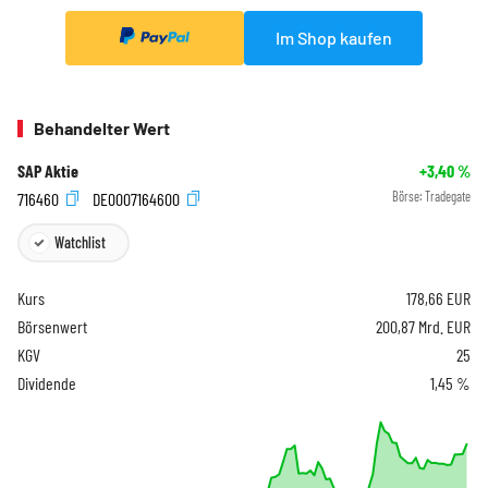
Im Shop kaufen
Behandelter Wert
SAP Aktie
+3,40
%
716460
DE0007164600
Börse:
Tradegate
Watchlist
Kurs
178,66
EUR
Börsenwert
200,87 Mrd. EUR
KGV
25
Dividende
1,45 %