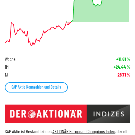
Woche
+11,61
%
1M
+24,44
%
1J
-28,71
%
SAP Aktie Kennzahlen und Details
SAP Aktie ist Bestandteil des
AKTIONÄR European Champions Index
, der elf