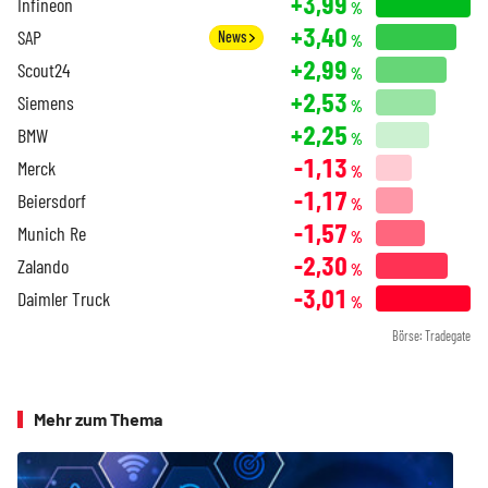
+3,99
Infineon
%
+3,40
SAP
News
%
+2,99
Scout24
%
+2,53
Siemens
%
+2,25
BMW
%
-1,13
Merck
%
-1,17
Beiersdorf
%
-1,57
Munich Re
%
-2,30
Zalando
%
-3,01
Daimler Truck
%
Börse: Tradegate
Mehr zum Thema