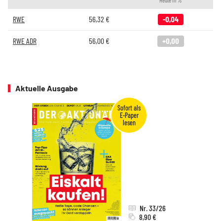
Heute in %
RWE
56,32
€
-0,04
RWE ADR
56,00
€
+0,00
Aktuelle Ausgabe
Nr. 33/26
8,90 €