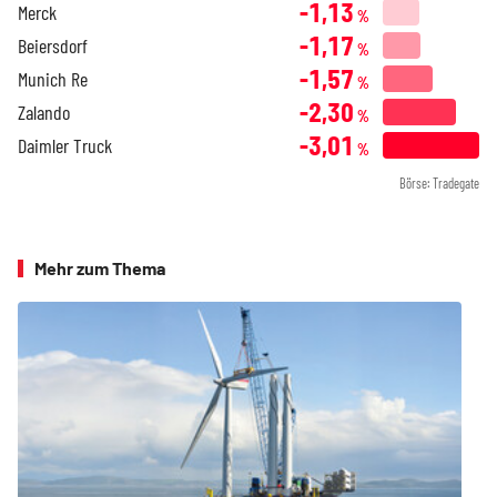
-1,13
Merck
%
-1,17
Beiersdorf
%
-1,57
Munich Re
%
-2,30
Zalando
%
-3,01
Daimler Truck
%
Börse: Tradegate
Mehr zum Thema