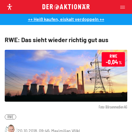
++ Heiß kaufen, eiskalt verdoppeln ++
RWE: Das sieht wieder richtig gut aus
RWE
-0,04
%
Foto: Börsenmedien AG
RWE
20.10.2018, 09:46
‧
Maximilian Völkl