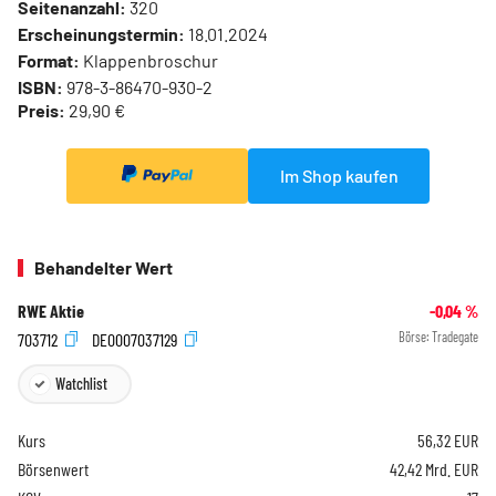
Seitenanzahl:
320
Erscheinungstermin:
18.01.2024
Format:
Klappenbroschur
ISBN:
978-3-86470-930-2
Preis:
29,90 €
Im Shop kaufen
Behandelter Wert
RWE Aktie
-0,04
%
703712
DE0007037129
Börse:
Tradegate
Watchlist
Kurs
56,32
EUR
Börsenwert
42,42 Mrd. EUR