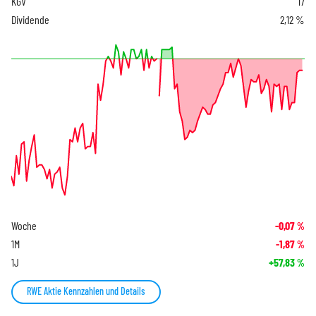
KGV
17
Dividende
2,12 %
Woche
-0,07
%
1M
-1,87
%
1J
+57,83
%
RWE Aktie Kennzahlen und Details