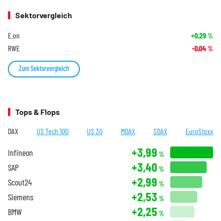
Sektorvergleich
E.on
+0,29
%
RWE
-0,04
%
Zum Sektorvergleich
Tops & Flops
DAX
US Tech 100
US 30
MDAX
SDAX
EuroStoxx
+3,99
Infineon
%
+3,40
SAP
%
+2,99
Scout24
%
+2,53
Siemens
%
+2,25
BMW
%