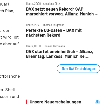
nuar)
Heute, 20:00 ‧ Annalena Götz
DAX setzt neuen Rekord: SAP
ch Plan,
marschiert vorweg, Allianz, Munich Re
& Daimler Truck patzen
Heute, 14:40 ‧ Thomas Bergmann
iarden
Perfekte US‑Daten – DAX mit
nächstem Rekord
 wird, ist
e aber auf
Heute, 09:00 ‧ Thomas Bergmann
DAX startet uneinheitlich – Allianz,
Brenntag, Lanxess, Munich Re,
Porsche SE, SUSS MicroTec im Check
Mehr DAX Empfehlungen
toffbranche
d
n. Shell-
essern und
Unsere Neuerscheinungen
Alle
Neuerscheinungen