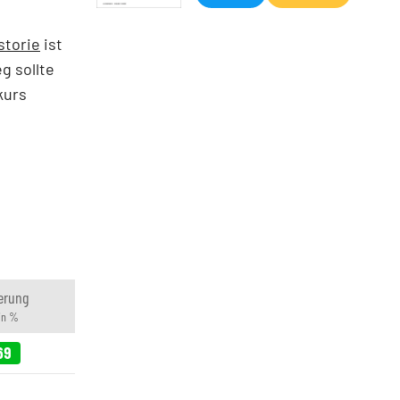
storie
ist
g sollte
kurs
erung
in %
69