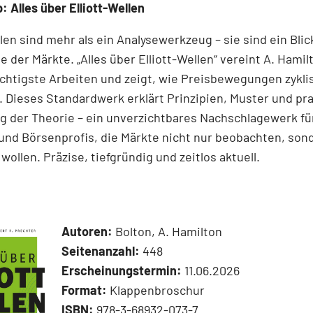
: Alles über Elliott-Wellen
llen sind mehr als ein Analysewerkzeug – sie sind ein Blick
e der Märkte. „Alles über Elliott-Wellen“ vereint A. Hamil
chtigste Arbeiten und zeigt, wie Preisbewegungen zykli
 Dieses Standardwerk erklärt Prinzipien, Muster und pr
 der Theorie – ein unverzichtbares Nachschlagewerk für
und Börsenprofis, die Märkte nicht nur beobachten, son
wollen. Präzise, tiefgründig und zeitlos aktuell.
Autoren:
Bolton, A. Hamilton
Seitenanzahl:
448
Erscheinungstermin:
11.06.2026
Format:
Klappenbroschur
ISBN:
978-3-68932-073-7