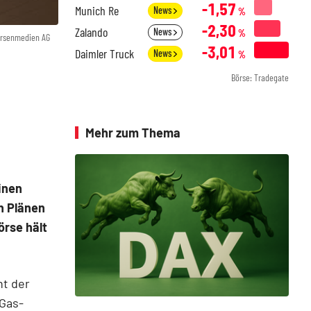
-1,57
Munich Re
News
%
-2,30
Zalando
News
%
örsenmedien AG
-3,01
Daimler Truck
News
%
Börse: Tradegate
Mehr zum Thema
inen
n Plänen
örse hält
nt der
Gas-