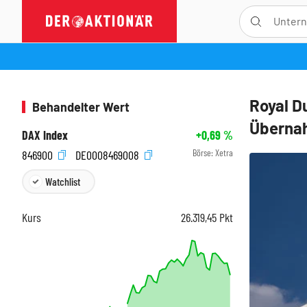
Royal D
Behandelter Wert
Überna
DAX Index
+0,69
%
Börse:
Xetra
846900
DE0008469008
Watchlist
Kurs
26.319,45
Pkt