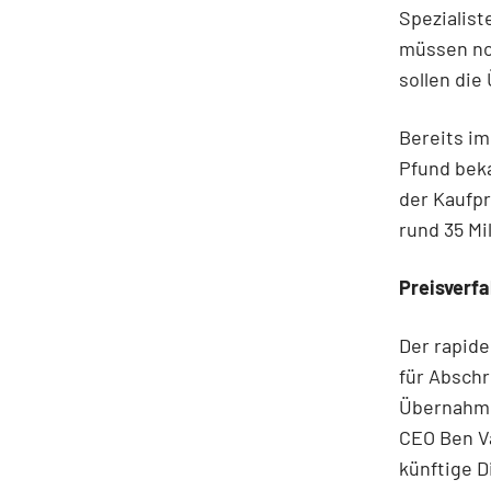
Spezialis
müssen noc
sollen di
Bereits im
Pfund beka
der Kaufpr
rund 35 Mi
Preisverfa
Der rapide
für Abschr
Übernahme
CEO Ben V
künftige 