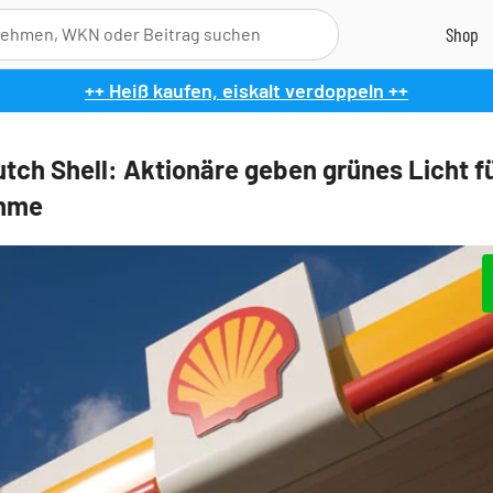
++ Heiß kaufen, eiskalt verdoppeln ++
utch Shell: Aktionäre geben grünes Licht f
hme