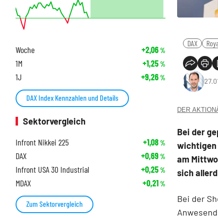
DAX
Roya
Woche
+2,06
%
1M
+1,25
%
1J
+9,26
%
27.0
DAX Index Kennzahlen und Details
DER AKTIONÄR
Sektorvergleich
Bei der ge
Infront Nikkei 225
+1,08
%
wichtigen
DAX
+0,69
%
am Mittwo
Infront USA 30 Industrial
+0,25
%
sich aller
MDAX
+0,21
%
Bei der S
Zum Sektorvergleich
Anwesende