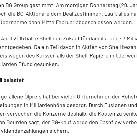
ten BG Group gestimmt. Am morgigen Donnerstag (28. Ja
h die BG-Aktionäre dem Deal zustimmen. Läuft alles na
e Übernahme dann Mitte Februar abgeschlossen werden.
 April 2015 hatte Shell den Zukauf für damals rund 47 Mill
nntgegeben. Da ein Teil davon in Aktien von Shell bezahlt
eis wegen des Kursverfalls der Shell-Papiere mittlerweil
lliarden Pfund gesunken.
ll belastet
 gefallene Ölpreis hat bei vielen Unternehmen der Rohs
eibungen in Milliardenhöhe gesorgt. Durch Fusionen un
n versuchen die Konzerne deshalb, die Kosten zu senke
an Beurden sagt, der BG-Kauf werde den Cashflow verb
Dividendenzahlungen sichern.