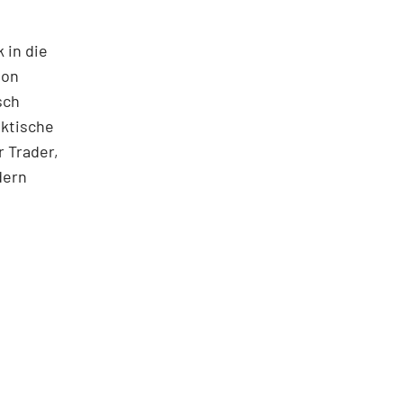
 in die
ton
sch
aktische
 Trader,
dern