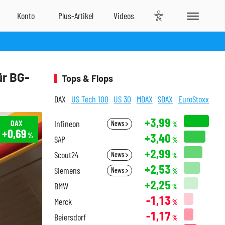
ür BG-
Tops & Flops
DAX
US Tech 100
US 30
MDAX
SDAX
EuroStoxx
+3,99
DAX
Infineon
News
%
+0,69
+3,40
%
SAP
%
+2,99
Scout24
News
%
+2,53
Siemens
News
%
+2,25
BMW
%
-1,13
Merck
%
-1,17
Beiersdorf
%