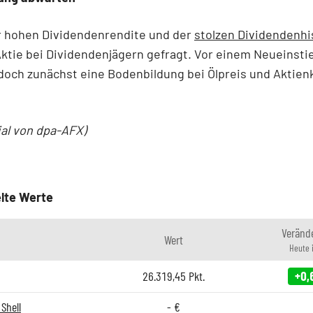
 hohen Dividendenrendite und der
stolzen Dividendenhi
Aktie bei Dividendenjägern gefragt. Vor einem Neueinstie
doch zunächst eine Bodenbildung bei Ölpreis und Aktien
ial von dpa-AFX)
lte Werte
Veränd
Wert
Heute 
26.319,45
Pkt.
+0,
Shell
-
€