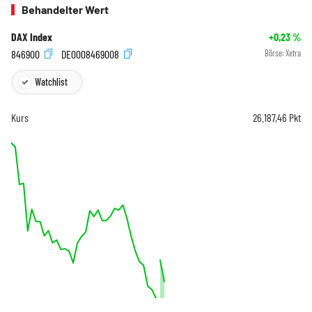
Behandelter Wert
DAX Index
+0,23
%
846900
DE0008469008
Börse:
Xetra
Watchlist
Kurs
26.187,46
Pkt