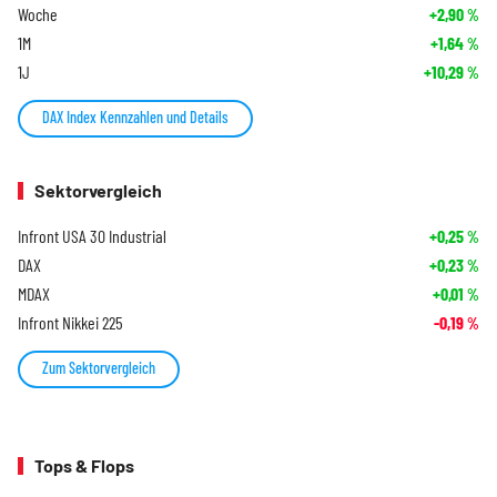
Woche
+2,90
%
1M
+1,64
%
1J
+10,29
%
DAX Index Kennzahlen und Details
Sektorvergleich
Infront USA 30 Industrial
+0,25
%
DAX
+0,23
%
MDAX
+0,01
%
Infront Nikkei 225
-0,19
%
Zum Sektorvergleich
Tops & Flops