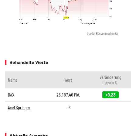
Quelle: Börsenmedien AG
Behandelte Werte
Veränderung
Name
Wert
Heute in %
DAX
26.187,46
Pkt.
+0,23
Axel Springer
-
€
Aktuelle Ausgabe