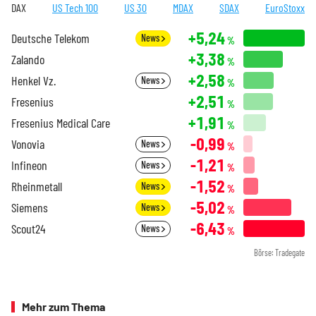
DAX
US Tech 100
US 30
MDAX
SDAX
EuroStoxx
+5,24
Deutsche Telekom
News
%
+3,38
Zalando
%
+2,58
Henkel Vz.
News
%
+2,51
Fresenius
%
+1,91
Fresenius Medical Care
%
-0,99
Vonovia
News
%
-1,21
Infineon
News
%
-1,52
Rheinmetall
News
%
-5,02
Siemens
News
%
-6,43
Scout24
News
%
Börse: Tradegate
Mehr zum Thema