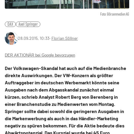
Foto: Börsenmedien AG
DAX
Axel Springer
28.09.2015, 10:33
‧
Florian Söllner
DER AKTIONÄR bei Google bevorzugen
Der Volkswagen-Skandal hat auch auf die Medienbranche
direkte Auswirkungen. Der VW-Konzern als größter
Auftraggeber im deutschen Werbemarkt könnte seine
Ausgaben nach dem Abgasskandal zunächst einmal
kürzen, schrieb Analyst Robert Berg von Berenberg in
einer Branchenstudie zu Medienwerten vom Montag.
Springer sollte dabei sowohl die geringeren Ausgaben in
die Markenwerbung als auch in das Händler-Marketing
negativ zu spüren bekommen. Für die Aktie bedeute dies
Abwärtspotenzial. Das Kursziel wurde bei 45 Euro