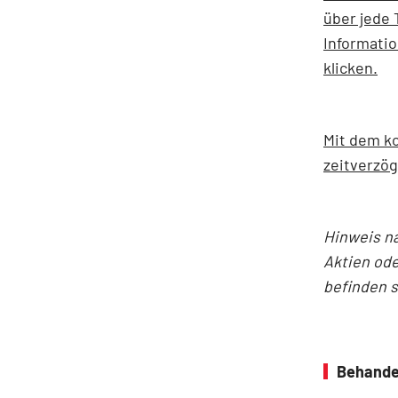
über jede 
Informati
klicken.
Mit dem ko
zeitverzög
Hinweis n
Aktien ode
befinden 
Behande