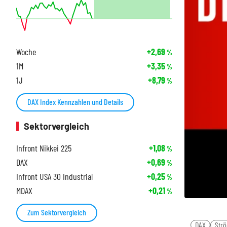
Woche
+2,69
%
1M
+3,35
%
1J
+8,79
%
DAX Index Kennzahlen und Details
Sektorvergleich
Infront Nikkei 225
+1,08
%
DAX
+0,69
%
Infront USA 30 Industrial
+0,25
%
MDAX
+0,21
%
Zum Sektorvergleich
DAX
Strö