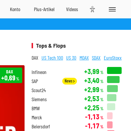
Tops & Flops
DAX
US Tech 100
US 30
MDAX
SDAX
EuroStoxx
+3,99
DAX
Infineon
%
+0,69
+3,40
%
SAP
News
%
+2,99
Scout24
%
+2,53
Siemens
%
+2,25
BMW
%
-1,13
Merck
%
-1,17
Beiersdorf
%