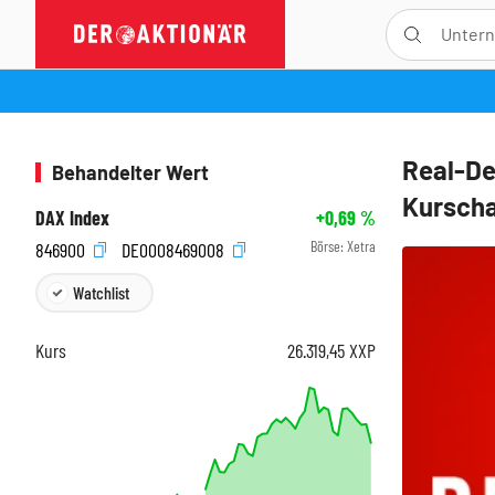
Real-De
Behandelter Wert
Kurscha
DAX Index
+0,69
%
Börse:
Xetra
846900
DE0008469008
Watchlist
Kurs
26.319,45
XXP