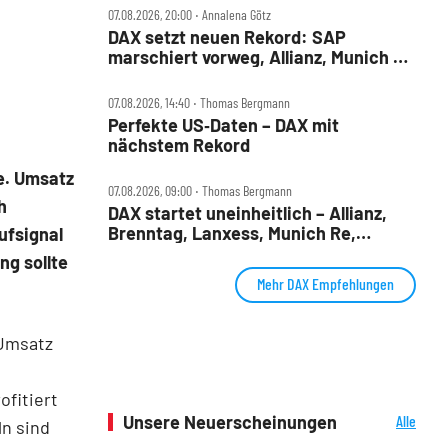
07.08.2026, 20:00 ‧ Annalena Götz
DAX setzt neuen Rekord: SAP
marschiert vorweg, Allianz, Munich Re
& Daimler Truck patzen
07.08.2026, 14:40 ‧ Thomas Bergmann
Perfekte US‑Daten – DAX mit
nächstem Rekord
e. Umsatz
07.08.2026, 09:00 ‧ Thomas Bergmann
h
DAX startet uneinheitlich – Allianz,
Brenntag, Lanxess, Munich Re,
ufsignal
Porsche SE, SUSS MicroTec im Check
ng sollte
Mehr DAX Empfehlungen
 Umsatz
ofitiert
Unsere Neuerscheinungen
Alle
ln sind
Neuerscheinungen