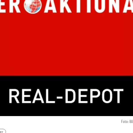
Foto: B
er