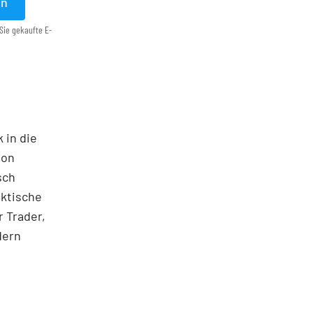
en
Sie gekaufte E-
 in die
ton
sch
aktische
 Trader,
dern