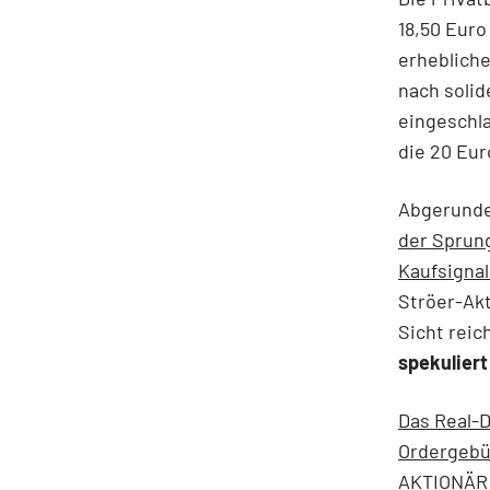
18,50 Euro
erhebliche
nach solid
eingeschla
die 20 Eur
Abgerundet
der Sprung
Kaufsignal
Ströer-Akt
Sicht reic
spekuliert
Das Real-D
Ordergebü
AKTIONÄR 