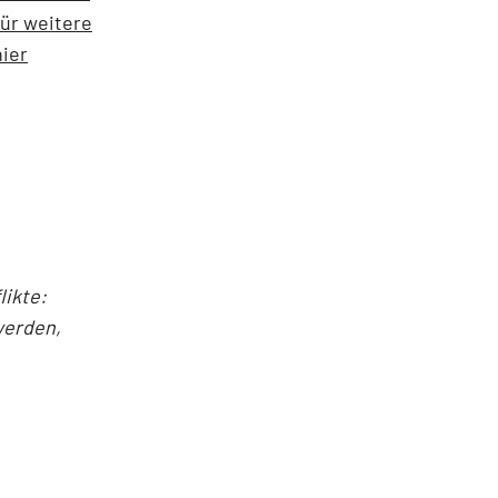
Für weitere
ier
ikte:
werden,