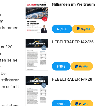
Milliarden im Weltraum
n
Im
ss kommen
49,99 €
HEBELTRADER 142/26
 auf 20
en
ten seine
es
9,90 €
 Der
HEBELTRADER 141/26
 stärkeren
en sei mit
9,90 €
ursziel von