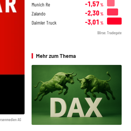
-1,57
Munich Re
%
-2,30
Zalando
%
-3,01
Daimler Truck
%
Börse: Tradegate
Mehr zum Thema
örsenmedien AG