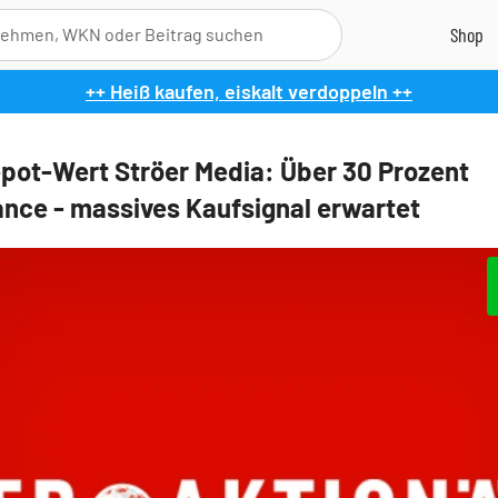
++ Heiß kaufen, eiskalt verdoppeln ++
pot-Wert Ströer Media: Über 30 Prozent
nce - massives Kaufsignal erwartet