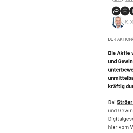
19.0
DER AKTIONÄR
Die Aktie
und Gewinn
unterbewer
unmittelba
kräftig du
Bei
Ströer
und Gewin
Digitalges
hier vom W