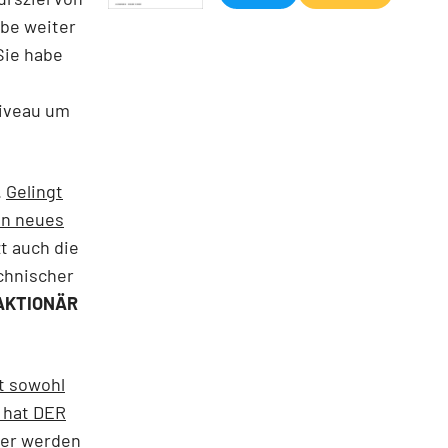
abe weiter
Sie habe
Niveau um
.
Gelingt
in neues
t auch die
chnischer
AKTIONÄR
t sowohl
 hat DER
zer werden