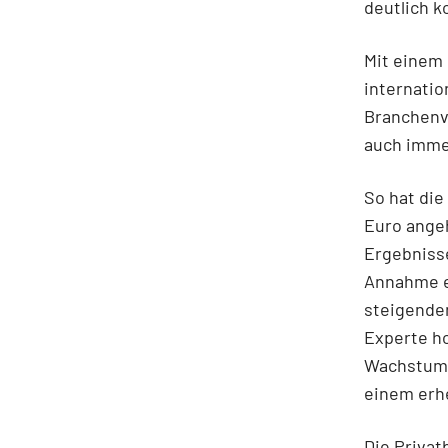
deutlich k
Mit einem 
internati
Branchenv
auch imme
So hat die
Euro angeh
Ergebnisse
Annahme e
steigende
Experte h
Wachstums
einem erh
Die Privat