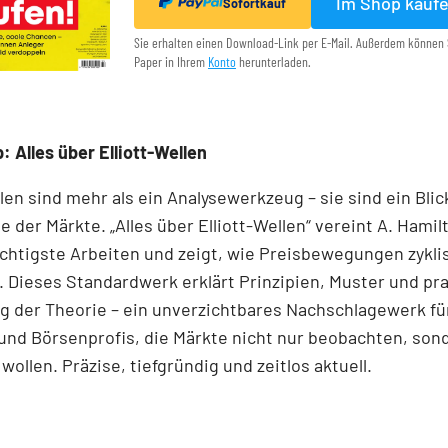
Im Shop kauf
Sofortkauf
Sie erhalten einen Download-Link per E-Mail. Außerdem können 
Paper in Ihrem
Konto
herunterladen.
: Alles über Elliott-Wellen
llen sind mehr als ein Analysewerkzeug – sie sind ein Blick
e der Märkte. „Alles über Elliott-Wellen“ vereint A. Hamil
chtigste Arbeiten und zeigt, wie Preisbewegungen zykli
 Dieses Standardwerk erklärt Prinzipien, Muster und pr
 der Theorie – ein unverzichtbares Nachschlagewerk für
und Börsenprofis, die Märkte nicht nur beobachten, son
wollen. Präzise, tiefgründig und zeitlos aktuell.