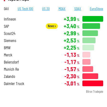
DAX
US Tech 100
US 30
MDAX
SDAX
EuroStoxx
+3,99
Infineon
%
+3,40
SAP
News
%
+2,99
Scout24
%
+2,53
Siemens
%
+2,25
BMW
%
-1,13
Merck
%
-1,17
Beiersdorf
%
-1,57
Munich Re
%
-2,30
Zalando
%
-3,01
Daimler Truck
%
Börse: Tradegate