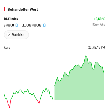
Behandelter Wert
DAX Index
+0,69
%
846900
DE0008469008
Börse:
Xetra
Watchlist
Kurs
26.319,45
Pkt