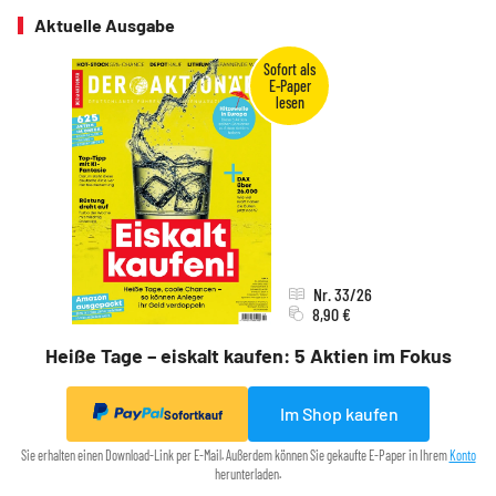
Aktuelle Ausgabe
Nr. 33/26
8,90 €
Heiße Tage – eiskalt kaufen: 5 Aktien im Fokus
Im Shop kaufen
Sofortkauf
Sie erhalten einen Download-Link per E-Mail. Außerdem können Sie gekaufte E-Paper in Ihrem
Konto
herunterladen.