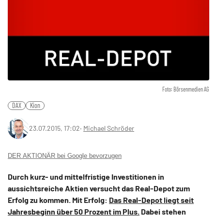
Foto: Börsenmedien AG
DAX
Kion
23.07.2015, 17:02
‧
Michael Schröder
DER AKTIONÄR bei Google bevorzugen
Durch kurz- und mittelfristige Investitionen in
aussichtsreiche Aktien versucht das Real-Depot zum
Erfolg zu kommen. Mit Erfolg:
Das Real-Depot liegt seit
Jahresbeginn über 50 Prozent im Plus.
Dabei stehen