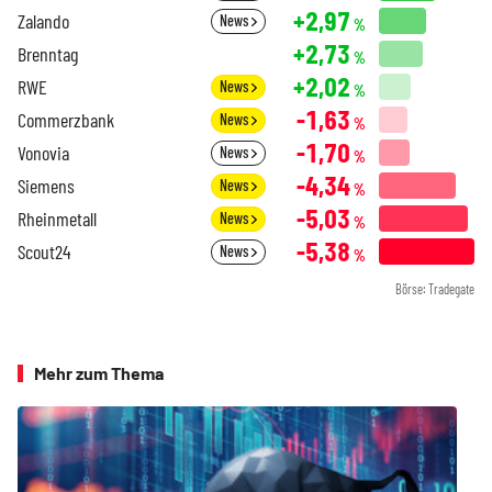
+2,97
Zalando
News
%
+2,73
Brenntag
%
+2,02
RWE
News
%
-1,63
Commerzbank
News
%
-1,70
Vonovia
News
%
-4,34
Siemens
News
%
-5,03
Rheinmetall
News
%
-5,38
Scout24
News
%
Börse: Tradegate
Mehr zum Thema