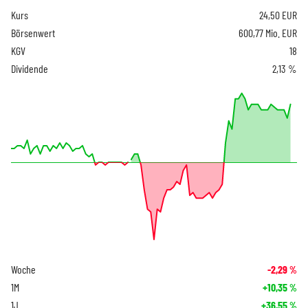
Kurs
24,50
EUR
Börsenwert
600,77 Mio. EUR
KGV
18
Dividende
2,13 %
Woche
-2,29
%
1M
+10,35
%
1J
+36,55
%