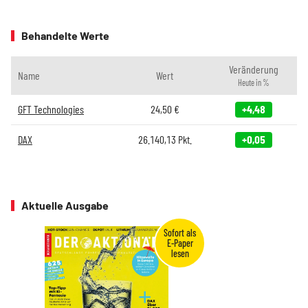
Behandelte Werte
Veränderung
Name
Wert
Heute in %
GFT Technologies
24,50
€
+4,48
DAX
26.140,13
Pkt.
+0,05
Aktuelle Ausgabe