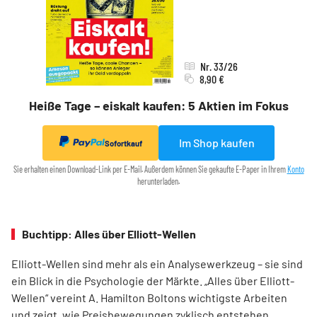
Nr. 33/26
8,90 €
Heiße Tage – eiskalt kaufen: 5 Aktien im Fokus
Im Shop kaufen
Sofortkauf
Sie erhalten einen Download-Link per E-Mail. Außerdem können Sie gekaufte E-Paper in Ihrem
Konto
herunterladen.
Buchtipp: Alles über Elliott-Wellen
Elliott-Wellen sind mehr als ein Analysewerkzeug – sie sind
ein Blick in die Psychologie der Märkte. „Alles über Elliott-
Wellen“ vereint A. Hamilton Boltons wichtigste Arbeiten
und zeigt, wie Preisbewegungen zyklisch entstehen.