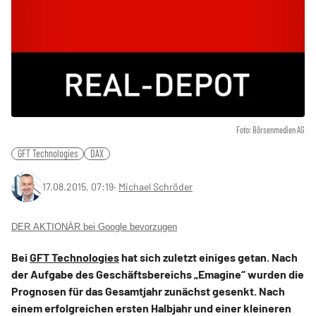
Foto: Börsenmedien AG
GFT Technologies
DAX
17.08.2015, 07:19
‧
Michael Schröder
DER AKTIONÄR bei Google bevorzugen
Bei
GFT Technologies
hat sich zuletzt einiges getan. Nach
der Aufgabe des Geschäftsbereichs „Emagine“ wurden die
Prognosen für das Gesamtjahr zunächst gesenkt. Nach
einem erfolgreichen ersten Halbjahr und einer kleineren