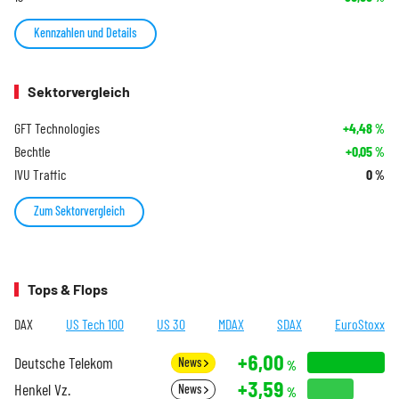
Kennzahlen und Details
Sektorvergleich
GFT Technologies
+4,48
%
Bechtle
+0,05
%
IVU Traffic
0
%
Zum Sektorvergleich
Tops & Flops
DAX
US Tech 100
US 30
MDAX
SDAX
EuroStoxx
+6,00
Deutsche Telekom
News
%
+3,59
Henkel Vz.
News
%