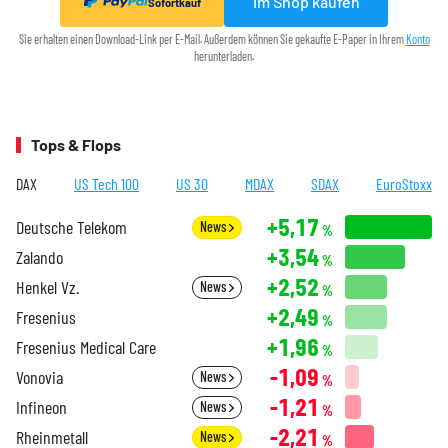
Im Shop kaufen
Sofortkauf
Sie erhalten einen Download-Link per E-Mail. Außerdem können Sie gekaufte E-Paper in Ihrem
Konto
herunterladen.
Tops & Flops
DAX
US Tech 100
US 30
MDAX
SDAX
EuroStoxx
+5,17
Deutsche Telekom
News
%
+3,54
Zalando
%
+2,52
Henkel Vz.
News
%
+2,49
Fresenius
%
+1,96
Fresenius Medical Care
%
-1,09
Vonovia
News
%
-1,21
Infineon
News
%
-2,21
Rheinmetall
News
%