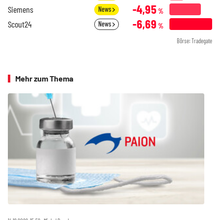
-4,95
Siemens
News
%
-6,69
Scout24
News
%
Börse: Tradegate
Mehr zum Thema