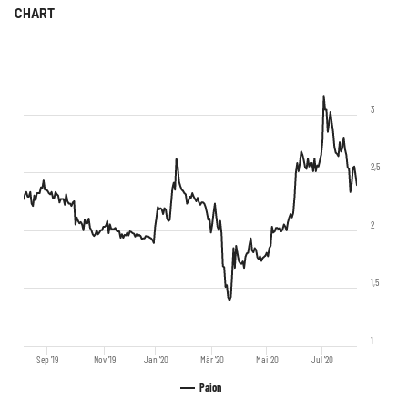
3
2,5
2
1,5
1
Sep '19
Nov '19
Jan '20
Mär '20
Mai '20
Jul '20
Paion