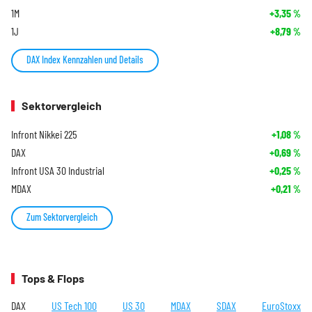
1M
+3,35
%
1J
+8,79
%
DAX Index Kennzahlen und Details
Sektorvergleich
Infront Nikkei 225
+1,08
%
DAX
+0,69
%
Infront USA 30 Industrial
+0,25
%
MDAX
+0,21
%
Zum Sektorvergleich
Tops & Flops
DAX
US Tech 100
US 30
MDAX
SDAX
EuroStoxx