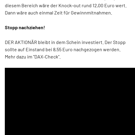
diesem Bereich wäre der Knock-out rund 12,00 Euro wert.
Dann wäre auch einmal Zeit für Gewinnmitnahmen.
Stopp nachziehen!
DER AKTIONÄR bleibt in dem Schein investiert. Der Stopp
sollte auf Einstand bei 8,55 Euro nachgezogen werden.
Mehr dazu im "DAX-Check".