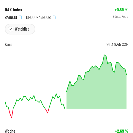
DAX Index
+0,69
%
846900
DE0008469008
Börse:
Xetra
Watchlist
Kurs
26.319,45
XXP
Woche
+2,69
%