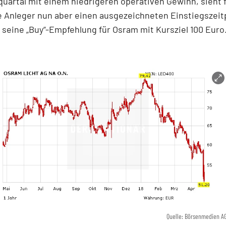
uartal mit einem niedrigeren operativen Gewinn, sieht 
e Anleger nun aber einen ausgezeichneten Einstiegszeit
 seine „Buy“-Empfehlung für Osram mit Kursziel 100 Euro
Quelle: Börsenmedien A