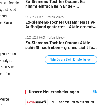
Ex‑Siemens‑Tochter Osram: Es
as laufende
nimmt einfach kein Ende –
ngestrebt
Übernahme‑Skepsis wächst erneut
bnis
23.03.2020, 15:45 ‧ Marion Schlegel
Ex‑Siemens‑Tochter Osram: Massive
en Euro
Aufholjagd gestartet – Aktie erneut
mit Kurssprung!
20.03.2020, 09:01 ‧ Marion Schlegel
Ex‑Siemens‑Tochter Osram: Aktie
schießt nach oben – grünes Licht für
die Übernahme?
g starken
Mehr Osram Licht Empfehlungen
Analyst
 2017/18
in eine
Unsere Neuerscheinungen
Alle
Neuerscheinungen
zweite
Milliarden im Weltraum