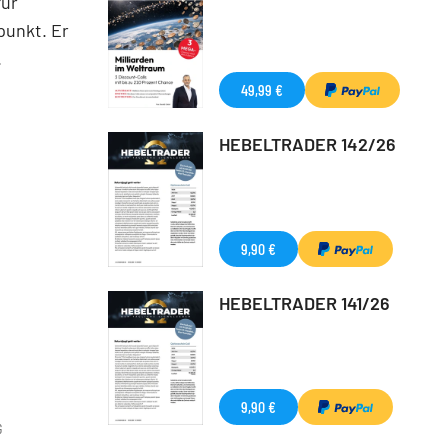
für
punkt. Er
.
49,99 €
HEBELTRADER 142/26
9,90 €
HEBELTRADER 141/26
9,90 €
G