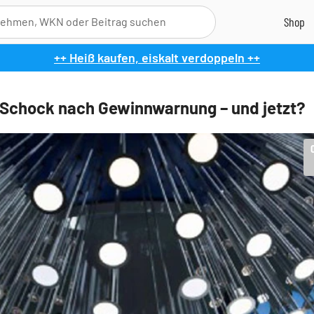
++ Heiß kaufen, eiskalt verdoppeln ++
Schock nach Gewinnwarnung – und jetzt?