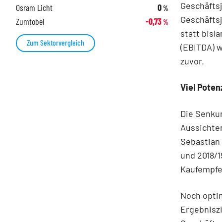
Geschäftsj
Osram Licht
0
%
Geschäftsj
Zumtobel
-0,73
%
statt bisl
Zum Sektorvergleich
(EBITDA) w
zuvor.
Viel Poten
Die Senkun
Aussichte
Sebastian 
und 2018/1
Kaufempfeh
Noch optim
Ergebniszi