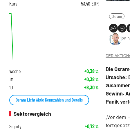
Kurs
53,40
EUR
Osram
25.0
DER AKTIONÄR
Die Osram-
Woche
+0,38
%
Ursache: 
1M
+0,38
%
zusammeng
1J
+8,30
%
Gewinn. An
Osram Licht Aktie Kennzahlen und Details
Panik verf
Sektorvergleich
„Vor dem H
fortgeset
Signify
+0,72
%