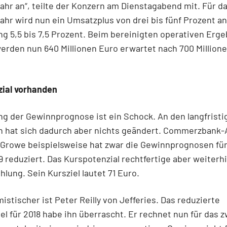
ahr an“, teilte der Konzern am Dienstagabend mit. Für d
ahr wird nun ein Umsatzplus von drei bis fünf Prozent a
ang 5,5 bis 7,5 Prozent. Beim bereinigten operativen Erge
erden nun 640 Millionen Euro erwartet nach 700 Million
zial vorhanden
g der Gewinnprognose ist ein Schock. An den langfristi
n hat sich dadurch aber nichts geändert. Commerzbank-
Growe beispielsweise hat zwar die Gewinnprognosen für
9 reduziert. Das Kurspotenzial rechtfertige aber weiterh
lung. Sein Kursziel lautet 71 Euro.
istischer ist Peter Reilly von Jefferies. Das reduzierte
el für 2018 habe ihn überrascht. Er rechnet nun für das 