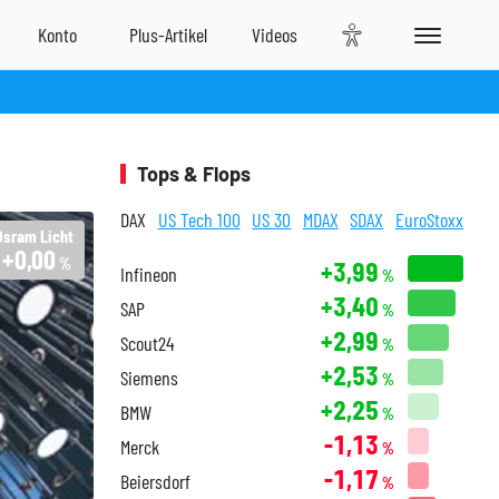
Tops & Flops
DAX
US Tech 100
US 30
MDAX
SDAX
EuroStoxx
Osram Licht
+0,00
%
+3,99
Infineon
%
+3,40
SAP
%
+2,99
Scout24
%
+2,53
Siemens
%
+2,25
BMW
%
-1,13
Merck
%
-1,17
Beiersdorf
%