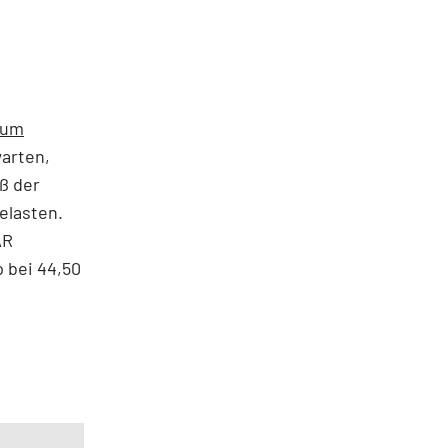
zum
arten,
ß der
elasten.
ÄR
 bei 44,50