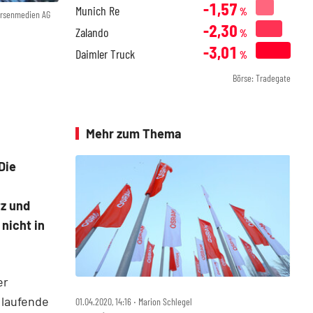
-1,57
Munich Re
%
örsenmedien AG
-2,30
Zalando
%
-3,01
Daimler Truck
%
Börse: Tradegate
Mehr zum Thema
Die
z und
nicht in
er
 laufende
01.04.2020, 14:16 ‧ Marion Schlegel