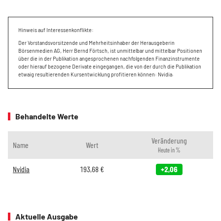
Hinweis auf Interessenkonflikte:
Der Vorstandsvorsitzende und Mehrheitsinhaber der Herausgeberin
Börsenmedien AG, Herr Bernd Förtsch, ist unmittelbar und mittelbar Positionen
über die in der Publikation angesprochenen nachfolgenden Finanzinstrumente
oder hierauf bezogene Derivate eingegangen, die von der durch die Publikation
etwaig resultierenden Kursentwicklung profitieren können: Nvidia.
Behandelte Werte
Veränderung
Name
Wert
Heute in %
Nvidia
193,68
€
+2,06
Aktuelle Ausgabe