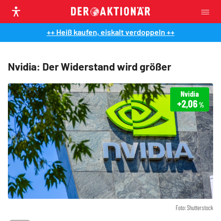
++ Heiß kaufen, eiskalt verdoppeln ++
Nvidia: Der Widerstand wird größer
Nvidia
+2,06
%
Foto: Shutterstock