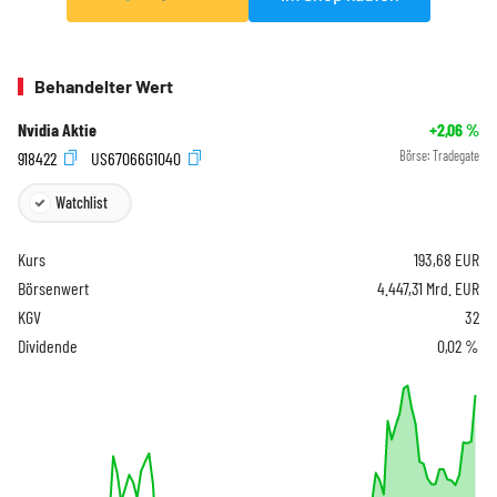
Behandelter Wert
Nvidia Aktie
+2,06
%
918422
US67066G1040
Börse:
Tradegate
Watchlist
Kurs
193,68
EUR
Börsenwert
4.447,31 Mrd. EUR
KGV
32
Dividende
0,02 %