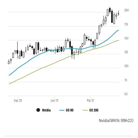
200
175
150
125
100
75
50
Sep '20
Jan '21
Mai '21
Nvidia
GD 90
GD 200
Nvidia
(WKN: 918422)