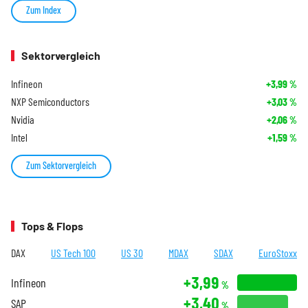
Zum Index
Sektorvergleich
Infineon
+3,99
%
NXP Semiconductors
+3,03
%
Nvidia
+2,06
%
Intel
+1,59
%
Zum Sektorvergleich
Tops & Flops
DAX
US Tech 100
US 30
MDAX
SDAX
EuroStoxx
+3,99
Infineon
%
+3,40
SAP
%