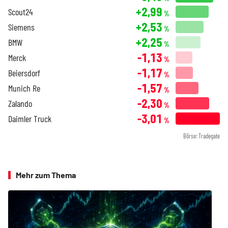
+2,99
Scout24
%
+2,53
Siemens
%
+2,25
BMW
%
-1,13
Merck
%
-1,17
Beiersdorf
%
-1,57
Munich Re
%
-2,30
Zalando
%
-3,01
Daimler Truck
%
Börse: Tradegate
Mehr zum Thema