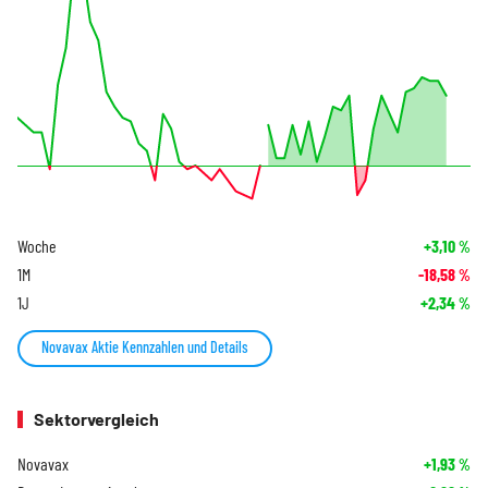
Woche
+3,10
%
1M
-18,58
%
1J
+2,34
%
Novavax Aktie Kennzahlen und Details
Sektorvergleich
Novavax
+1,93
%