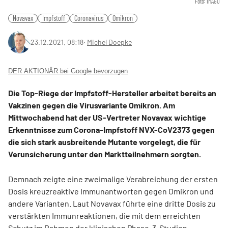
Foto: IMAGO
Novavax
Impfstoff
Coronavirus
Omikron
23.12.2021, 08:18
‧
Michel Doepke
DER AKTIONÄR bei Google bevorzugen
Die Top-Riege der Impfstoff-Hersteller arbeitet bereits an
Vakzinen gegen die Virusvariante Omikron. Am
Mittwochabend hat der US-Vertreter Novavax wichtige
Erkenntnisse zum Corona-Impfstoff NVX-CoV2373 gegen
die sich stark ausbreitende Mutante vorgelegt, die für
Verunsicherung unter den Marktteilnehmern sorgten.
Demnach zeigte eine zweimalige Verabreichung der ersten
Dosis kreuzreaktive Immunantworten gegen Omikron und
andere Varianten. Laut Novavax führte eine dritte Dosis zu
verstärkten Immunreaktionen, die mit dem erreichten
Schutz im Rahmen der klinischen Phase-3-Studien