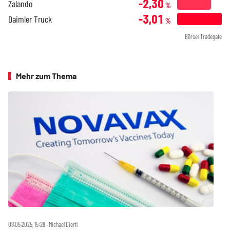
-2,30
Zalando
%
-3,01
Daimler Truck
%
Börse: Tradegate
Mehr zum Thema
08.05.2025, 15:28 ‧ Michael Diertl