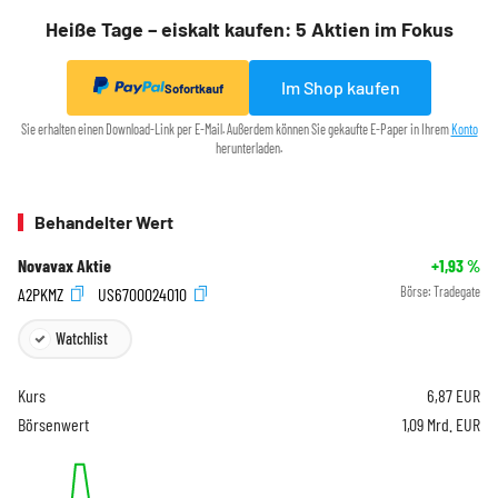
Heiße Tage – eiskalt kaufen: 5 Aktien im Fokus
Im Shop kaufen
Sofortkauf
Sie erhalten einen Download-Link per E-Mail. Außerdem können Sie gekaufte E-Paper in Ihrem
Konto
herunterladen.
Behandelter Wert
Novavax Aktie
+1,93
%
A2PKMZ
US6700024010
Börse:
Tradegate
Watchlist
Kurs
6,87
EUR
Börsenwert
1,09 Mrd. EUR