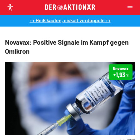
++ Heiß kaufen, eiskalt verdoppeln ++
Novavax: Positive Signale im Kampf gegen
Omikron
Novavax
+1,93
%