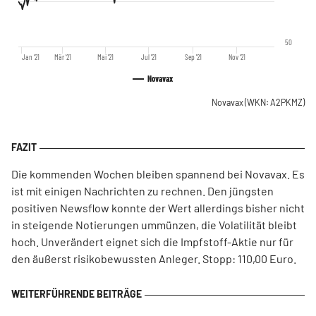
50
Jan '21
Mär '21
Mai '21
Jul '21
Sep '21
Nov '21
Novavax
Novavax
(WKN: A2PKMZ)
Die kommenden Wochen bleiben spannend bei Novavax. Es
ist mit einigen Nachrichten zu rechnen. Den jüngsten
positiven Newsflow konnte der Wert allerdings bisher nicht
in steigende Notierungen ummünzen, die Volatilität bleibt
hoch. Unverändert eignet sich die Impfstoff-Aktie nur für
den äußerst risikobewussten Anleger. Stopp: 110,00 Euro.