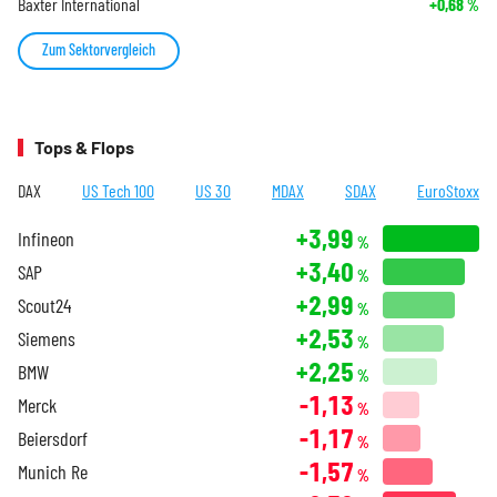
Baxter International
+0,68
%
Zum Sektorvergleich
Tops & Flops
DAX
US Tech 100
US 30
MDAX
SDAX
EuroStoxx
+3,99
Infineon
%
+3,40
SAP
%
+2,99
Scout24
%
+2,53
Siemens
%
+2,25
BMW
%
-1,13
Merck
%
-1,17
Beiersdorf
%
-1,57
Munich Re
%