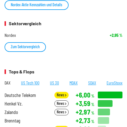
Nordex Aktie Kennzahlen und Details
Sektorvergleich
Nordex
+2,95
%
Zum Sektorvergleich
Tops & Flops
DAX
US Tech 100
US 30
MDAX
SDAX
EuroStoxx
+6,00
Deutsche Telekom
News
%
+3,59
Henkel Vz.
News
%
+2,97
Zalando
News
%
+2,73
Brenntag
%