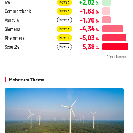
+2,02
RWE
News
%
-1,63
Commerzbank
News
%
-1,70
Vonovia
News
%
-4,34
Siemens
News
%
-5,03
Rheinmetall
News
%
-5,38
Scout24
News
%
Börse: Tradegate
Mehr zum Thema