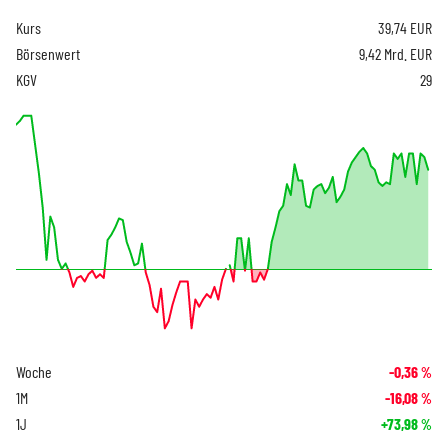
Kurs
39,74
EUR
Börsenwert
9,42 Mrd. EUR
KGV
29
Woche
-0,36
%
1M
-16,08
%
1J
+73,98
%