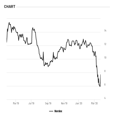
14
12
10
8
6
4
Mai '19
Jul '19
Sep '19
Nov '19
Jan '20
Mär '20
Nordex