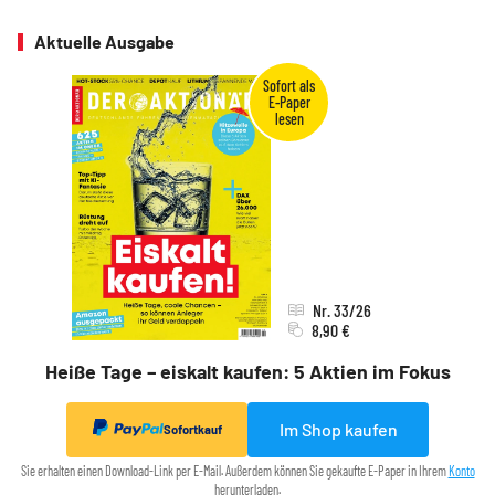
Aktuelle Ausgabe
Nr. 33/26
8,90 €
Heiße Tage – eiskalt kaufen: 5 Aktien im Fokus
Im Shop kaufen
Sofortkauf
Sie erhalten einen Download-Link per E-Mail. Außerdem können Sie gekaufte E-Paper in Ihrem
Konto
herunterladen.