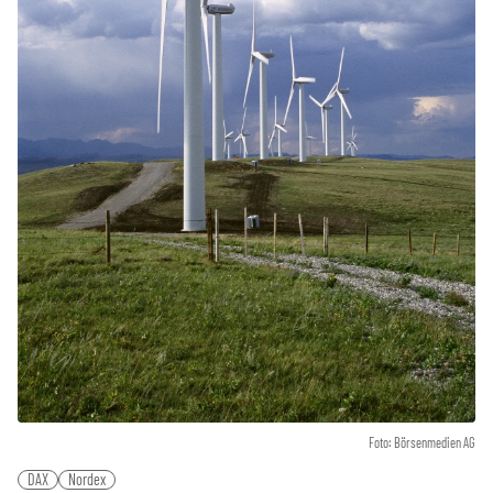
Foto: Börsenmedien AG
DAX
Nordex