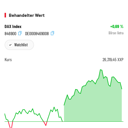
Behandelter Wert
DAX Index
+0,69
%
846900
DE0008469008
Börse:
Xetra
Watchlist
Kurs
26.319,45
XXP