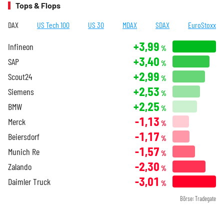
Tops & Flops
DAX
US Tech 100
US 30
MDAX
SDAX
EuroStoxx
+3,99
Infineon
%
+3,40
SAP
%
+2,99
Scout24
%
+2,53
Siemens
%
+2,25
BMW
%
-1,13
Merck
%
-1,17
Beiersdorf
%
-1,57
Munich Re
%
-2,30
Zalando
%
-3,01
Daimler Truck
%
Börse: Tradegate